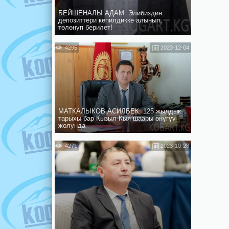
БЕЙШЕНАЛЫ АДАМ: Элибиздин
депозиттери кепилдикке алынып,
төлөнүп берилет!
4295
2023-12-04
МАТКАЛЫКОВ АСИЛБЕК: 125 жылдык
тарыхы бар Кызыл-Кыя шаары өнүгүү
жолунда
4271
2023-10-28