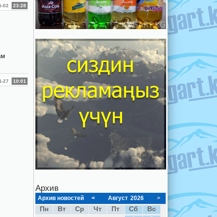
05-02
23:28
ам
04-27
10:01
Архив
Архив новостей
<
Август
2026
>
Пн
Вт
Ср
Чт
Пт
Сб
Вс