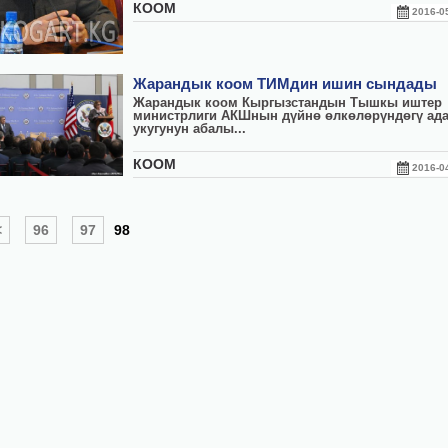
КООМ
2016-
Жарандык коом ТИМдин ишин сындады
Жарандык коом Кыргызстандын Тышкы иштер
министрлиги АКШнын дүйнө өлкөлөрүндөгү ад
укугунун абалы...
КООМ
2016-
<
96
97
98