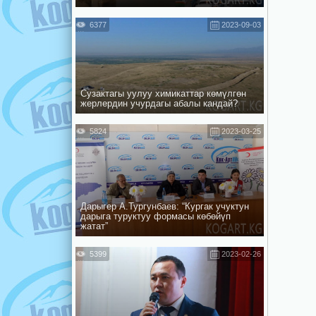
6377
2023-09-03
Сузактагы уулуу химикаттар көмүлгөн
жерлердин учурдагы абалы кандай?
5824
2023-03-25
Дарыгер А.Тургунбаев: “Кургак учуктун
дарыга туруктуу формасы көбөйүп
жатат”
5399
2023-02-26