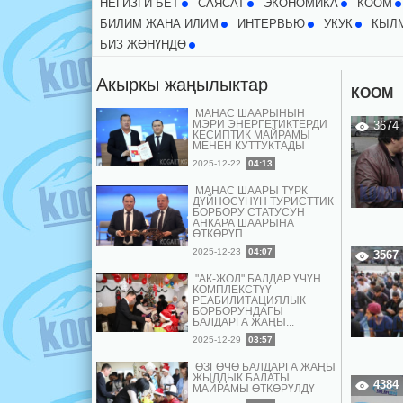
НЕГИЗГИ БЕТ
CАЯСАТ
ЭКОНОМИКА
КООМ
БИЛИМ ЖАНА ИЛИМ
ИНТЕРВЬЮ
УКУК
КЫЛ
БИЗ ЖӨНҮНДӨ
Акыркы жаңылыктар
КООМ
МАНАС ШААРЫНЫН
МЭРИ ЭНЕРГЕТИКТЕРДИ
3674
КЕСИПТИК МАЙРАМЫ
МЕНЕН КУТТУКТАДЫ
2025-12-22
04:13
МАНАС ШААРЫ ТҮРК
ДҮЙНӨСҮНҮН ТУРИСТТИК
БОРБОРУ СТАТУСУН
АНКАРА ШААРЫНА
ӨТКӨРҮП...
2025-12-23
04:07
3567
"АК-ЖОЛ" БАЛДАР ҮЧҮН
КОМПЛЕКСТҮҮ
РЕАБИЛИТАЦИЯЛЫК
БОРБОРУНДАГЫ
БАЛДАРГА ЖАҢЫ...
2025-12-29
03:57
ӨЗГӨЧӨ БАЛДАРГА ЖАҢЫ
ЖЫЛДЫК БАЛАТЫ
4384
МАЙРАМЫ ӨТКӨРҮЛДҮ