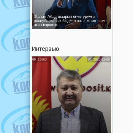
Жалал-Абад шаарын ѳнүктүрүүгѳ
республикалык бюджеттен 2 млрд. сом
акча каражаты...
Интервью
13863
2023-12-06