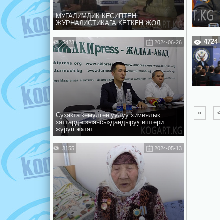
МУГАЛИМДИК КЕСИПТЕН
ЖУРНАЛИСТИКАГА КЕТКЕН ЖОЛ
4724
5423
2024-06-26
«
Сузакта көмүлгөн уулуу химиялык
заттарды зыянсыздандыруу иштери
жүрүп жатат
3155
2024-05-13