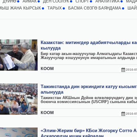
ДҮЙНӨ
АЙМАК
ДЕН СООЛУК
СПОРТ
АНАЛИТИКА
МАД
МЫШ ЖАНА КЫРСЫК
ТАРЫХ
БАСМА СӨЗГӨ БАЯНДАМА
ШАЙ
Казакстан: митингдер адабиятчыларды к
кылууда
Бир катар акын-жазуучулар Алматыдагы Казакс
Жазуучулар кошуунунун имаратынын алдында ж
КООМ
2016-
Тажикстанда дин эркиндиги катуу кысымг
алынууда
Тажикстан АКШнын Дүйнө өлкөлөрүндөгү дин э
боюнча комиссиясынын (USCIRF) сынына кабылг
КООМ
2016-
«Элим-Жерим бир» КБси Жогорку Сотто А
Аскаровдун ишин кайрадан...