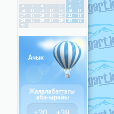
1
2
3
4
5
6
7
8
9
10
11
12
13
14
15
16
17
18
19
20
21
22
23
24
25
26
27
28
29
30
31