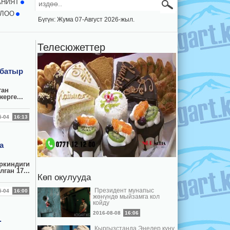
АНИЯТ
ЛОО
Бүгүн: Жума 07-Август 2026-жыл.
Телесюжеттер
абатыр
тан
ерге...
05-04
16:13
а
ркиндиги
ан 17...
Көп окулууда
Президент мунапыс
05-04
16:00
жөнүндө мыйзамга кол
койду
2016-08-08
16:06
.
Кыргызстанда Энелер күнү