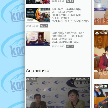
2025-12-29
03:52
МАНАС ШААРЫНДА
ИШЕМБИ КҮНҮ
ӨТКӨРҮЛҮП ЖАТКАН
АЗЫК-ТҮЛҮК
ЖАРМАНКЕСИ УЛАНУУДА
2025-11-29
03:37
4288
«Доорду өзгөрткөн аял
лидерлиги — 100 жыл»
жалпы улуттук
медиакампаниясы...
2025-12-27
03:30
Аналитика
8994
2025-02-13
4138