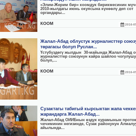
«Элим-Жерим бир» коомдук бирикмесинин мүч
2010-жылдагы июнь окуясына күнөөлү деп сот
органдары...
КООМ
2016-
Жалал-Абад облустук журналисттер союз
төрагасы болуп Руслан...
Үстүбүздөгү жылдын 30-майында Жалал-Абад о
журналисттер союзунун кайра шайлоо чогулуш
болуп,...
КООМ
2016-
Сузактагы табигый кырсыктан жапа чекке
жарандарга Жалал-Абад...
Жалал-Абад ОИИБнын өздүк курамынын прото
чечиминин негизинде, Сузак районунун Алмалу
айылында...