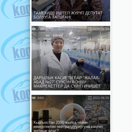
ТАМЕКИДЕ ИШТЕП ЖҮРҮП ДЕПУТАТ
БОЛУУГА ТАТЫГАН!
3193
2024-01-10
ДАРЫЛЫК КАСИЕТИ БАР “ЖАЛАЛ-
АБАД №27” СУУСУН КОҢШУ
МАМЛЕКЕТТЕР ДА СҮЙҮП ИЧИШЕТ
8481
2023-09-29
Кыргызстан 2050-жылга чейин
көмүртектин нейтралдуулугуна кантип
жетише алат?