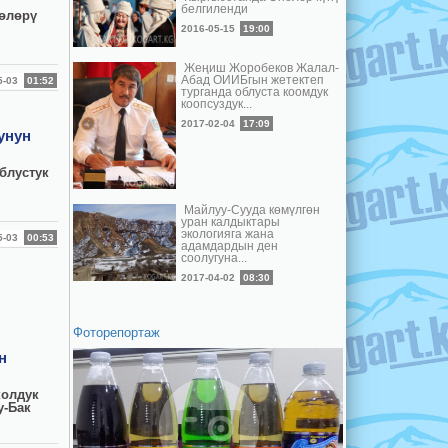
белгиленди
өлөрү
2016-05-15
19:00
Жеңиш Жоробеков Жалал-
Абад ОИИБгын жетектеп
05-03
01:52
турганда облуста коомдук
коопсуздук...
2017-02-04
17:09
унун
блустук
у
Майлуу-Сууда көмүлгөн
уран калдыктары
экологияга жана
05-03
00:53
адамдардын ден
соолугуна...
2017-04-02
08:30
Фоторепортаж
н
колдук
у-Бак