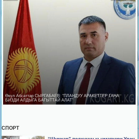
Өкүл Абсаттар СЫРГАБАЕВ: “ПЛАНДУУ АРАКЕТТЕР ГАНА
БИЗДИ АЛДЫГА БАГЫТТАЙ АЛАТ”
СПОРТ
“Шумкар” полкунун кызматкери Улан