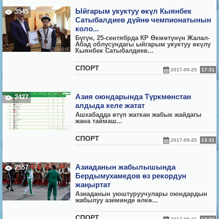
Ыйгарым укуктуу өкүл Кыянбек
3545
Сатыбалдиев дүйнө чемпионатынын
коло...
Бүгүн, 25-сентябрда КР Өкмөтүнүн Жалал-
Абад облусундагы ыйгарым укуктуу өкүлү
Кыянбек Сатыбалдиев...
СПОРТ
2017-09-25
17:31
Азия оюндарында Түркмөнстан
2427
алдыда келе жатат
Ашхабадда
ө
т
ү
п жаткан жабык жайдагы
жана таймаш...
СПОРТ
2017-09-25
13:31
Азиаданын жабылышында
2557
Бердымухамедов өз рекордун
жаңыртат
Азиаданын уюштуруучулары оюндардын
жабылуу аземинде
ө
лк
ө
...
СПОРТ