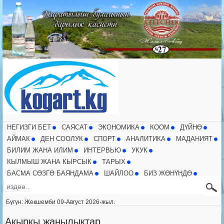
НЕГИЗГИ БЕТ
CАЯСАТ
ЭКОНОМИКА
КООМ
ДҮЙНӨ
АЙМАК
ДЕН СООЛУК
СПОРТ
АНАЛИТИКА
МАДАНИЯТ
БИЛИМ ЖАНА ИЛИМ
ИНТЕРВЬЮ
УКУК
КЫЛМЫШ ЖАНА КЫРСЫК
ТАРЫХ
БАСМА СӨЗГӨ БАЯНДАМА
ШАЙЛОО
БИЗ ЖӨНҮНДӨ
Бүгүн: Жекшемби 09-Август 2026-жыл.
Акыркы жаңылыктар