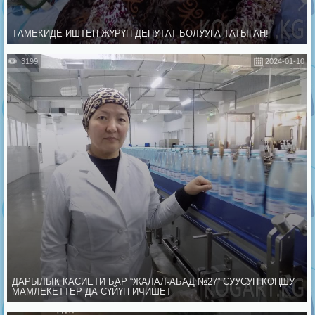
ТАМЕКИДЕ ИШТЕП ЖҮРҮП ДЕПУТАТ БОЛУУГА ТАТЫГАН!
3199
2024-01-10
ДАРЫЛЫК КАСИЕТИ БАР “ЖАЛАЛ-АБАД №27” СУУСУН КОҢШУ
МАМЛЕКЕТТЕР ДА СҮЙҮП ИЧИШЕТ