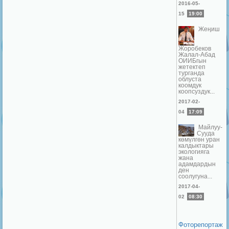
2016-05-
15
19:00
Жеңиш
Жоробеков
Жалал-Абад
ОИИБгын
жетектеп
турганда
облуста
коомдук
коопсуздук...
2017-02-
04
17:09
Майлуу-
Сууда
көмүлгөн уран
калдыктары
экологияга
жана
адамдардын
ден
соолугуна...
2017-04-
02
08:30
Фоторепортаж