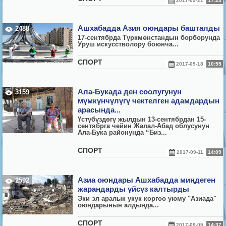
2017-09-21
17:23
Ашхабадда Азия оюндары башталды
2488
17-сентябрда Т
ү
ркм
ө
нстандын борборунда
Уруш искусстволору боюнча...
СПОРТ
2017-09-18
10:55
Ала-Букада ден соолугунун
3159
мүмкүнчүлүгү чектелген адамдардын
арасында...
Үстүбүздөгү жылдын 13-сентябрдан 15-
сентябрга чейин Жалал-Абад облусунун
Ала-Бука районунда “Биз...
СПОРТ
2017-09-11
14:09
Азиа оюндары Ашхабадда миңдеген
2592
жарандарды үйсүз калтырды
Эки эл аралык укук коргоо уюму "Азиада"
оюндарынын алдында...
СПОРТ
2017-09-05
14:37