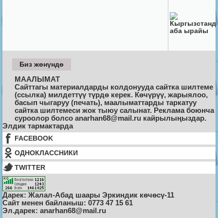
Биз жөнүндө
МААЛЫМАТ
Сайттагы материалдарды колдонууда сайтка шилтеме
(ссылка) милдеттүү түрдө керек. Көчүрүү, жарыялоо,
басып чыгаруу (печать), маалыматтарды таркатуу
сайтка шилтемеси жок тыюу салынат. Реклама боюнча
суроолор болсо anarhan68@mail.ru кайрылыңыздар.
Элдик тармактарда
FACEBOOK
ОДНОКЛАССНИКИ
TWITTER
Дарек: Жалал-Абад шаары Эркиндик көчөсү-11
Cайт менен байланыш: 0773 47 15 61
Эл.дарек: anarhan68@mail.ru