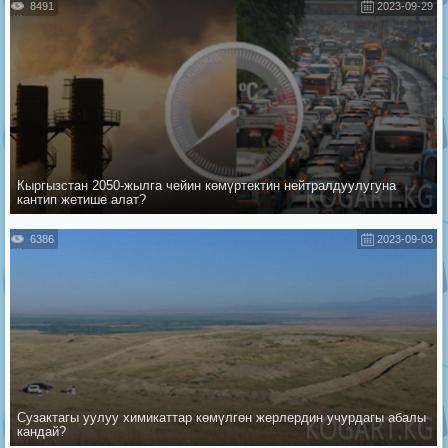
8491
2023-09-29
Кыргызстан 2050-жылга чейин көмүртектин нейтралдуулугуна
кантип жетише алат?
6386
2023-09-03
Сузактагы уулуу химикаттар көмүлгөн жерлердин учурдагы абалы
кандай?