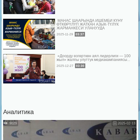
МАНАС ШААРЫНДА ИШЕМБИ КҮНҮ
ӨТКӨРҮЛҮП ЖАТКАН АЗЫК-ТҮЛҮК
ЖАРМАНКЕСИ УЛАНУУДА
2025-11-29
03:37
«Доорду өзгөрткөн аял лидерлиги — 100
жыл» жалпы улуттук медиакампаниясы...
2025-12-27
03:30
Аналитика
9029
2025-02-13