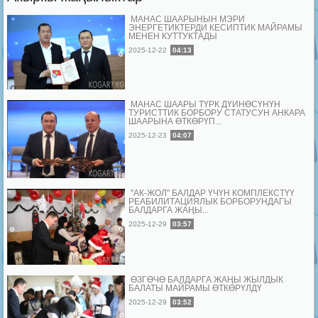
МАНАС ШААРЫНЫН МЭРИ
ЭНЕРГЕТИКТЕРДИ КЕСИПТИК МАЙРАМЫ
МЕНЕН КУТТУКТАДЫ
2025-12-22
04:13
МАНАС ШААРЫ ТҮРК ДҮЙНӨСҮНҮН
ТУРИСТТИК БОРБОРУ СТАТУСУН АНКАРА
ШААРЫНА ӨТКӨРҮП...
2025-12-23
04:07
"АК-ЖОЛ" БАЛДАР ҮЧҮН КОМПЛЕКСТҮҮ
РЕАБИЛИТАЦИЯЛЫК БОРБОРУНДАГЫ
БАЛДАРГА ЖАҢЫ...
2025-12-29
03:57
ӨЗГӨЧӨ БАЛДАРГА ЖАҢЫ ЖЫЛДЫК
БАЛАТЫ МАЙРАМЫ ӨТКӨРҮЛДҮ
2025-12-29
03:52