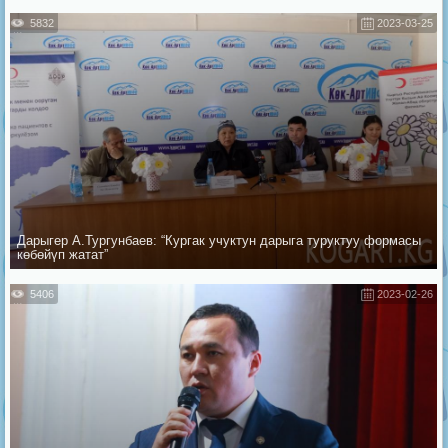
5832
2023-03-25
Дарыгер А.Тургунбаев: “Кургак учуктун дарыга туруктуу формасы
көбөйүп жатат”
5406
2023-02-26