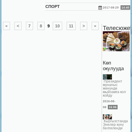
СПОРТ
2017-08-29
14:40
«
<
7
8
9
10
11
>
»
Телесюжет
Көп
окулууда
Президент
мунапыс
жөнүндө
мыйзамга кол
койду
2016-08-
08
16:06
Кыргызстанда
Энелер күнү
белгиленди