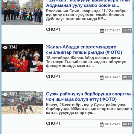
4888
Абдиманап уулу самбо боюнча...
Россиянын Сочи шаарында 11-12-ноябрь
күндөрү өткөн күжүрмөн самбо боюнча
Дүйнөлүк чемпионатында КР...
СПОРТ
2017-11-20
14:04
Жалал-Абадда спортсмендерге
3342
сыйлыктар тапшырылды (ФОТО)
18-октябрда Жалал-Абад шаарындагы
Токтосун Тыныбеков атындагы облустук
филармонияда мыкты...
СПОРТ
2017-10-20
05:40
Сузак районунун борборунда спорттук
3267
чоң иш-чара болуп өттү (ФОТО)
Кечээ, 28-сентябрь күнү Сузак районунун
борборунда 500дөн ашык спортсмендердин
катышуусунда спорттук...
СПОРТ
2017-09-29
09:10