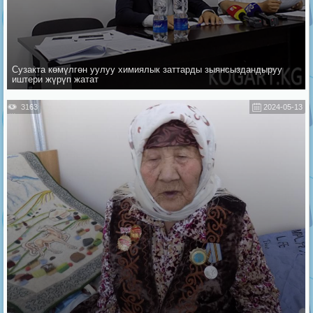
Сузакта көмүлгөн уулуу химиялык заттарды зыянсыздандыруу
иштери жүрүп жатат
3163
2024-05-13