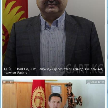
БЕЙШЕНАЛЫ АДАМ: Элибиздин депозиттери кепилдикке алынып,
төлөнүп берилет!
4303
2023-12-04