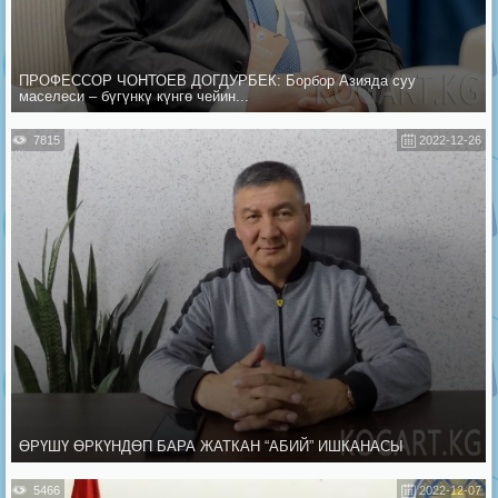
ПРОФЕССОР ЧОНТОЕВ ДОГДУРБЕК: Борбор Азияда суу
маселеси – бүгүнкү күнгө чейин...
7815
2022-12-26
ӨРҮШҮ ӨРКҮНДӨП БАРА ЖАТКАН “АБИЙ” ИШКАНАСЫ
5466
2022-12-07