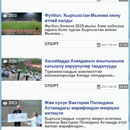
Футбол: Кыргызстан-Мьянма оюну
2572
өтпөй калды
Футбол боюнча 2019-жылы Азия кубогуна
карата боло турган Кыргызстан менен
Мьянма...
СПОРТ
2017-09-04
17:44
Ашхабадда Азиаданын ачылышына
2551
катышчу көрүүчүлөр тандалууда
Т
ү
ркм
ө
нстандын мамлекеттик
ишканаларында Азиада оюндарына...
СПОРТ
2017-08-30
18:04
Жөө күлүк Виктория Полюдина
2413
Астанадагы марафондон жеңишке
жетишти
Кыргызстандык спортчу жеңил атлетика
боюнча Виктория Полюдина Астанада өтүп
жаткан марафондон...