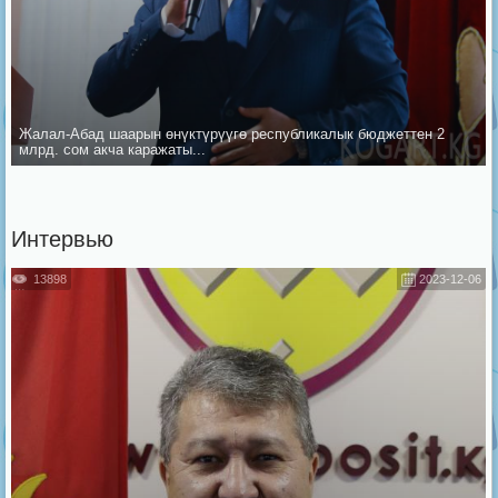
Жалал-Абад шаарын ѳнүктүрүүгѳ республикалык бюджеттен 2
млрд. сом акча каражаты...
Интервью
13898
2023-12-06