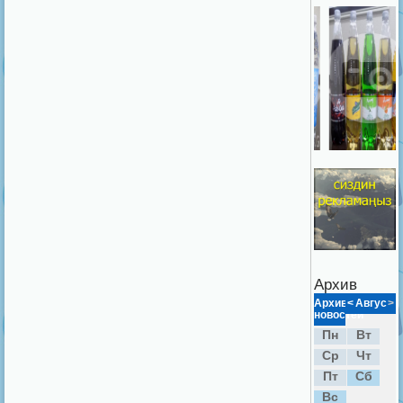
Архив
Архив
<
Август
>
новостей
Пн
Вт
Ср
Чт
Пт
Сб
Вс