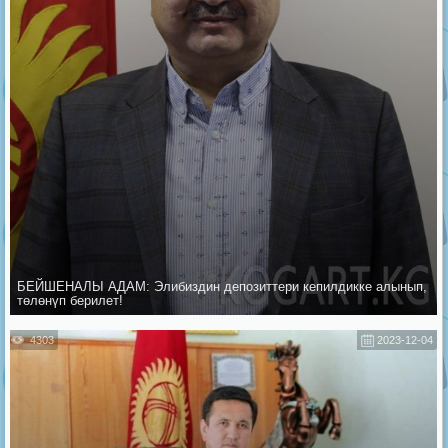
БЕЙШЕНАЛЫ АДАМ: Элибиздин депозиттери кепилдикке алынып,
төлөнүп берилет!
4303
2023-12-04