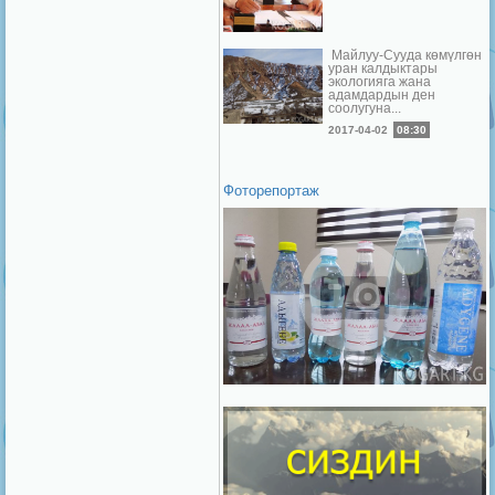
Майлуу-Сууда көмүлгөн
уран калдыктары
экологияга жана
адамдардын ден
соолугуна...
2017-04-02
08:30
Фоторепортаж