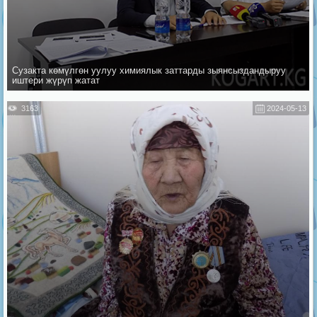
Сузакта көмүлгөн уулуу химиялык заттарды зыянсыздандыруу
иштери жүрүп жатат
3163
2024-05-13