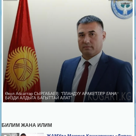
Өкүл Абсаттар СЫРГАБАЕВ: “ПЛАНДУУ АРАКЕТТЕР ГАНА
БИЗДИ АЛДЫГА БАГЫТТАЙ АЛАТ”
БИЛИМ ЖАНА ИЛИМ
ЖАМУда Махмуд Кашкаринин «Диван