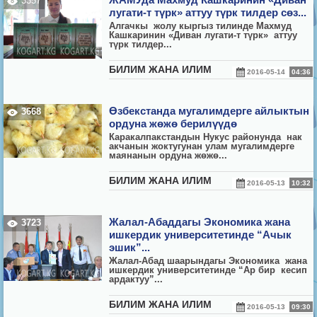
3357
лугати-т түрк» аттуу түрк тилдер сөз...
Алгачкы жолу кыргыз тилинде Махмуд
Кашкаринин «Диван лугати-т түрк» аттуу
түрк тилдер...
БИЛИМ ЖАНА ИЛИМ
2016-05-14
04:36
Өзбекстанда мугалимдерге айлыктын
3668
ордуна жөжө берилүүдө
Каракалпакстандын Нукус районунда нак
акчанын жоктугунан улам мугалимдерге
маянанын ордуна жөжө...
БИЛИМ ЖАНА ИЛИМ
2016-05-13
10:32
Жалал-Абаддагы Экономика жана
3723
ишкердик университетинде “Ачык
эшик”...
Жалал-Абад шаарындагы Экономика жана
ишкердик университетинде “Ар бир кесип
ардактуу”...
БИЛИМ ЖАНА ИЛИМ
2016-05-13
09:30