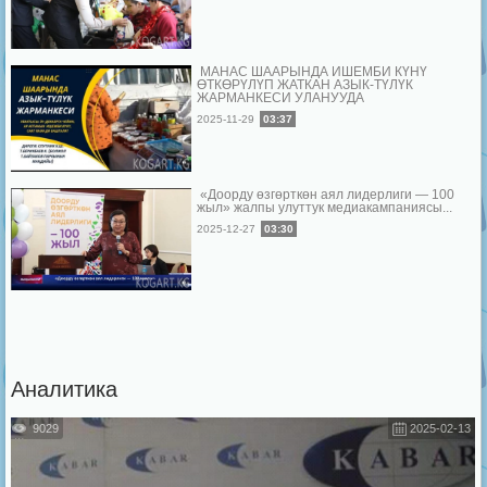
МАНАС ШААРЫНДА ИШЕМБИ КҮНҮ
ӨТКӨРҮЛҮП ЖАТКАН АЗЫК-ТҮЛҮК
ЖАРМАНКЕСИ УЛАНУУДА
2025-11-29
03:37
«Доорду өзгөрткөн аял лидерлиги — 100
жыл» жалпы улуттук медиакампаниясы...
2025-12-27
03:30
Аналитика
9029
2025-02-13