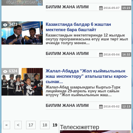
БИЛИМ ЖАНА ИЛИМ
2016-05-07
15:23
Казакстанда балдар 6 жаштан
3473
мектепке бара баштайт
Казакстандын мектептеринде 12 жылдык
окутуу программасына өтүү иши төрт жыл
ичинде толугу менен...
БИЛИМ ЖАНА ИЛИМ
2016-05-04
16:32
Жалал-Абадда “Жол кыймылынын
6324
жаш инспектору” аталыштагы кароо-
сынак...
Жалал-Абад шаарындагы Кыргыз-Түрк
лицейинде 29-апрель күнү жыл сайын
өтүүчү “Жол кыймылынын жаш...
БИЛИМ ЖАНА ИЛИМ
2016-05-02
12:13
«
<
17
18
19
Телесюжеттер