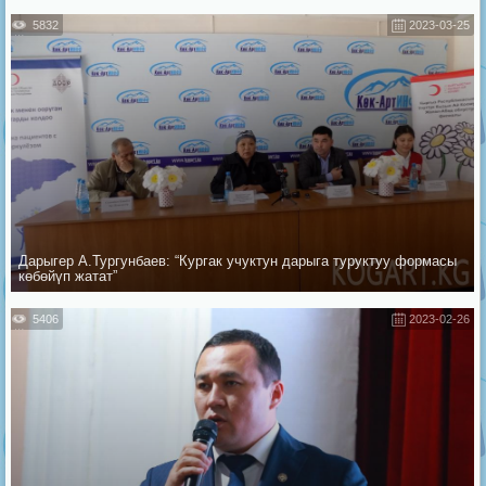
5832
2023-03-25
Дарыгер А.Тургунбаев: “Кургак учуктун дарыга туруктуу формасы
көбөйүп жатат”
5406
2023-02-26