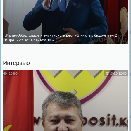
Жалал-Абад шаарын ѳнүктүрүүгѳ республикалык бюджеттен 2
млрд. сом акча каражаты...
Интервью
13898
2023-12-06