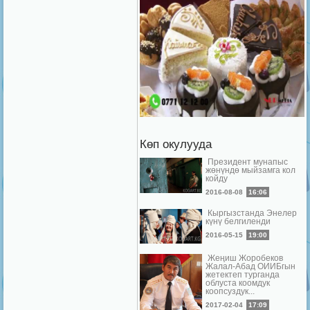
Көп окулууда
Президент мунапыс
жөнүндө мыйзамга кол
койду
2016-08-08
16:06
Кыргызстанда Энелер
күнү белгиленди
2016-05-15
19:00
Жеңиш Жоробеков
Жалал-Абад ОИИБгын
жетектеп турганда
облуста коомдук
коопсуздук...
2017-02-04
17:09