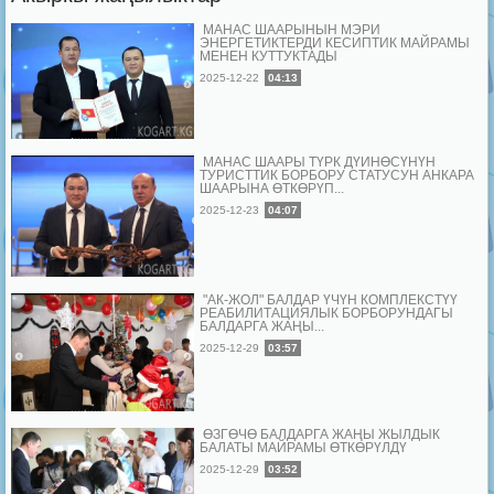
МАНАС ШААРЫНЫН МЭРИ
ЭНЕРГЕТИКТЕРДИ КЕСИПТИК МАЙРАМЫ
МЕНЕН КУТТУКТАДЫ
2025-12-22
04:13
МАНАС ШААРЫ ТҮРК ДҮЙНӨСҮНҮН
ТУРИСТТИК БОРБОРУ СТАТУСУН АНКАРА
ШААРЫНА ӨТКӨРҮП...
2025-12-23
04:07
"АК-ЖОЛ" БАЛДАР ҮЧҮН КОМПЛЕКСТҮҮ
РЕАБИЛИТАЦИЯЛЫК БОРБОРУНДАГЫ
БАЛДАРГА ЖАҢЫ...
2025-12-29
03:57
ӨЗГӨЧӨ БАЛДАРГА ЖАҢЫ ЖЫЛДЫК
БАЛАТЫ МАЙРАМЫ ӨТКӨРҮЛДҮ
2025-12-29
03:52