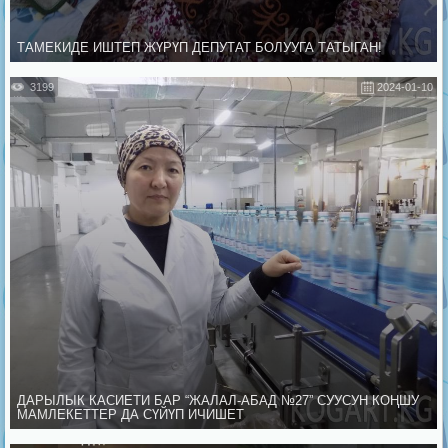
ТАМЕКИДЕ ИШТЕП ЖҮРҮП ДЕПУТАТ БОЛУУГА ТАТЫГАН!
3199
2024-01-10
ДАРЫЛЫК КАСИЕТИ БАР “ЖАЛАЛ-АБАД №27” СУУСУН КОҢШУ
МАМЛЕКЕТТЕР ДА СҮЙҮП ИЧИШЕТ