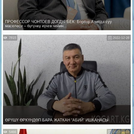
ПРОФЕССОР ЧОНТОЕВ ДОГДУРБЕК: Борбор Азияда суу
маселеси – бүгүнкү күнгө чейин...
7815
2022-12-26
ӨРҮШҮ ӨРКҮНДӨП БАРА ЖАТКАН “АБИЙ” ИШКАНАСЫ
5466
2022-12-07