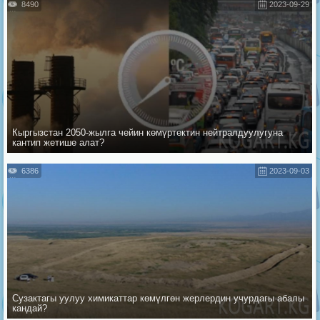
8490
2023-09-29
Кыргызстан 2050-жылга чейин көмүртектин нейтралдуулугуна
кантип жетише алат?
6386
2023-09-03
Сузактагы уулуу химикаттар көмүлгөн жерлердин учурдагы абалы
кандай?