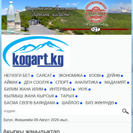
НЕГИЗГИ БЕТ
CАЯСАТ
ЭКОНОМИКА
КООМ
ДҮЙНӨ
АЙМАК
ДЕН СООЛУК
СПОРТ
АНАЛИТИКА
МАДАНИЯТ
БИЛИМ ЖАНА ИЛИМ
ИНТЕРВЬЮ
УКУК
КЫЛМЫШ ЖАНА КЫРСЫК
ТАРЫХ
БАСМА СӨЗГӨ БАЯНДАМА
ШАЙЛОО
БИЗ ЖӨНҮНДӨ
Бүгүн: Жекшемби 09-Август 2026-жыл.
Акыркы жаңылыктар