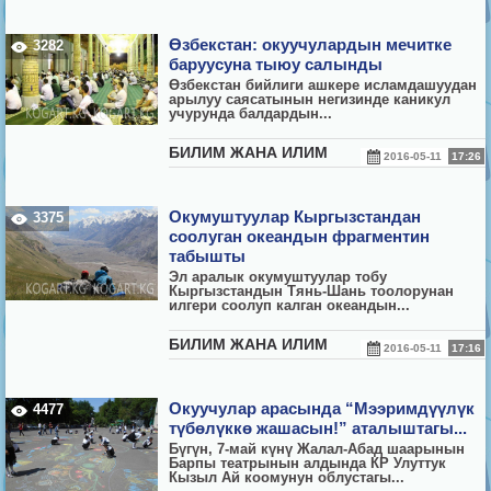
Өзбекстан: окуучулардын мечитке
3282
баруусуна тыюу салынды
Өзбекстан бийлиги ашкере исламдашуудан
арылуу саясатынын негизинде каникул
учурунда балдардын...
БИЛИМ ЖАНА ИЛИМ
2016-05-11
17:26
Окумуштуулар Кыргызстандан
3375
соолуган океандын фрагментин
табышты
Эл аралык окумуштуулар тобу
Кыргызстандын Тянь-Шань тоолорунан
илгери соолуп калган океандын...
БИЛИМ ЖАНА ИЛИМ
2016-05-11
17:16
Окуучулар арасында “Мээримдүүлүк
4477
түбөлүккө жашасын!” аталыштагы...
Бүгүн, 7-май күнү Жалал-Абад шаарынын
Барпы театрынын алдында КР Улуттук
Кызыл Ай коомунун облустагы...