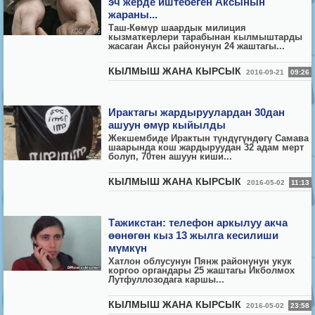
эч жерде иштебеген Аксынын
жараны...
Таш-Көмүр шаардык милиция
кызматкерлери тарабынан кылмыштарды
жасаган Аксы районунун 24 жаштагы...
КЫЛМЫШ ЖАНА КЫРСЫК
2016-09-21
09:26
Ирактагы жардыруулардан 30дан
ашуун өмүр кыйылды
Жекшембиде Ирактын түндүгүндөгү Самава
шаарында кош жардыруудан 32 адам мерт
болуп, 70тен ашуун киши...
КЫЛМЫШ ЖАНА КЫРСЫК
2016-05-02
11:13
Тажикстан: телефон аркылуу акча
өөнөгөн кыз 13 жылга кесилиши
мүмкүн
Хатлон облусунун Пянж районунун укук
коргоо органдары 25 жаштагы Икболмох
Лутфуллозодага каршы...
КЫЛМЫШ ЖАНА КЫРСЫК
2016-05-02
23:58