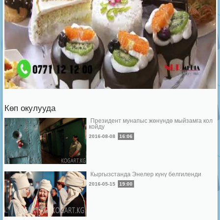
Көп окулууда
Президент мунапыс жөнүндө мыйзамга кол
койду
2016-08-08
16:06
Кыргызстанда Энелер күнү белгиленди
2016-05-15
19:00