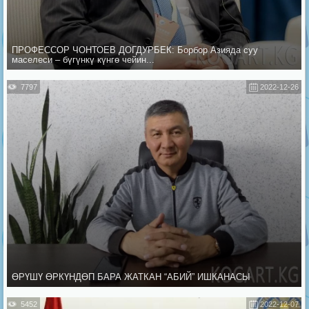
ПРОФЕССОР ЧОНТОЕВ ДОГДУРБЕК: Борбор Азияда суу
маселеси – бүгүнкү күнгө чейин...
7797
2022-12-26
ӨРҮШҮ ӨРКҮНДӨП БАРА ЖАТКАН “АБИЙ” ИШКАНАСЫ
5452
2022-12-07