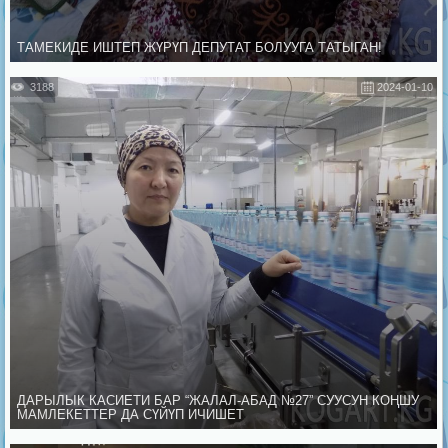
ТАМЕКИДЕ ИШТЕП ЖҮРҮП ДЕПУТАТ БОЛУУГА ТАТЫГАН!
3188
2024-01-10
ДАРЫЛЫК КАСИЕТИ БАР “ЖАЛАЛ-АБАД №27” СУУСУН КОҢШУ
МАМЛЕКЕТТЕР ДА СҮЙҮП ИЧИШЕТ