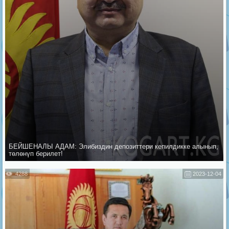
БЕЙШЕНАЛЫ АДАМ: Элибиздин депозиттери кепилдикке алынып,
төлөнүп берилет!
4288
2023-12-04