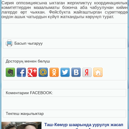
Сирия оппозициясына ыктаган жергиликтүү координациялык
комитеттердин мааалыматы боюнча аба чабуулунан кийин
лагерде өрт чыккан. Фейсбукта жайгаштырган сүрөттөрдө
ондон ашык чатырдын күйүп жаткандыгы көрүнүп турат.
Басып чыгаруу
Досторуң менен бөлүш
Коментарии FACEBOOK:
Тектеш жаңылыктар
Таш-Көмүр шаарында уурулук жасап