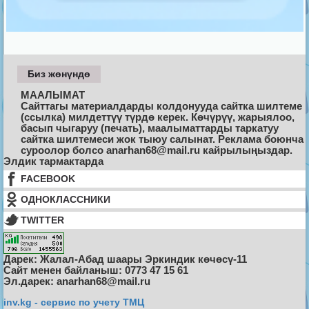
Биз жөнүндө
МААЛЫМАТ
Сайттагы материалдарды колдонууда сайтка шилтеме
(ссылка) милдеттүү түрдө керек. Көчүрүү, жарыялоо,
басып чыгаруу (печать), маалыматтарды таркатуу
сайтка шилтемеси жок тыюу салынат. Реклама боюнча
суроолор болсо anarhan68@mail.ru кайрылыңыздар.
Элдик тармактарда
FACEBOOK
ОДНОКЛАССНИКИ
TWITTER
Дарек: Жалал-Абад шаары Эркиндик көчөсү-11
Cайт менен байланыш: 0773 47 15 61
Эл.дарек: anarhan68@mail.ru
inv.kg - сервис по учету ТМЦ