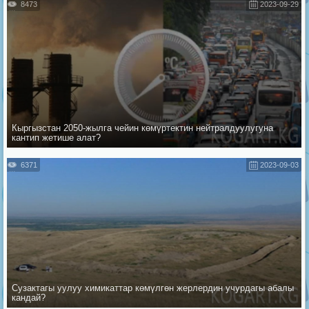
8473
2023-09-29
Кыргызстан 2050-жылга чейин көмүртектин нейтралдуулугуна
кантип жетише алат?
6371
2023-09-03
Сузактагы уулуу химикаттар көмүлгөн жерлердин учурдагы абалы
кандай?