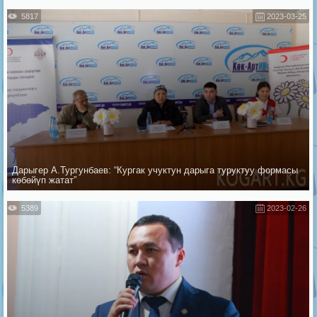
5817
2023-03-25
Дарыгер А.Тургунбаев: “Кургак учуктун дарыга туруктуу формасы
көбөйүп жатат”
5389
2023-02-26