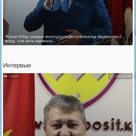
Жалал-Абад шаарын ѳнүктүрүүгѳ республикалык бюджеттен 2
млрд. сом акча каражаты...
Интервью
13828
2023-12-06