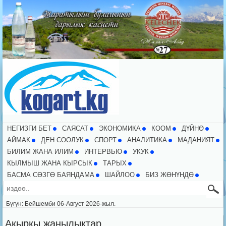
НЕГИЗГИ БЕТ
CАЯСАТ
ЭКОНОМИКА
КООМ
ДҮЙНӨ
АЙМАК
ДЕН СООЛУК
СПОРТ
АНАЛИТИКА
МАДАНИЯТ
БИЛИМ ЖАНА ИЛИМ
ИНТЕРВЬЮ
УКУК
КЫЛМЫШ ЖАНА КЫРСЫК
ТАРЫХ
БАСМА СӨЗГӨ БАЯНДАМА
ШАЙЛОО
БИЗ ЖӨНҮНДӨ
Бүгүн: Бейшемби 06-Август 2026-жыл.
Акыркы жаңылыктар