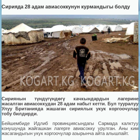
Сирияда 28 адам авиасоккунун курмандыгы болду
Сириянын түндүгүндөгү качкындардын лагерине
жасалган авиасоккудан 28 адам набыт кетти. Бул тууралуу
Улуу Британияда жашаган сириялык укук коргоочулар
тобу билдирди.
Бейшембиде Идлиб провинциясындагы Сармада калктуу
конушунда жайгашкан лагерге авиасокку урулган. Аны ким
жасагандыгын укук коргоочулар азырынча айта алышпайт.