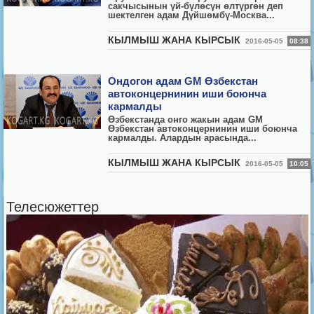
сакчысынын үй-бүлөсүн өлтүргөн деп
шектелген адам Дүйшөмбү-Москва...
КЫЛМЫШ ЖАНА КЫРСЫК
2016-05-05
08:38
Ондогон адам GM Өзбекстан
автоконцернинин иши боюнча
кармалды
Өзбекстанда онго жакын адам GM
Өзбекстан автоконцернинин иши боюнча
кармалды. Алардын арасында...
КЫЛМЫШ ЖАНА КЫРСЫК
2016-05-05
10:05
Телесюжеттер