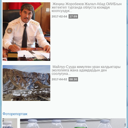
Жеңиш Жоробеков Жалал-Абад ОИИБгын
жетектеп турганда облуста коомдук
коопсуздук...
2017-02-04
17:09
Майлуу-Сууда көмүлгөн уран калдыктары
экологияга жана адамдардын ден
соолугуна...
2017-04-02
08:30
Фоторепортаж