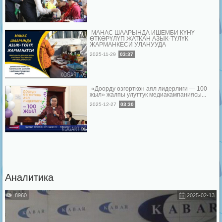
МАНАС ШААРЫНДА ИШЕМБИ КҮНҮ
ӨТКӨРҮЛҮП ЖАТКАН АЗЫК-ТҮЛҮК
ЖАРМАНКЕСИ УЛАНУУДА
2025-11-29
03:37
«Доорду өзгөрткөн аял лидерлиги — 100
жыл» жалпы улуттук медиакампаниясы...
2025-12-27
03:30
Аналитика
8960
2025-02-13