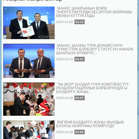
МАНАС ШААРЫНЫН МЭРИ
ЭНЕРГЕТИКТЕРДИ КЕСИПТИК МАЙРАМЫ
МЕНЕН КУТТУКТАДЫ
2025-12-22
04:13
МАНАС ШААРЫ ТҮРК ДҮЙНӨСҮНҮН
ТУРИСТТИК БОРБОРУ СТАТУСУН АНКАРА
ШААРЫНА ӨТКӨРҮП...
2025-12-23
04:07
"АК-ЖОЛ" БАЛДАР ҮЧҮН КОМПЛЕКСТҮҮ
РЕАБИЛИТАЦИЯЛЫК БОРБОРУНДАГЫ
БАЛДАРГА ЖАҢЫ...
2025-12-29
03:57
ӨЗГӨЧӨ БАЛДАРГА ЖАҢЫ ЖЫЛДЫК
БАЛАТЫ МАЙРАМЫ ӨТКӨРҮЛДҮ
2025-12-29
03:52