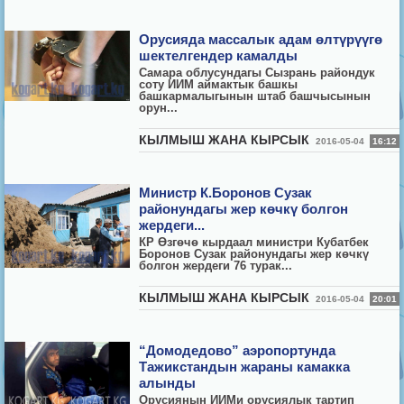
Орусияда массалык адам өлтүрүүгө
шектелгендер камалды
Самара облусундагы Сызрань райондук
соту ИИМ аймактык башкы
башкармалыгынын штаб башчысынын
орун...
КЫЛМЫШ ЖАНА КЫРСЫК
2016-05-04
16:12
Министр К.Боронов Сузак
районундагы жер көчкү болгон
жердеги...
КР Өзгөчө кырдаал министри Кубатбек
Боронов Сузак районундагы жер көчкү
болгон жердеги 76 турак...
КЫЛМЫШ ЖАНА КЫРСЫК
2016-05-04
20:01
“Домодедово” аэропортунда
Тажикстандын жараны камакка
алынды
Орусиянын ИИМи орусиялык тартип