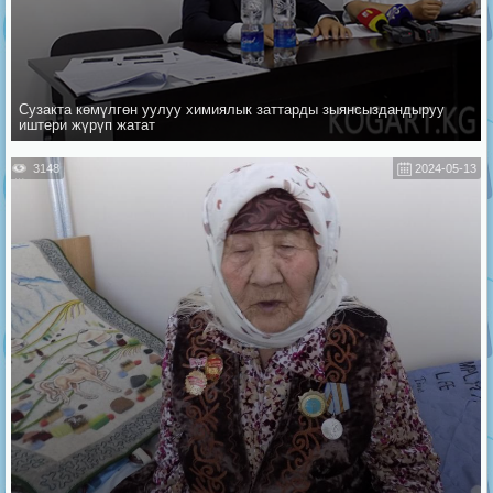
Сузакта көмүлгөн уулуу химиялык заттарды зыянсыздандыруу
иштери жүрүп жатат
3148
2024-05-13