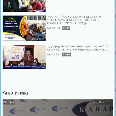
МАНАС ШААРЫНДА ИШЕМБИ КҮНҮ
ӨТКӨРҮЛҮП ЖАТКАН АЗЫК-ТҮЛҮК
ЖАРМАНКЕСИ УЛАНУУДА
2025-11-29
03:37
«Доорду өзгөрткөн аял лидерлиги — 100
жыл» жалпы улуттук медиакампаниясы...
2025-12-27
03:30
Аналитика
8979
2025-02-13