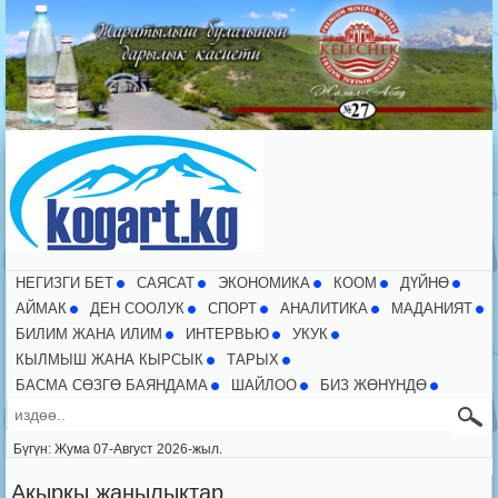
НЕГИЗГИ БЕТ
CАЯСАТ
ЭКОНОМИКА
КООМ
ДҮЙНӨ
АЙМАК
ДЕН СООЛУК
СПОРТ
АНАЛИТИКА
МАДАНИЯТ
БИЛИМ ЖАНА ИЛИМ
ИНТЕРВЬЮ
УКУК
КЫЛМЫШ ЖАНА КЫРСЫК
ТАРЫХ
БАСМА СӨЗГӨ БАЯНДАМА
ШАЙЛОО
БИЗ ЖӨНҮНДӨ
Бүгүн: Жума 07-Август 2026-жыл.
Акыркы жаңылыктар