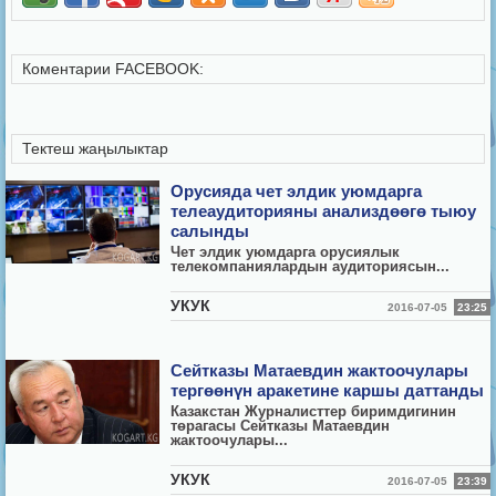
Коментарии FACEBOOK:
Тектеш жаңылыктар
Орусияда чет элдик уюмдарга
телеаудиторияны анализдөөгө тыюу
салынды
Чет элдик уюмдарга орусиялык
телекомпаниялардын аудиториясын...
УКУК
2016-07-05
23:25
Сейтказы Матаевдин жактоочулары
тергөөнүн аракетине каршы даттанды
Казакстан Журналисттер биримдигинин
т
ө
рагасы Сейтказы Матаевдин
жактоочулары...
УКУК
2016-07-05
23:39