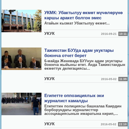
УКМК: Убактылуу өкмөт мүчөлөрүнө
каршы аракет болгон эмес
Атайын кызмат Убактылуу
ө
км
ө
т...
УКУК
2016-09-21
10:11
Тажикстан БУУда адам укуктары
боюнча отчет берет
6-майда Женевада БУУнун адам укуктары
боюнча жыйыны өтөт. Анда Тажикстандын
өкмөттүк делегациясы...
УКУК
2016-05-02
11:39
Египетте оппозициялык эки
журналист камалды
Египеттин полициясы башкалаа Каирдин
борборундагы журналисттер
ассоциациясынын имаратына кирип,...
УКУК
2016-05-02
22:10