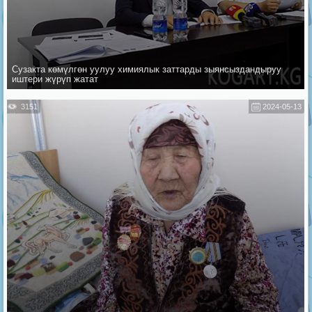
Сузакта көмүлгөн уулуу химиялык заттарды зыянсыздандыруу
иштери жүрүп жатат
3151
2024-05-13