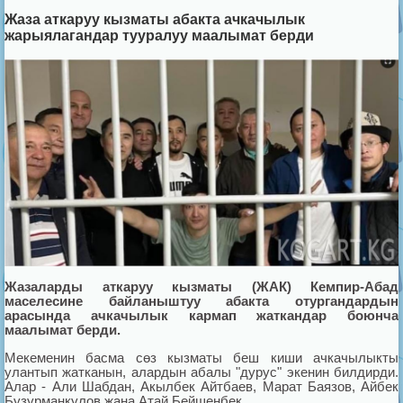
Жаза аткаруу кызматы абакта ачкачылык
жарыялагандар тууралуу маалымат берди
Жазаларды аткаруу кызматы (ЖАК) Кемпир-Абад
маселесине байланыштуу абакта отургандардын
арасында ачкачылык кармап жаткандар боюнча
маалымат берди.
Мекеменин басма сөз кызматы беш киши ачкачылыкты
улантып жатканын, алардын абалы "дурус" экенин билдирди.
Алар - Али Шабдан, Акылбек Айтбаев, Марат Баязов, Айбек
Бузурманкулов жана Атай Бейшенбек.