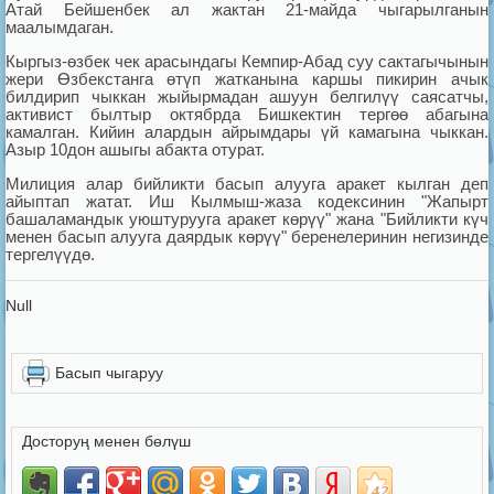
Атай Бейшенбек ал жактан 21-майда чыгарылганын
маалымдаган.
Кыргыз-өзбек чек арасындагы Кемпир-Абад суу сактагычынын
жери Өзбекстанга өтүп жатканына каршы пикирин ачык
билдирип чыккан жыйырмадан ашуун белгилүү саясатчы,
активист былтыр октябрда Бишкектин тергөө абагына
камалган. Кийин алардын айрымдары үй камагына чыккан.
Азыр 10дон ашыгы абакта отурат.
Милиция алар бийликти басып алууга аракет кылган деп
айыптап жатат. Иш Кылмыш-жаза кодексинин "Жапырт
башаламандык уюштурууга аракет көрүү" жана "Бийликти күч
менен басып алууга даярдык көрүү" беренелеринин негизинде
тергелүүдө.
Null
Басып чыгаруу
Досторуң менен бөлүш