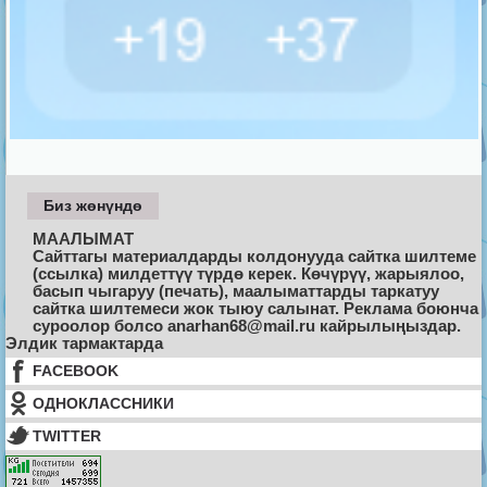
Биз жөнүндө
МААЛЫМАТ
Сайттагы материалдарды колдонууда сайтка шилтеме
(ссылка) милдеттүү түрдө керек. Көчүрүү, жарыялоо,
басып чыгаруу (печать), маалыматтарды таркатуу
сайтка шилтемеси жок тыюу салынат. Реклама боюнча
суроолор болсо anarhan68@mail.ru кайрылыңыздар.
Элдик тармактарда
FACEBOOK
ОДНОКЛАССНИКИ
TWITTER