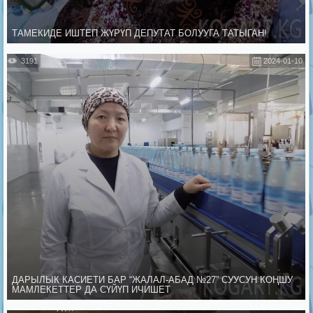
ТАМЕКИДЕ ИШТЕП ЖҮРҮП ДЕПУТАТ БОЛУУГА ТАТЫГАН!
3191
2024-01-10
ДАРЫЛЫК КАСИЕТИ БАР “ЖАЛАЛ-АБАД №27” СУУСУН КОҢШУ
МАМЛЕКЕТТЕР ДА СҮЙҮП ИЧИШЕТ