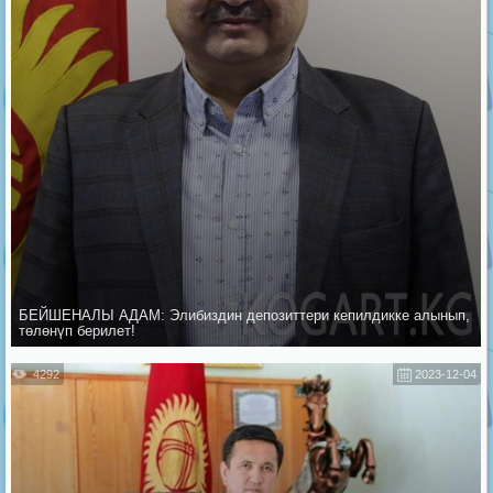
БЕЙШЕНАЛЫ АДАМ: Элибиздин депозиттери кепилдикке алынып,
төлөнүп берилет!
4292
2023-12-04