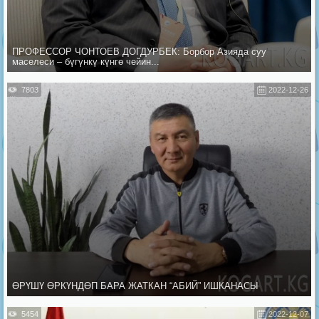
ПРОФЕССОР ЧОНТОЕВ ДОГДУРБЕК: Борбор Азияда суу
маселеси – бүгүнкү күнгө чейин...
7803
2022-12-26
ӨРҮШҮ ӨРКҮНДӨП БАРА ЖАТКАН “АБИЙ” ИШКАНАСЫ
5454
2022-12-07