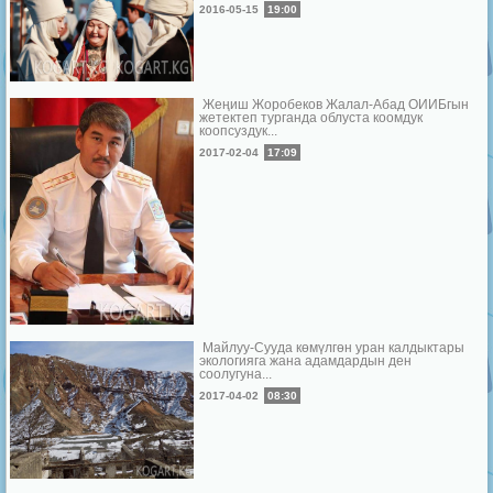
2016-05-15
19:00
Жеңиш Жоробеков Жалал-Абад ОИИБгын
жетектеп турганда облуста коомдук
коопсуздук...
2017-02-04
17:09
Майлуу-Сууда көмүлгөн уран калдыктары
экологияга жана адамдардын ден
соолугуна...
2017-04-02
08:30