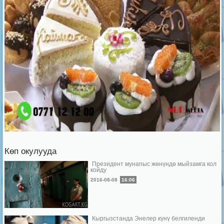
Көп окулууда
Президент мунапыс жөнүндө мыйзамга кол
койду
2016-08-08
16:06
Кыргызстанда Энелер күнү белгиленди