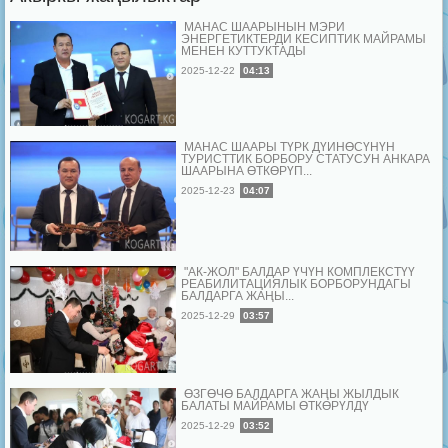
МАНАС ШААРЫНЫН МЭРИ
ЭНЕРГЕТИКТЕРДИ КЕСИПТИК МАЙРАМЫ
МЕНЕН КУТТУКТАДЫ
2025-12-22
04:13
МАНАС ШААРЫ ТҮРК ДҮЙНӨСҮНҮН
ТУРИСТТИК БОРБОРУ СТАТУСУН АНКАРА
ШААРЫНА ӨТКӨРҮП...
2025-12-23
04:07
"АК-ЖОЛ" БАЛДАР ҮЧҮН КОМПЛЕКСТҮҮ
РЕАБИЛИТАЦИЯЛЫК БОРБОРУНДАГЫ
БАЛДАРГА ЖАҢЫ...
2025-12-29
03:57
ӨЗГӨЧӨ БАЛДАРГА ЖАҢЫ ЖЫЛДЫК
БАЛАТЫ МАЙРАМЫ ӨТКӨРҮЛДҮ
2025-12-29
03:52