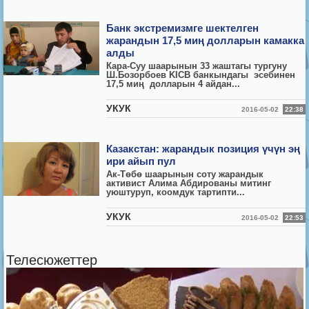
Банк экстремизмге шектелген
жарандын 17,5 миң долларын камакка
алды
Кара-Суу шаарынын 33 жаштагы тургуну
Ш.Бозорбоев KICB банкындагы эсебинен
17,5 миң долларын 4 айдан...
УКУК
2016-05-02
22:38
Казакстан: жарандык позиция үчүн эң
ири айып пул
Ак-Төбө шаарынын соту жарандык
активист Алима Абдированы митинг
уюштуруп, коомдук тартипти...
УКУК
2016-05-02
22:53
Телесюжеттер