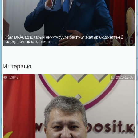
Жалал-Абад шаарын ѳнүктүрүүгѳ республикалык бюджеттен 2
млрд. сом акча каражаты...
Интервью
13847
2023-12-06