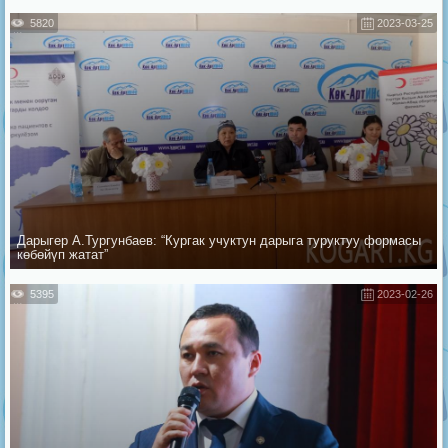
5820
2023-03-25
Дарыгер А.Тургунбаев: “Кургак учуктун дарыга туруктуу формасы
көбөйүп жатат”
5395
2023-02-26