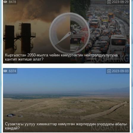
8478
2023-09-29
Кыргызстан 2050-жылга чейин көмүртектин нейтралдуулугуна
кантип жетише алат?
6374
2023-09-03
Сузактагы уулуу химикаттар көмүлгөн жерлердин учурдагы абалы
кандай?