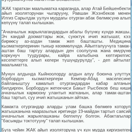
ЖАК тараткан маалыматка караганда, алар Атай Бейшенбекти
айып изоляторунан чыгарууну, Равшан Жээнбеков менен
Илгиз Сарылдак уулун мурдагы отурган абак бөлмөсүнө алып
келүүнү талап кылышкан.
"Ачкачылык жарыялагандардын абалы бүгүнкү күндө жакшы.
Эч кандай дооматтары жок, суюктук ичип жатышат, кээ
бирөөсү аз-аздан тамак жеп башташты. Медицина
кызматкерлеринин тыкыр көзөмөлүндө. Айыпталуучуга тамак-
аштан баш тартуу алардын ден соолугуна жана өмүрүнө
коркунуч туудурары, кайра калыбына келтирилгис
кесепеттерге алып келери түшүндүрүлдү", - деп айтылат
маалыматта.
Мунун алдында Кыйноолорду алдын алуу боюнча улуттук
борбордун кызматкерлери Кемпир-Абад маселесине
байланыштуу камалып отургандардан кабар алганын
билдирген. Борбордун жетекчиси Бакыт Рысбеков беш киши
ачкачылык кармоону улантып жатканын, алар тамак-аштан
баш тартып, суу ичип жатышканын айткан.
Камакта отургандар аларды улам башка бөлмөгө которуп
жатышканына нааразылык иретинде 19-майдан тартып саясий
ачкачылык жарыялашканы белгилүү болгон. Абактагылар
"басымды токтотууну" талап кылышкан.
Буга чейин ЖАК айып изоляторуна үч күн мурда киргизилген