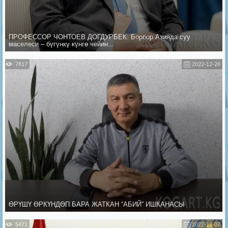
ПРОФЕССОР ЧОНТОЕВ ДОГДУРБЕК: Борбор Азияда суу
маселеси – бүгүнкү күнгө чейин...
7817
2022-12-26
ӨРҮШҮ ӨРКҮНДӨП БАРА ЖАТКАН “АБИЙ” ИШКАНАСЫ
5471
2022-12-07