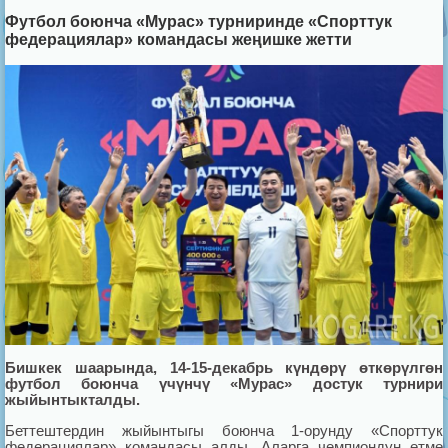
Футбол боюнча «Мурас» турниринде «Спорттук
федерациялар» командасы жеңишке жетти
Бишкек шаарында, 14-15-декабрь күндөрү өткөрүлгөн
футбол боюнча үчүнчү «Мурас» достук турнири
жыйынтыкталды.
Беттештердин жыйынтыгы боюнча 1-орунду «Спорттук
федерациялар» командасы алды. Аларга чемпиондун өтмө