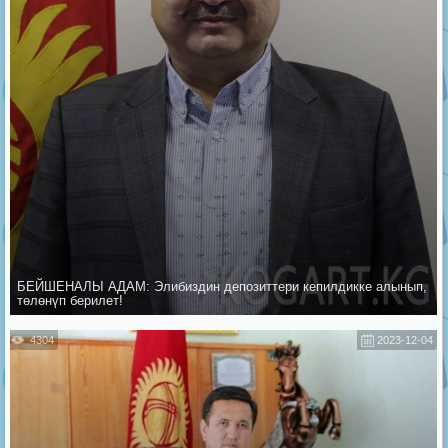
БЕЙШЕНАЛЫ АДАМ: Элибиздин депозиттери кепилдикке алынып,
төлөнүп берилет!
4304
2023-12-04