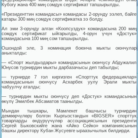
Кубогу жана 400 миң сомдук сертификат тапшырылды.
«Президенттин командасы» командасы 2-орунду ээлеп, байге
катары 300 миң сомдук сертификатка ээ болду.
Ал эми 3-орунду алган «Коопсуздук» командасына 200 миң
сомдук сертификат ыйгарылды, 4-орун үчүн «Достук»
командасына 100 миң сом тапшырылды.
Ошондой эле, 3 номинация боюнча мыкты оюнчулар
аныкталды:
— «Спорт жылдыздары» командасынын оюнчусу Абдужалил
Юнусов турнирдин мыкты дарбазачысы деп табылды;
— турнирде 7 гол киргизген «Спорттук федерациялар»
командасынын оюнчусу Аскарбек уулу Эрали мыкты
чабуулчу аталды;
— турнирдин мыкты оюнчусу деп «Достук» командасынын
өкүлү Эмилбек Абсаматов таанылды.
Мындан тышкары, Мамлекет башчысы турнирдин
демөөрчүлөрү болгон Кыргызстандын «BIGSER» спорттук
товарларды өндүрүүчүлөр ассоциациясынын президенти
Сергей Быковскийге жана «Айко Сейко» компаниясынын
башкы директору Кубан Жусуевге ыраазычылык билдирди.