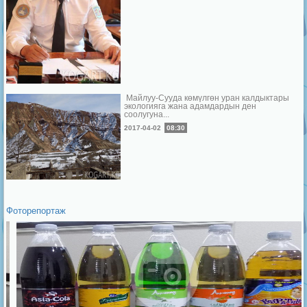
Майлуу-Сууда көмүлгөн уран калдыктары
экологияга жана адамдардын ден
соолугуна...
2017-04-02
08:30
Фоторепортаж