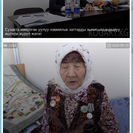
Сузакта көмүлгөн уулуу химиялык заттарды зыянсыздандыруу
иштери жүрүп жатат
3164
2024-05-13