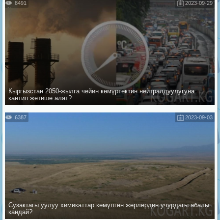
8491
2023-09-29
Кыргызстан 2050-жылга чейин көмүртектин нейтралдуулугуна
кантип жетише алат?
6387
2023-09-03
Сузактагы уулуу химикаттар көмүлгөн жерлердин учурдагы абалы
кандай?