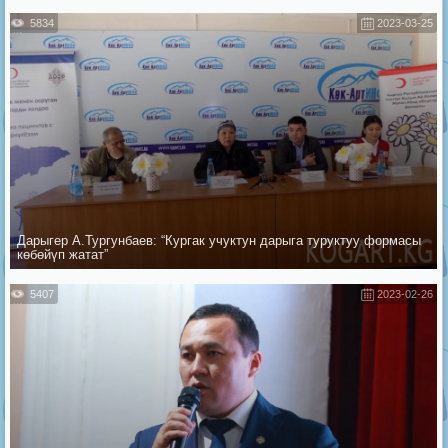
5834
2023-03-25
Дарыгер А.Тургунбаев: “Кургак учуктун дарыга туруктуу формасы
көбөйүп жатат”
5407
2023-02-26