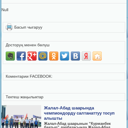
Null
Басып чыгаруу
Досторуң менен бөлүш
Коментарии FACEBOOK:
Тектеш жаңылыктар
Жалал-Абад шаарында
чемпиондорду салтанаттуу тосуп
алышты
Жалал-Абад шаарынын “Курманбек
баатыр” дарбазасында Жалал-Абад