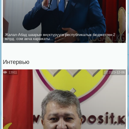
Жалал-Абад шаарын ѳнүктүрүүгѳ республикалык бюджеттен 2
млрд. сом акча каражаты...
Интервью
13911
2023-12-06