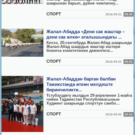
шаарынан барып, дүйнө чемпиону...
СПОРТ
2016-09-21
08:45
Жалал-Абадда «Дени сак жаштар –
дени сак өлкө» аталышындагы ...
Кечээ, 20-сентябрда Жалал-Абад шаарында
Жалал-Абад шаардык жаштар иштери
боюнча комитетинин демилгеси...
СПОРТ
2016-09-21
08:52
Жалал-Абаддан барган балбан
Тажикстанда өткөн мелдеште
биринчиликти...
Үстүбзүздөгү жылдын 29-апрелинен 1-майга
чейин Таджикстан Республикасынын
Худжент шаарында спорттун самбо...
СПОРТ
2016-05-02
23:16