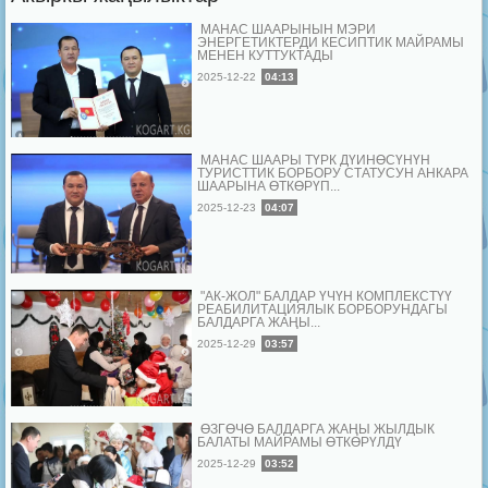
МАНАС ШААРЫНЫН МЭРИ
ЭНЕРГЕТИКТЕРДИ КЕСИПТИК МАЙРАМЫ
МЕНЕН КУТТУКТАДЫ
2025-12-22
04:13
МАНАС ШААРЫ ТҮРК ДҮЙНӨСҮНҮН
ТУРИСТТИК БОРБОРУ СТАТУСУН АНКАРА
ШААРЫНА ӨТКӨРҮП...
2025-12-23
04:07
"АК-ЖОЛ" БАЛДАР ҮЧҮН КОМПЛЕКСТҮҮ
РЕАБИЛИТАЦИЯЛЫК БОРБОРУНДАГЫ
БАЛДАРГА ЖАҢЫ...
2025-12-29
03:57
ӨЗГӨЧӨ БАЛДАРГА ЖАҢЫ ЖЫЛДЫК
БАЛАТЫ МАЙРАМЫ ӨТКӨРҮЛДҮ
2025-12-29
03:52