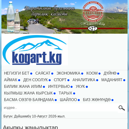
НЕГИЗГИ БЕТ
CАЯСАТ
ЭКОНОМИКА
КООМ
ДҮЙНӨ
АЙМАК
ДЕН СООЛУК
СПОРТ
АНАЛИТИКА
МАДАНИЯТ
БИЛИМ ЖАНА ИЛИМ
ИНТЕРВЬЮ
УКУК
КЫЛМЫШ ЖАНА КЫРСЫК
ТАРЫХ
БАСМА СӨЗГӨ БАЯНДАМА
ШАЙЛОО
БИЗ ЖӨНҮНДӨ
Бүгүн: Дүйшөмбү 10-Август 2026-жыл.
Акыркы жаңылыктар