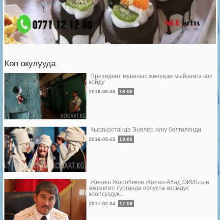
Көп окулууда
Президент мунапыс жөнүндө мыйзамга кол
койду
2016-08-08
16:06
Кыргызстанда Энелер күнү белгиленди
2016-05-15
19:00
Жеңиш Жоробеков Жалал-Абад ОИИБгын
жетектеп турганда облуста коомдук
коопсуздук...
2017-02-04
17:09