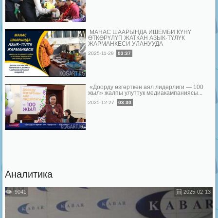
МАНАС ШААРЫНДА ИШЕМБИ КҮНҮ
ӨТКӨРҮЛҮП ЖАТКАН АЗЫК-ТҮЛҮК
ЖАРМАНКЕСИ УЛАНУУДА
2025-11-29
03:37
«Доорду өзгөрткөн аял лидерлиги — 100
жыл» жалпы улуттук медиакампаниясы...
2025-12-27
03:30
Аналитика
9041
2025-02-13