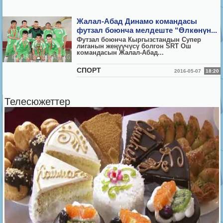
Жалал-Абад Динамо командасы
футзал боюнча мелдеште “Өлкөнүн...
Футзал боюнча Кыргызстандын Супер
лиганын жеңүүчүсү болгон SRT Ош
командасын Жалал-Абад...
СПОРТ
2016-05-07
18:20
Телесюжеттер