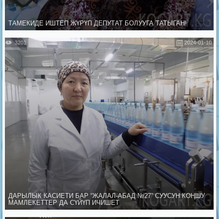
ТАМЕКИДЕ ИШТЕП ЖҮРҮП ДЕПУТАТ БОЛУУГА ТАТЫГАН!
3201
2024-01-10
ДАРЫЛЫК КАСИЕТИ БАР “ЖАЛАЛ-АБАД №27” СУУСУН КОҢШУ
МАМЛЕКЕТТЕР ДА СҮЙҮП ИЧИШЕТ