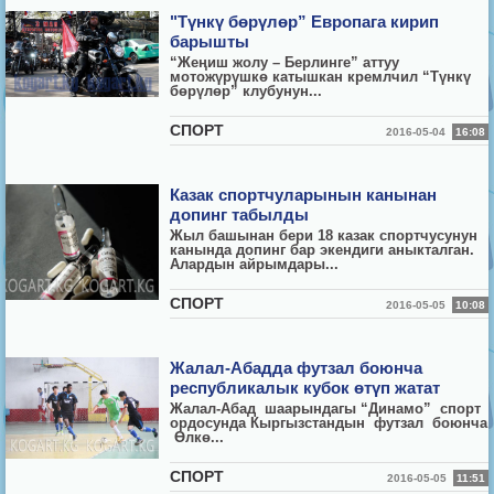
"Түнкү бөрүлөр” Европага кирип
барышты
“Жеңиш жолу – Берлинге” аттуу
мотожүрүшкө катышкан кремлчил “Түнкү
бөрүлөр” клубунун...
СПОРТ
2016-05-04
16:08
Казак спортчуларынын канынан
допинг табылды
Жыл башынан бери 18 казак спортчусунун
канында допинг бар экендиги аныкталган.
Алардын айрымдары...
СПОРТ
2016-05-05
10:08
Жалал-Абадда футзал боюнча
республикалык кубок өтүп жатат
Жалал-Абад шаарындагы “Динамо” спорт
ордосунда Кыргызстандын футзал боюнча
Өлкө...
СПОРТ
2016-05-05
11:51