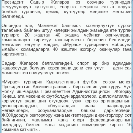
Президент Садыр Жапаров өз сөзүндө турнирдин
жеңүүчүлөрүн куттуктап, спортто жеңишти сатып алууга
болбой турганын, демек, күчтүүлөр жеңишке жетээрин
белгиледи.
Ошондой эле, Мамлекет башчысы коомчулуктун суроо-
талабына байланыштуу келерки жылдын жазында өтө турган
турнирге 20 жаштан 40 жашка чейинки оюнчуларды
командаларга киргизүү тапшырмасын бергенин белгиледи.
Белгилей кетүүчү жагдай, «Мурас» турниринин жобосуна
ылайык командаларга 40 жаштан жогорку оюнчулар гана
киргизилген.
Садыр Жапаров белгилегендей, спорт ар бир адамдын
жашоосунда болушу керек жана дени сак улут — дени сак
мамлекеттин өнүгүүсүнүн негизи.
«Мурас» турнирин Кыргызстандын футбол союзу менен
Президенттин Администрациясы биргелешип уюштурду. Бул
жолку иш-чарада Президенттин Администрациясы, Жогорку
Кеңеш, ата мекендик футболдун ардагерлери, дипломатиялык
корпустун жана дин өкүлдөрү, укук коргоо органдарынын,
диаспоралардын, облустардын жана шаарлардын
жетекчилери, ооруканалардын башкы дарыгерлери,
ЖОЖдордун ректорлору жана мектептердин директорлору, сот
бийлигинин, маалымат жана спорт федерацияларынын
өкүлдөрү, бизнес жана маданият ишмерлери кирген 16
команда катышты.