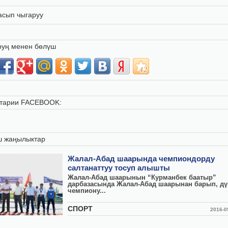
асып чыгаруу
руң менен бөлүш
тарии FACEBOOK:
ш жаңылыктар
Жалал-Абад шаарында чемпиондорду
салтанаттуу тосуп алышты
Жалал-Абад шаарынын “Курманбек баатыр”
дарбазасында Жалал-Абад шаарынан барып, д
чемпиону...
СПОРТ
2016-