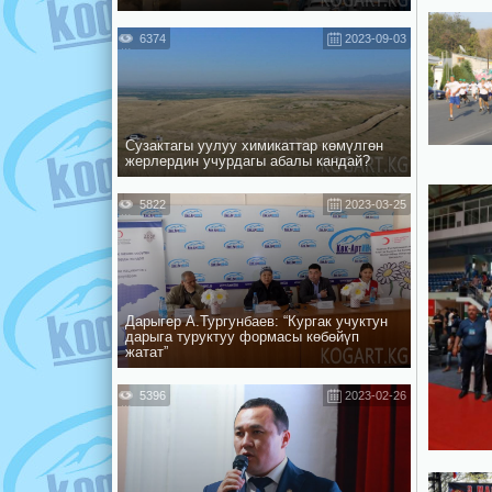
6374
2023-09-03
Сузактагы уулуу химикаттар көмүлгөн
жерлердин учурдагы абалы кандай?
5822
2023-03-25
Дарыгер А.Тургунбаев: “Кургак учуктун
дарыга туруктуу формасы көбөйүп
жатат”
5396
2023-02-26