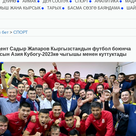
ДҮЙНӨ
АЙМАК
ДЕН СООЛУК
СПОРТ
АНАЛИТИКА
МАД
МЫШ ЖАНА КЫРСЫК
ТАРЫХ
БАСМА СӨЗГӨ БАЯНДАМА
ШАЙ
 бет
>
СПОРТ
ент Садыр Жапаров Кыргызстандын футбол боюнча
сын Азия Кубогу-2023кө чыгышы менен куттуктады