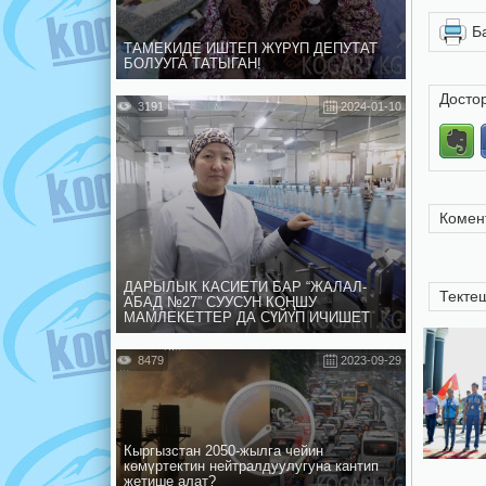
Б
ТАМЕКИДЕ ИШТЕП ЖҮРҮП ДЕПУТАТ
БОЛУУГА ТАТЫГАН!
Досто
3191
2024-01-10
Комен
ДАРЫЛЫК КАСИЕТИ БАР “ЖАЛАЛ-
Текте
АБАД №27” СУУСУН КОҢШУ
МАМЛЕКЕТТЕР ДА СҮЙҮП ИЧИШЕТ
8479
2023-09-29
Кыргызстан 2050-жылга чейин
көмүртектин нейтралдуулугуна кантип
жетише алат?