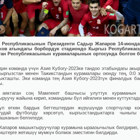
 Республикасынын Президенти Садыр Жапаров 14-июнда
ков атындагы борбордук стадиондо Кыргыз Республикас
тан Республикасынын курамаларынын ортосунда болгон б
дин команда үчүн Азия Кубогу-2023кө тандоо этабындагы акы
Кыргызстан менен Тажикстандын курамалары оюнду тең, 0:0 
кташты. Эки команда тең Азия Кубогу-2023түн финалдык б
ы.
 аяктаган соң Мамлекет башчысы улуттук кураманы
руучу жайына кирип, команданы бул ийгилиги менен куттуктад
уп өткөн бардык беттештердин жүрүшүндө спортчулар ко
уудай футболду көрсөтүп, кыргызстандыктарга чыныгы
ашканын белгиледи.
апаров машыктыруучулар курамына ыраазычылык билдирип,
иштерге жетишүү мүмкүн болмок эместигин билдирди.