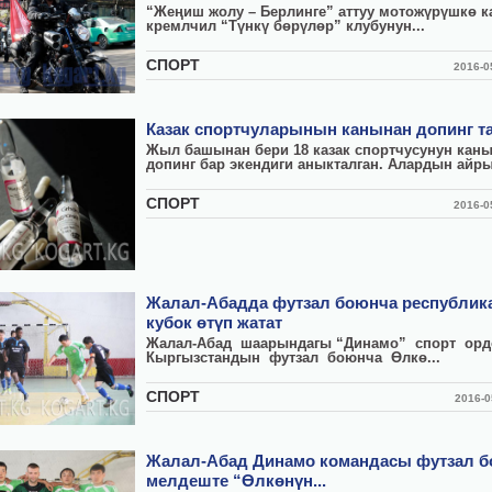
“Жеңиш жолу – Берлинге” аттуу мотожүрүшкө 
кремлчил “Түнкү бөрүлөр” клубунун...
СПОРТ
2016-
Казак спортчуларынын канынан допинг 
Жыл башынан бери 18 казак спортчусунун кан
допинг бар экендиги аныкталган. Алардын айр
СПОРТ
2016-
Жалал-Абадда футзал боюнча республи
кубок өтүп жатат
Жалал-Абад шаарындагы “Динамо” спорт орд
Кыргызстандын футзал боюнча Өлкө...
СПОРТ
2016-
Жалал-Абад Динамо командасы футзал 
мелдеште “Өлкөнүн...