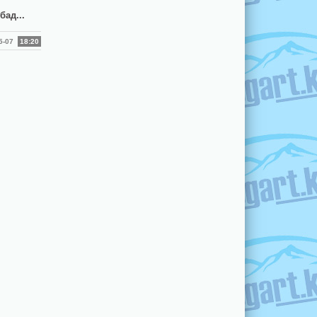
ад...
05-07
18:20