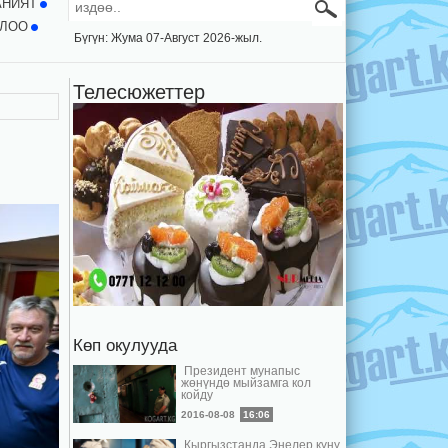
АНИЯТ
ЛОО
Бүгүн: Жума 07-Август 2026-жыл.
Телесюжеттер
Көп окулууда
Президент мунапыс
жөнүндө мыйзамга кол
койду
2016-08-08
16:06
Кыргызстанда Энелер күнү