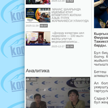
2025-12-29
03:52
МАНАС ШААРЫНДА
ИШЕМБИ КҮНҮ
ӨТКӨРҮЛҮП ЖАТКАН
АЗЫК-ТҮЛҮК
ЖАРМАНКЕСИ УЛАНУУДА
2025-11-29
03:37
«Доорду өзгөрткөн аял
Кыргыз
лидерлиги — 100 жыл»
Өмүрза
жалпы улуттук
Тажикс
медиакампаниясы...
барды.
2025-12-27
03:30
Бул биз
болчу. 
жыйынты
чыгышт
Аналитика
Беттеш
алмашты
8992
2025-02-13
Ал бол
укмушт
тартуул
Садыр Ж
бул жең