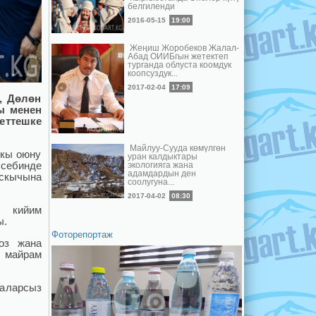
белгиленди
2016-05-15
19:00
Жеңиш Жоробеков Жалал-
Абад ОИИБгын жетектеп
турганда облуста коомдук
коопсуздук...
2017-02-04
17:09
, Дөлөн
ы менен
еттешке
Майлуу-Сууда көмүлгөн
ркы оюну
уран калдыктары
эсебинде
экологияга жана
адамдардын ден
аскычына
соолугуна...
2017-04-02
08:30
н кийим
ы.
Фоторепортаж
оз жана
 майрам
 аларсыз