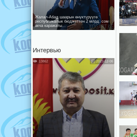
Жалал-Абад шаарын ѳнүктүрүүгѳ
республикалык бюджеттен 2 млрд. сом
акча каражаты...
Интервью
13862
2023-12-06