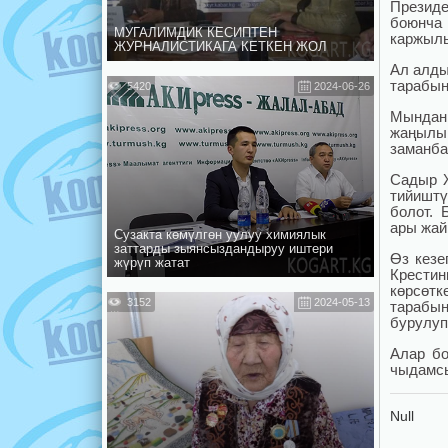
Презид
боюнча
МУГАЛИМДИК КЕСИПТЕН
каржылы
ЖУРНАЛИСТИКАГА КЕТКЕН ЖОЛ
Ал алды
тарабын
5420
2024-06-26
Мындан 
жаңылык
заманба
Садыр Ж
тийиштү
болот. 
ары жай
Сузакта көмүлгөн уулуу химиялык
заттарды зыянсыздандыруу иштери
Өз кезе
жүрүп жатат
Крести
көрсөтк
3152
2024-05-13
тарабын
бурулуп
Алар б
чыдамсы
Null