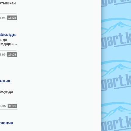
катышкан
05-04
16:08
табылды
ында
ымдары...
05-05
10:08
калык
осунда
05-05
11:51
боюнча