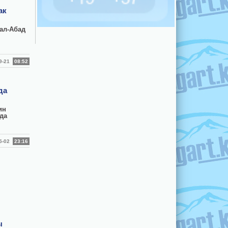
ак
ал-Абад
09-21
08:52
да
ин
да
05-02
23:16
ы