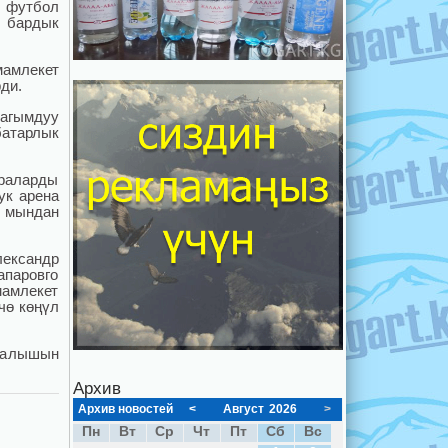
 футбол
 бардык
мамлекет
рди.
жагымдуу
батарлык
араларды
ук арена
н мындан
лександр
паровго
мамлекет
чө көңүл
талышын
Архив
Архив новостей
<
Август
2026
>
Пн
Вт
Ср
Чт
Пт
Сб
Вс