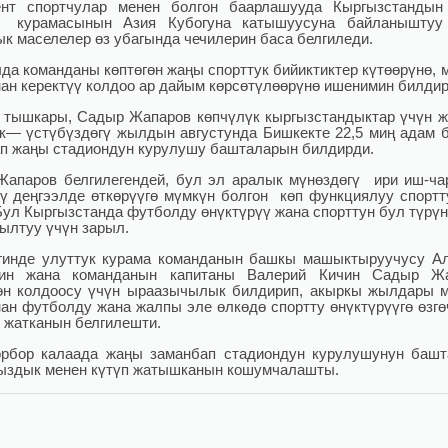
ент спортчулар менен болгон баарлашууда Кыргызстандын
 курамасынын Азия Кубогуна катышуусуна байланыштуу
к маселелер өз убагында чечилерин баса белгиледи.
да команданы көптөгөн жаңы спорттук бийиктиктер күтөөрүнө, 
ан керектүү колдоо ар дайым көрсөтүлөөрүнө ишенимин билди
тышкары, Садыр Жапаров көпчүлүк кыргызстандыктар үчүн 
— үстүбүздөгү жылдын августунда Бишкекте 22,5 миң адам 
п жаңы стадиондун курулушу башталарын билдирди.
апаров белгилегендей, бул эл аралык мүнөздөгү ири иш-ч
ү деңгээлде өткөрүүгө мүмкүн болгон көп функциялуу спортт
Бул Кыргызстанда футболду өнүктүрүү жана спорттун бул түрү
ылтуу үчүн зарыл.
гинде улуттук курама команданын башкы машыктыруучусу А
нин жана команданын капитаны Валерий Кичин Садыр Жа
өн колдоосу үчүн ыраазычылык билдирип, акыркы жылдары 
ан футболду жана жалпы эле өлкөдө спортту өнүктүрүүгө өзгө
 жатканын белгилешти.
орбор калаада жаңы заманбап стадиондун курулушунун баш
здык менен күтүп жатышканын кошумчалашты.