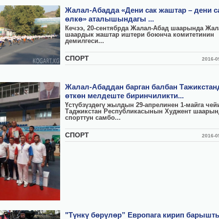
Жалал-Абадда «Дени сак жаштар – дени с
өлкө» аталышындагы ...
Кечээ, 20-сентябрда Жалал-Абад шаарында Жал
шаардык жаштар иштери боюнча комитетинин
демилгеси...
СПОРТ
2016-
Жалал-Абаддан барган балбан Тажикстан
өткөн мелдеште биринчиликти...
Үстүбзүздөгү жылдын 29-апрелинен 1-майга чей
Таджикстан Республикасынын Худжент шаарын
спорттун самбо...
СПОРТ
2016-
"Түнкү бөрүлөр” Европага кирип барышт