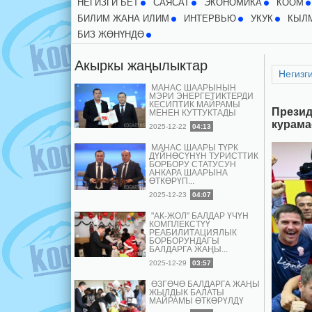
НЕГИЗГИ БЕТ
CАЯСАТ
ЭКОНОМИКА
КООМ
БИЛИМ ЖАНА ИЛИМ
ИНТЕРВЬЮ
УКУК
КЫЛ
БИЗ ЖӨНҮНДӨ
Акыркы жаңылыктар
Негизги
МАНАС ШААРЫНЫН
МЭРИ ЭНЕРГЕТИКТЕРДИ
КЕСИПТИК МАЙРАМЫ
Презид
МЕНЕН КУТТУКТАДЫ
курама
2025-12-22
04:13
МАНАС ШААРЫ ТҮРК
ДҮЙНӨСҮНҮН ТУРИСТТИК
БОРБОРУ СТАТУСУН
АНКАРА ШААРЫНА
ӨТКӨРҮП...
2025-12-23
04:07
"АК-ЖОЛ" БАЛДАР ҮЧҮН
КОМПЛЕКСТҮҮ
РЕАБИЛИТАЦИЯЛЫК
БОРБОРУНДАГЫ
БАЛДАРГА ЖАҢЫ...
2025-12-29
03:57
ӨЗГӨЧӨ БАЛДАРГА ЖАҢЫ
ЖЫЛДЫК БАЛАТЫ
МАЙРАМЫ ӨТКӨРҮЛДҮ