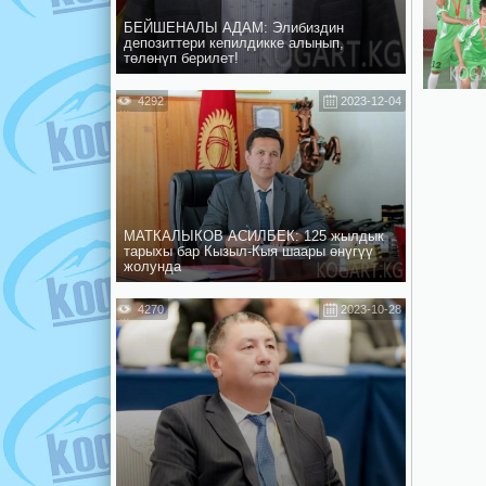
БЕЙШЕНАЛЫ АДАМ: Элибиздин
депозиттери кепилдикке алынып,
төлөнүп берилет!
4292
2023-12-04
МАТКАЛЫКОВ АСИЛБЕК: 125 жылдык
тарыхы бар Кызыл-Кыя шаары өнүгүү
жолунда
4270
2023-10-28