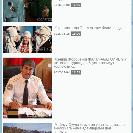
2016-08-08
16:06
Кыргызстанда Энелер күнү белгиленди
2016-05-15
19:00
Жеңиш Жоробеков Жалал-Абад ОИИБгын
жетектеп турганда облуста коомдук
коопсуздук...
2017-02-04
17:09
Майлуу-Сууда көмүлгөн уран калдыктары
экологияга жана адамдардын ден
соолугуна...