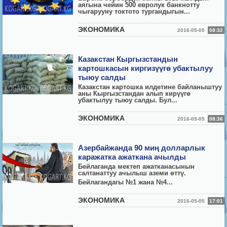
аягына чейин 500 евролук банкнотту
чыгарууну токтото тургандыгын...
ЭКОНОМИКА
2016-05-05
08:32
Казакстан Кыргызстандын
картошкасын киргизүүгө убактылуу
тыюу салды
Казакстан картошка илдетине байланыштуу
аны Кыргызстандан алып кирүүгө
убактылуу тыюу салды. Бул...
ЭКОНОМИКА
2016-05-05
08:36
Азербайжанда 90 миң долларлык
каражатка ажаткана ачылды
Бейлаганда мектеп ажатканасынын
салтанаттуу ачылыш аземи өттү.
Бейлагандагы №1 жана №4...
ЭКОНОМИКА
2016-05-05
17:01