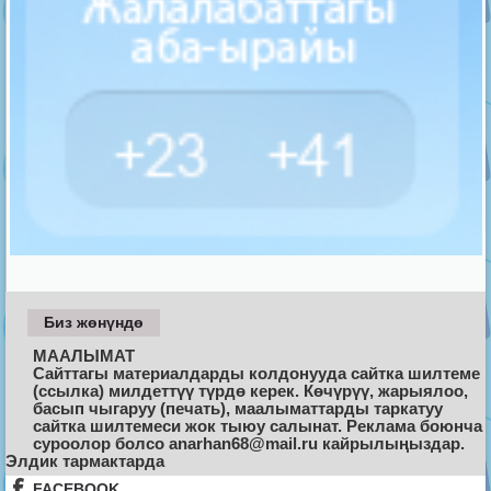
Биз жөнүндө
МААЛЫМАТ
Сайттагы материалдарды колдонууда сайтка шилтеме
(ссылка) милдеттүү түрдө керек. Көчүрүү, жарыялоо,
басып чыгаруу (печать), маалыматтарды таркатуу
сайтка шилтемеси жок тыюу салынат. Реклама боюнча
суроолор болсо anarhan68@mail.ru кайрылыңыздар.
Элдик тармактарда
FACEBOOK