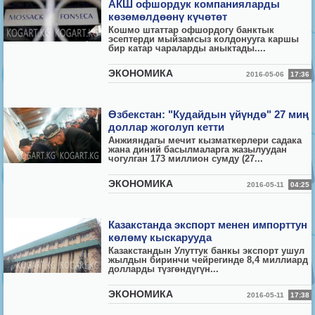
АКШ офшордук компанияларды
көзөмөлдөөнү күчөтөт
Кошмо штаттар офшордогу банктык
эсептерди мыйзамсыз колдонууга каршы
бир катар чараларды аныктады....
ЭКОНОМИКА
2016-05-06
17:36
Өзбекстан: "Кудайдын үйүндө" 27 миң
доллар жоголуп кетти
Анжияндагы мечит кызматкерлери садака
жана диний басылмаларга жазылуудан
чогулган 173 миллион сумду (27...
ЭКОНОМИКА
2016-05-11
04:25
Казакстанда экспорт менен импорттун
көлөмү кыскарууда
Казакстандын Улуттук банкы экспорт ушул
жылдын биринчи чейрегинде 8,4 миллиард
долларды түзгөндүгүн...
ЭКОНОМИКА
2016-05-11
17:38