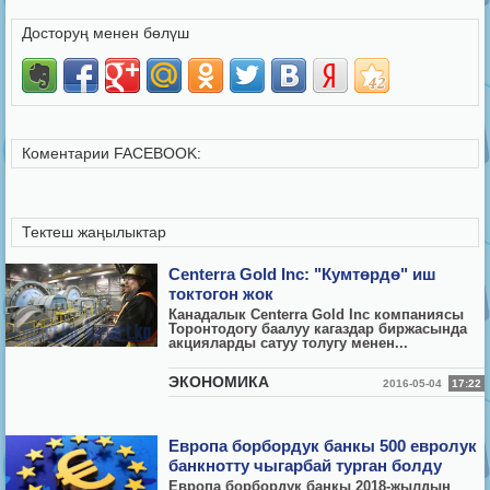
Досторуң менен бөлүш
Коментарии FACEBOOK:
Тектеш жаңылыктар
Centerra Gold Inc: "Кумтөрдө" иш
токтогон жок
Канадалык Centerra Gold Inc компаниясы
Торонтодогу баалуу кагаздар биржасында
акцияларды сатуу толугу менен...
ЭКОНОМИКА
2016-05-04
17:22
Европа борбордук банкы 500 евролук
банкнотту чыгарбай турган болду
Европа борбордук банкы 2018-жылдын