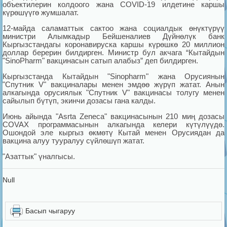
объектилерин колдоого жана COVID-19 илдетине каршы
күрөшүүгө жумшалат.
12-майда саламаттык сактоо жана социалдык өнүктүрүү
министри Алымкадыр Бейшеналиев Дүйнөлүк банк
Кыргызстандагы коронавируска каршы күрөшкө 20 миллион
доллар берерин билдирген. Министр бул акчага “Кытайдын
"SinoPharm" вакцинасын сатып алабыз” деп билдирген.
Кыргызстанда Кытайдын "Sinopharm" жана Орусиянын
"Спутник V" вакциналары менен эмдөө жүрүп жатат. Анын
алкагында орусиялык "Спутник V" вакцинасы толугу менен
сайылып бүтүп, экинчи дозасы гана калды.
Июнь айында "Asrta Zeneca" вакцинасынын 210 миң дозасы
COVAX программасынын алкагында келери күтүлүүдө.
Ошондой эле кыргыз өкмөтү Кытай менен Орусиядан да
вакцина алуу тууралуу сүйлөшүп жатат.
"Азаттык" үналгысы.
Null
Басып чыгаруу