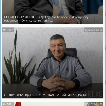
ПРОФЕССОР ЧОНТОЕВ ДОГДУРБЕК: Борбор Азияда суу
маселеси – бүгүнкү күнгө чейин...
7817
2022-12-26
ӨРҮШҮ ӨРКҮНДӨП БАРА ЖАТКАН “АБИЙ” ИШКАНАСЫ
5471
2022-12-07