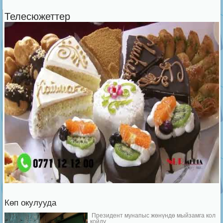
Телесюжеттер
Көп окулууда
Президент мунапыс жөнүндө мыйзамга кол
койду