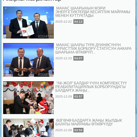
МАНАС ШААРЫНЫН МЭРИ
ЭНЕРГЕТИКТЕРДИ КЕСИПТИК МАЙРАМЫ
МЕНЕН КУТТУКТАДЫ
2025-12-22
04:13
МАНАС ШААРЫ ТҮРК ДҮЙНӨСҮНҮН
ТУРИСТТИК БОРБОРУ СТАТУСУН АНКАРА
ШААРЫНА ӨТКӨРҮП...
2025-12-23
04:07
"АК-ЖОЛ" БАЛДАР ҮЧҮН КОМПЛЕКСТҮҮ
РЕАБИЛИТАЦИЯЛЫК БОРБОРУНДАГЫ
БАЛДАРГА ЖАҢЫ...
2025-12-29
03:57
ӨЗГӨЧӨ БАЛДАРГА ЖАҢЫ ЖЫЛДЫК
БАЛАТЫ МАЙРАМЫ ӨТКӨРҮЛДҮ
2025-12-29
03:52