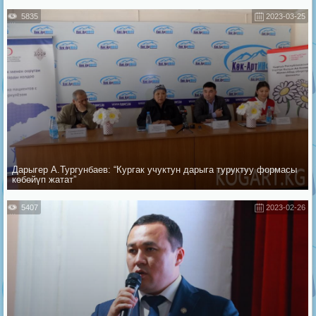
5835
2023-03-25
Дарыгер А.Тургунбаев: “Кургак учуктун дарыга туруктуу формасы
көбөйүп жатат”
5407
2023-02-26