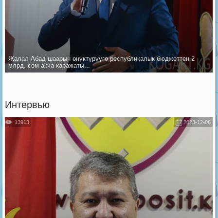
Жалал-Абад шаарын ѳнүктүрүүгѳ республикалык бюджеттен 2
млрд. сом акча каражаты...
Интервью
13913
2023-12-06