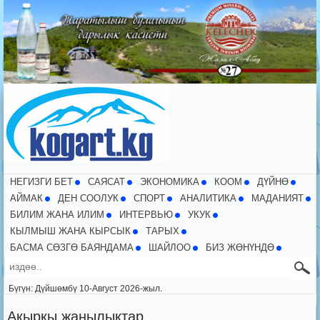
НЕГИЗГИ БЕТ
CАЯСАТ
ЭКОНОМИКА
КООМ
ДҮЙНӨ
АЙМАК
ДЕН СООЛУК
СПОРТ
АНАЛИТИКА
МАДАНИЯТ
БИЛИМ ЖАНА ИЛИМ
ИНТЕРВЬЮ
УКУК
КЫЛМЫШ ЖАНА КЫРСЫК
ТАРЫХ
БАСМА СӨЗГӨ БАЯНДАМА
ШАЙЛОО
БИЗ ЖӨНҮНДӨ
Бүгүн: Дүйшөмбү 10-Август 2026-жыл.
Акыркы жаңылыктар