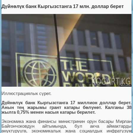
Дүйнөлүк банк Кыргызстанга 17 млн. доллар берет
Иллюстрациялык сүрөт.
Дүйнөлүк банк Кыргызстанга 17 миллион доллар берет.
Анын тең жарымы грант катары бөлүнөт. Калганы 38
жылга 0,75% менен насыя катары берилет.
Экономика жана финансы министринин орун басары Мирлан
Байгончоковдун айтымында, бул акча аймактарды
өнүктүрүүгө, экономикалык жана социалдык инфратүзүм