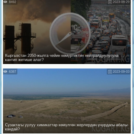
8492
2023-09-29
Кыргызстан 2050-жылга чейин көмүртектин нейтралдуулугуна
кантип жетише алат?
6387
2023-09-03
Сузактагы уулуу химикаттар көмүлгөн жерлердин учурдагы абалы
кандай?