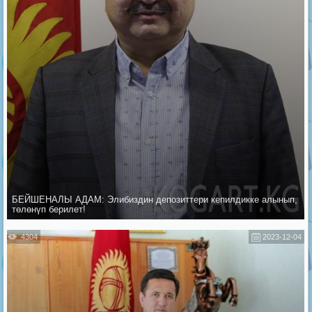
БЕЙШЕНАЛЫ АДАМ: Элибиздин депозиттери кепилдикке алынып,
төлөнүп берилет!
4304
2023-12-04