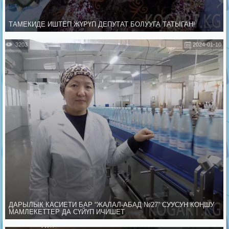
ТАМЕКИДЕ ИШТЕП ЖҮРҮП ДЕПУТАТ БОЛУУГА ТАТЫГАН!
3203
2024-01-10
ДАРЫЛЫК КАСИЕТИ БАР “ЖАЛАЛ-АБАД №27” СУУСУН КОҢШУ
МАМЛЕКЕТТЕР ДА СҮЙҮП ИЧИШЕТ