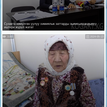
Сузакта көмүлгөн уулуу химиялык заттарды зыянсыздандыруу
иштери жүрүп жатат
3165
2024-05-13