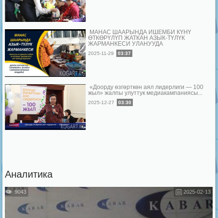
МАНАС ШААРЫНДА ИШЕМБИ КҮНҮ
ӨТКӨРҮЛҮП ЖАТКАН АЗЫК-ТҮЛҮК
ЖАРМАНКЕСИ УЛАНУУДА
2025-11-29
03:37
«Доорду өзгөрткөн аял лидерлиги — 100
жыл» жалпы улуттук медиакампаниясы...
2025-12-27
03:30
Аналитика
9043
2025-02-13