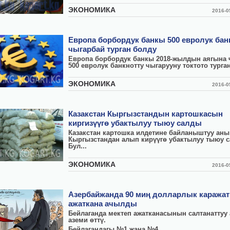
ЭКОНОМИКА
2016-
Европа борбордук банкы 500 евролук бан
чыгарбай турган болду
Европа борбордук банкы 2018-жылдын аягына 
500 евролук банкнотту чыгарууну токтото турга
ЭКОНОМИКА
2016-
Казакстан Кыргызстандын картошкасын
киргизүүгө убактылуу тыюу салды
Казакстан картошка илдетине байланыштуу аны
Кыргызстандан алып кирүүгө убактылуу тыюу 
Бул...
ЭКОНОМИКА
2016-
Азербайжанда 90 миң долларлык каражат
ажаткана ачылды
Бейлаганда мектеп ажатканасынын салтанатту
аземи өттү.
Бейлагандагы №1 жана №4...