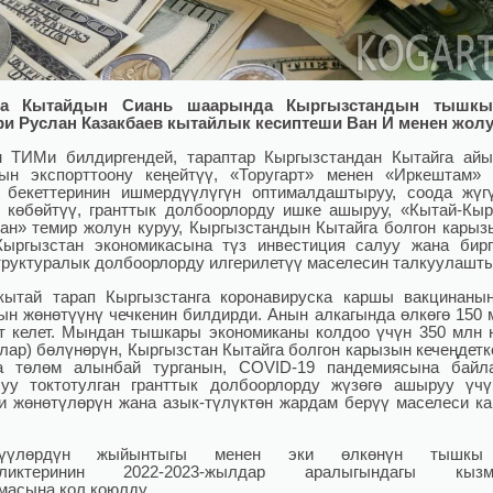
да Кытайдын Сиань шаарында Кыргызстандын тышк
и Руслан Казакбаев кытайлык кесиптеши Ван И менен жолу
 ТИМи билдиргендей, тараптар Кыргызстандан Кытайга ай
ын экспорттоону кеңейтүү, «Торугарт» менен «Иркештам»
 бекеттеринин ишмердүүлүгүн оптималдаштыруу, соода жүг
 көбөйтүү, гранттык долбоорлорду ишке ашыруу, «Кытай-Кыр
ан» темир жолун куруу, Кыргызстандын Кытайга болгон карыз
Кыргызстан экономикасына түз инвестиция салуу жана бир
руктуралык долбоорлорду илгерилетүү маселесин талкуулашты
ытай тарап Кыргызстанга коронавируска каршы вакцинаны
ын жөнөтүүнү чечкенин билдирди. Анын алкагында өлкөгө 150 
т келет. Мындан тышкары экономиканы колдоо үчүн 350 млн 
лар) бөлүнөрүн, Кыргызстан Кытайга болгон карызын кечеңдетк
а төлөм алынбай турганын, COVID-19 пандемиясына байл
уу токтотулган гранттык долбоорлорду жүзөгө ашыруу үч
и жөнөтүлөрүн жана азык-түлүктөн жардам берүү маселеси к
шүүлөрдүн жыйынтыгы менен эки өлкөнүн тышкы
рликтеринин 2022-2023-жылдар аралыгындагы кызм
масына кол коюлду.