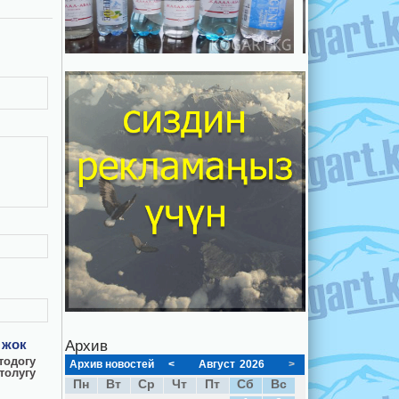
 жок
Архив
тодогу
Архив новостей
<
Август
2026
>
толугу
Пн
Вт
Ср
Чт
Пт
Сб
Вс