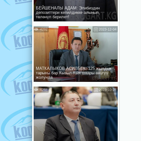
БЕЙШЕНАЛЫ АДАМ: Элибиздин
депозиттери кепилдикке алынып,
төлөнүп берилет!
4292
2023-12-04
МАТКАЛЫКОВ АСИЛБЕК: 125 жылдык
тарыхы бар Кызыл-Кыя шаары өнүгүү
жолунда
4268
2023-10-28