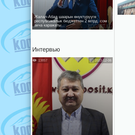
Жалал-Абад шаарын ѳнүктүрүүгѳ
республикалык бюджеттен 2 млрд. сом
акча каражаты...
Интервью
13857
2023-12-06