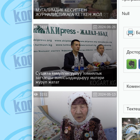
МУГАЛИМДИК КЕСИПТЕН
Null
ЖУРНАЛИСТИКАГА КЕТКЕН ЖОЛ
5419
2024-06-26
Б
Досто
Сузакта көмүлгөн уулуу химиялык
заттарды зыянсыздандыруу иштери
жүрүп жатат
Комен
3151
2024-05-13
Текте