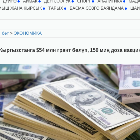
ДҮЙНӨ
АЙМАК
ДЕН СООЛУК
СПОРТ
АНАЛИТИКА
МАД
МЫШ ЖАНА КЫРСЫК
ТАРЫХ
БАСМА СӨЗГӨ БАЯНДАМА
ШАЙ
 бет
>
ЭКОНОМИКА
Кыргызстанга $54 млн грант бөлүп, 150 миң доза вакци