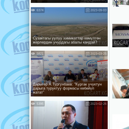
6374
2023-09-03
Сузактагы уулуу химикаттар көмүлгөн
жерлердин учурдагы абалы кандай?
5821
2023-03-25
Дарыгер А.Тургунбаев: “Кургак учуктун
дарыга туруктуу формасы көбөйүп
жатат”
5395
2023-02-26