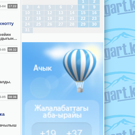
1
2
05-04
17:22
3
4
5
6
7
8
9
10
11
12
13
14
15
16
17
18
19
20
21
22
23
кнотту
24
25
26
27
28
29
30
31
чейин
ндыгын...
05-05
08:32
салды.
05-05
08:36
ка
у ачылыш