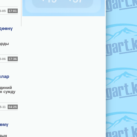
05-05
17:01
дөөнү
арды
05-06
17:36
ллар
 диний
н сумду
05-11
04:25
лөмү
лдын