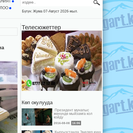
АНИЯТ
ЛОО
Бүгүн: Жума 07-Август 2026-жыл.
Телесюжеттер
на
Көп окулууда
Президент мунапыс
жөнүндө мыйзамга кол
койду
2016-08-08
16:06
Кыргызстанда Энелер күнү