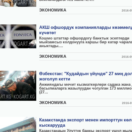
ЭКОНОМИКА
2016-
АКШ офшордук компанияларды көзөмөл
күчөтөт
Кошмо штаттар офшордогу банктык эсептерди
мыйзамсыз колдонууга каршы бир катар чарал
аныктады....
ЭКОНОМИКА
2016-
Өзбекстан: "Кудайдын үйүндө" 27 миң до
жоголуп кетти
Анжияндагы мечит кызматкерлери садака жана
басылмаларга жазылуудан чогулган 173 миллио
(27...
ЭКОНОМИКА
2016-
Казакстанда экспорт менен импорттун кө
кыскарууда
Казакстандын Улуттук банкы экспорт ушул жы