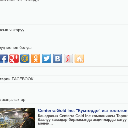
асып чыгаруу
руң менен бөлүш
тарии FACEBOOK:
ш жаңылыктар
Centerra Gold Inc: "Кумтөрдө" иш токтогон
Канадалык Centerra Gold Inc компаниясы Торон
баалуу кагаздар биржасында акцияларды сатуу 
менен...