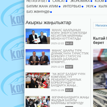
НЕГИЗГИ БЕТ
CАЯСАТ
ЭКОНОМИКА
КООМ
БИЛИМ ЖАНА ИЛИМ
ИНТЕРВЬЮ
УКУК
КЫЛ
БИЗ ЖӨНҮНДӨ
Акыркы жаңылыктар
Негизги
МАНАС ШААРЫНЫН
МЭРИ ЭНЕРГЕТИКТЕРДИ
КЕСИПТИК МАЙРАМЫ
Кытай 
МЕНЕН КУТТУКТАДЫ
берет
2025-12-22
04:13
МАНАС ШААРЫ ТҮРК
ДҮЙНӨСҮНҮН ТУРИСТТИК
БОРБОРУ СТАТУСУН
АНКАРА ШААРЫНА
ӨТКӨРҮП...
2025-12-23
04:07
"АК-ЖОЛ" БАЛДАР ҮЧҮН
КОМПЛЕКСТҮҮ
РЕАБИЛИТАЦИЯЛЫК
БОРБОРУНДАГЫ
БАЛДАРГА ЖАҢЫ...
2025-12-29
03:57
ӨЗГӨЧӨ БАЛДАРГА ЖАҢЫ
ЖЫЛДЫК БАЛАТЫ
МАЙРАМЫ ӨТКӨРҮЛДҮ