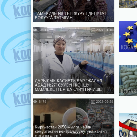
ТАМЕКИДЕ ИШТЕП ЖҮРҮП ДЕПУТАТ
БОЛУУГА ТАТЫГАН!
3191
2024-01-10
ДАРЫЛЫК КАСИЕТИ БАР “ЖАЛАЛ-
АБАД №27” СУУСУН КОҢШУ
МАМЛЕКЕТТЕР ДА СҮЙҮП ИЧИШЕТ
8479
2023-09-29
Кыргызстан 2050-жылга чейин
көмүртектин нейтралдуулугуна кантип
жетише алат?