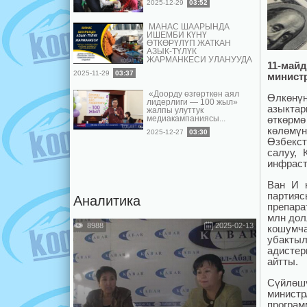
2025-12-29
03:52
МАНАС ШААРЫНДА
ИШЕМБИ КҮНҮ
ӨТКӨРҮЛҮП ЖАТКАН
АЗЫК-ТҮЛҮК
ЖАРМАНКЕСИ УЛАНУУДА
11-май
2025-11-29
03:37
министр
«Доорду өзгөрткөн аял
Өлкөнүн
лидерлиги — 100 жыл»
азыктар
жалпы улуттук
өткөрмө
медиакампаниясы...
көлөмүн
2025-12-27
03:30
Өзбекст
салуу, 
инфраст
Ван И к
партияс
Аналитика
препара
млн дол
8988
2025-02-13
кошумч
убактыл
адистер
айтты.
Сүйлө
минист
програм