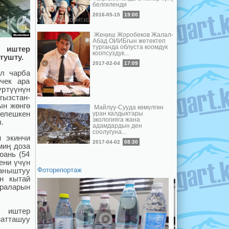
белгиленди
2016-05-15
19:00
Жеңиш Жоробеков Жалал-
Абад ОИИБгын жетектеп
турганда облуста коомдук
ы иштер
коопсуздук...
гушту.
2017-02-04
17:09
ыл чарба
 чек ара
үртүүнүн
гызстан-
ын жөнгө
Майлуу-Сууда көмүлгөн
гелешкен
уран калдыктары
экологияга жана
.
адамдардын ден
соолугуна...
н экинчи
2017-04-02
08:30
миң доза
юань (54
ени үчүн
аныштуу
Фоторепортаж
үн кытай
араларын
 иштер
атташуу