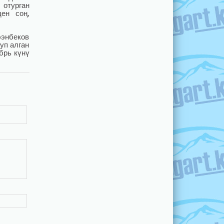
 отурган
ен соң,
ээнбеков
уп алган
брь күнү