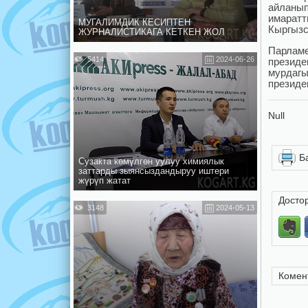
айланып
имарат
МУГАЛИМДИК КЕСИПТЕН
Кыргызс
ЖУРНАЛИСТИКАГА КЕТКЕН ЖОЛ
Парламе
5414
2024-06-26
президе
мурдагы
президе
Null
Б
Сузакта көмүлгөн уулуу химиялык
заттарды зыянсыздандыруу иштери
жүрүп жатат
Досто
3148
2024-05-13
Комен