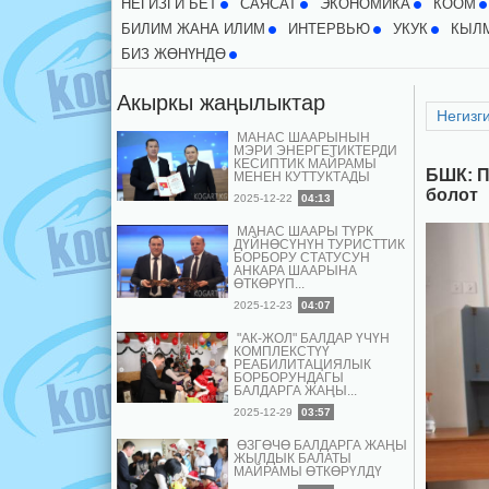
НЕГИЗГИ БЕТ
CАЯСАТ
ЭКОНОМИКА
КООМ
БИЛИМ ЖАНА ИЛИМ
ИНТЕРВЬЮ
УКУК
КЫЛ
БИЗ ЖӨНҮНДӨ
Акыркы жаңылыктар
Негизги
МАНАС ШААРЫНЫН
МЭРИ ЭНЕРГЕТИКТЕРДИ
КЕСИПТИК МАЙРАМЫ
БШК: П
МЕНЕН КУТТУКТАДЫ
болот
2025-12-22
04:13
МАНАС ШААРЫ ТҮРК
ДҮЙНӨСҮНҮН ТУРИСТТИК
БОРБОРУ СТАТУСУН
АНКАРА ШААРЫНА
ӨТКӨРҮП...
2025-12-23
04:07
"АК-ЖОЛ" БАЛДАР ҮЧҮН
КОМПЛЕКСТҮҮ
РЕАБИЛИТАЦИЯЛЫК
БОРБОРУНДАГЫ
БАЛДАРГА ЖАҢЫ...
2025-12-29
03:57
ӨЗГӨЧӨ БАЛДАРГА ЖАҢЫ
ЖЫЛДЫК БАЛАТЫ
МАЙРАМЫ ӨТКӨРҮЛДҮ