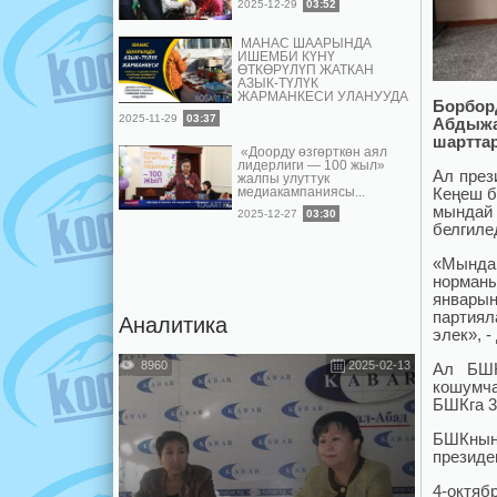
2025-12-29
03:52
МАНАС ШААРЫНДА
ИШЕМБИ КҮНҮ
ӨТКӨРҮЛҮП ЖАТКАН
АЗЫК-ТҮЛҮК
ЖАРМАНКЕСИ УЛАНУУДА
Борбор
2025-11-29
03:37
Абдыжа
шарттар
«Доорду өзгөрткөн аял
лидерлиги — 100 жыл»
Ал през
жалпы улуттук
Кеңеш б
медиакампаниясы...
мындай
2025-12-27
03:30
белгиле
«Мында
норманы
январын
партиял
Аналитика
элек», -
8960
2025-02-13
Ал БШК
кошумча
БШКга 3
БШКнын
президе
4-октяб