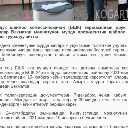
дук шайлоо комиссиясынын (БШК) төрагасынын орун
пар Бекматов мөөнөтүнөн мурда президенттик шайлоо 
ы тууралуу айтты.
идент мөөнөтүнөн мурда ыйгарым укуктарын токтоткон учурда
ир жума ичинде жаңы президенттик шайлоону белгилей турганы
 болбогонун, ошондуктан шайлоо автоматтык түрдө жарыял
ди.
н соң БШК эки күндүн ичинде так датаны аныкташы кер
н негизинде БШК 24-октябрда президенттик шайлоону 2021-жы
а белгиледи. 15-ноябрга чейин талапкерлер көрсөтүлөт, алард
ар менен жарандар көрсөтө алат. Азыркы учурга карата а
 деди Бекматов.
 талапкерлердин документтерин 7-декабрга чейин кабыл
лады. Мындан тышкары талапкерлер 30 миңден кем эмес кол
-декабрга чейин өткөрүп бериши керек.
 24-октябрдагы жыйынында Кыргызстанда мөөнөтүнө
нттик шайлоо 2021-жылдын 10-январына белгиленген.
рдагы шайлоонун жыйынтыгына нааразылык массалык башала