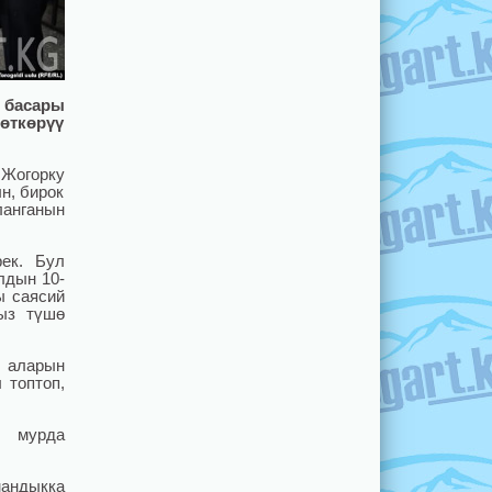
 басары
өткөрүү
 Жогорку
н, бирок
анганын
ек. Бул
лдын 10-
ы саясий
рыз түшө
 аларын
 топтоп,
н мурда
мандыкка