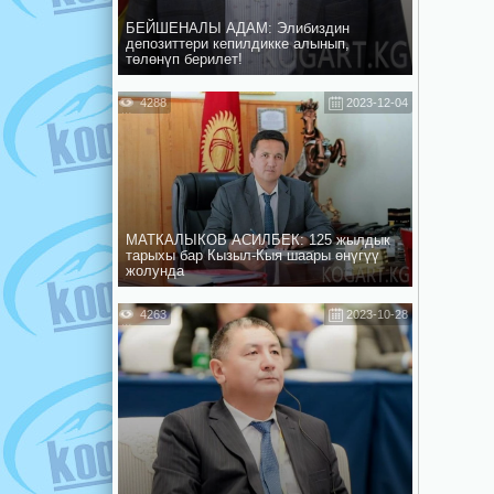
БЕЙШЕНАЛЫ АДАМ: Элибиздин
депозиттери кепилдикке алынып,
төлөнүп берилет!
4288
2023-12-04
МАТКАЛЫКОВ АСИЛБЕК: 125 жылдык
тарыхы бар Кызыл-Кыя шаары өнүгүү
жолунда
4263
2023-10-28