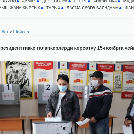
ДҮЙНӨ
АЙМАК
ДЕН СООЛУК
СПОРТ
АНАЛИТИКА
МАД
МЫШ ЖАНА КЫРСЫК
ТАРЫХ
БАСМА СӨЗГӨ БАЯНДАМА
ШАЙ
 бет
>
Шайлоо
резиденттикке талапкерлерди көрсөтүү 15-ноябрга чей