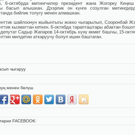
, 6-октябрда митингчилер президент жана Жогорку Кеңеш
ты басып алышкан. Дээрлик он күнгө созулган митингдерд
танда бийлик толугу менен алмашкан.
нттик шайлоонун жыйынтыгы жокко чыгарылып, Сооронбай Ж
нттик кызматтан кеткен. 6-октябда тарапташтары абактан бошот
депутат Садыр Жапаров 14-октябрь күнү өкмөт башчы, 15-октя
нттин милдетин аткаруучу болуп ишин баштаган.
асып чыгаруу
руң менен бөлүш
тарии FACEBOOK: