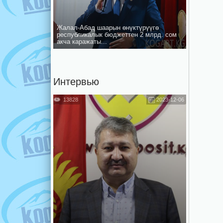
Жалал-Абад шаарын ѳнүктүрүүгѳ
республикалык бюджеттен 2 млрд. сом
акча каражаты...
Интервью
13828
2023-12-06