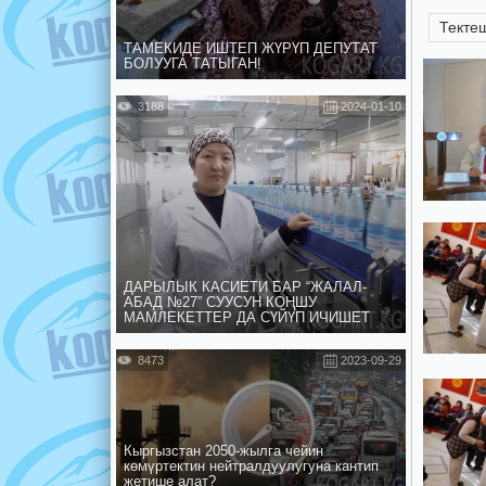
Текте
ТАМЕКИДЕ ИШТЕП ЖҮРҮП ДЕПУТАТ
БОЛУУГА ТАТЫГАН!
3188
2024-01-10
ДАРЫЛЫК КАСИЕТИ БАР “ЖАЛАЛ-
АБАД №27” СУУСУН КОҢШУ
МАМЛЕКЕТТЕР ДА СҮЙҮП ИЧИШЕТ
8473
2023-09-29
Кыргызстан 2050-жылга чейин
көмүртектин нейтралдуулугуна кантип
жетише алат?