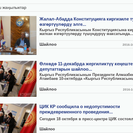
ш жаңылыктар
Жалал-Абадда Конституцияга киргизиле т
өзгөртүүлөрдү элге...
Кыргыз Республикасынын Конституциясына ки
жаткан өзгөртүүлөрдү түшүндүрүү максатында..
Шайлоо
2016-
Өлкөдө 11-декабрда жергиликтүү кеңешт
депутаттарын шайлоо...
Кыргыз Республикасынын Президенти Алмазбе
Атамбаев 10-октябрда «Кыргыз Республикасыны
Шайлоо
2016-
ЦИК КР сообщила о недопустимости
преждевременного проведения...
Сегодня 18 октября в пресс-центре ЦИК состоял
Шайлоо