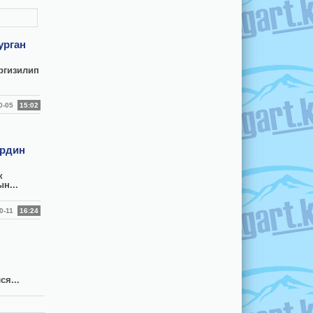
урган
ргизилип
.
10-05
15:02
ердин
к
н...
10-11
16:24
ся...