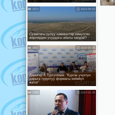
6371
2023-09-03
Сузактагы уулуу химикаттар көмүлгөн
жерлердин учурдагы абалы кандай?
5817
2023-03-25
Дарыгер А.Тургунбаев: “Кургак учуктун
дарыга туруктуу формасы көбөйүп
жатат”
5389
2023-02-26