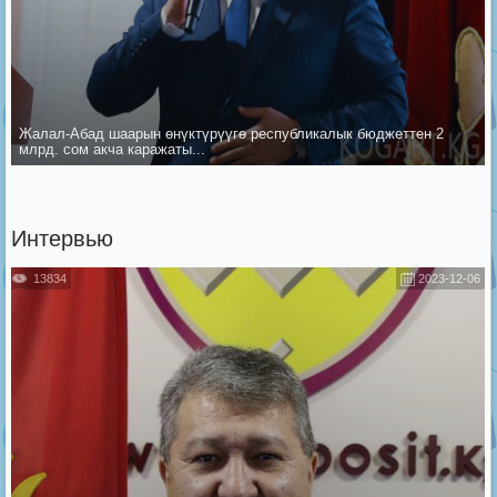
Жалал-Абад шаарын ѳнүктүрүүгѳ республикалык бюджеттен 2
млрд. сом акча каражаты...
Интервью
13834
2023-12-06