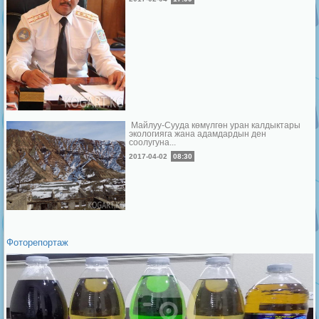
Майлуу-Сууда көмүлгөн уран калдыктары
экологияга жана адамдардын ден
соолугуна...
2017-04-02
08:30
Фоторепортаж