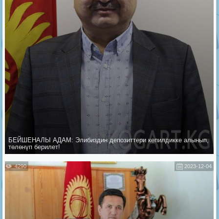
БЕЙШЕНАЛЫ АДАМ: Элибиздин депозиттери кепилдикке алынып,
төлөнүп берилет!
4290
2023-12-04