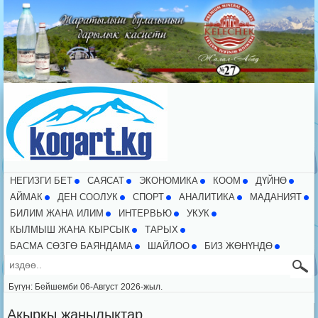
НЕГИЗГИ БЕТ
CАЯСАТ
ЭКОНОМИКА
КООМ
ДҮЙНӨ
АЙМАК
ДЕН СООЛУК
СПОРТ
АНАЛИТИКА
МАДАНИЯТ
БИЛИМ ЖАНА ИЛИМ
ИНТЕРВЬЮ
УКУК
КЫЛМЫШ ЖАНА КЫРСЫК
ТАРЫХ
БАСМА СӨЗГӨ БАЯНДАМА
ШАЙЛОО
БИЗ ЖӨНҮНДӨ
Бүгүн: Бейшемби 06-Август 2026-жыл.
Акыркы жаңылыктар