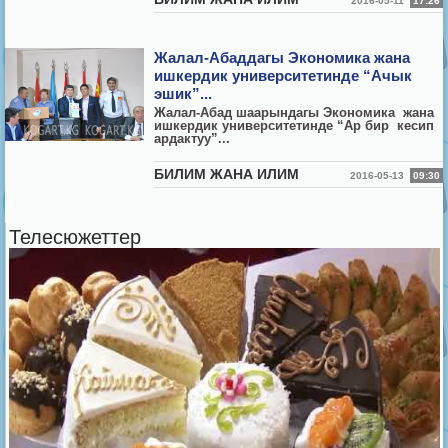
2016-05-11
17:26
Жалал-Абаддагы Экономика жана
ишкердик университетинде “Ачык
эшик”...
Жалал-Абад шаарындагы Экономика жана
ишкердик университетинде “Ар бир кесип
ардактуу”...
БИЛИМ ЖАНА ИЛИМ
2016-05-13
09:30
Телесюжеттер