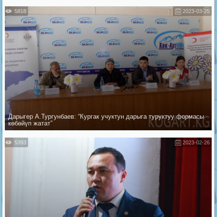
5818
2023-03-25
Дарыгер А.Тургунбаев: “Кургак учуктун дарыга туруктуу формасы
көбөйүп жатат”
5393
2023-02-26