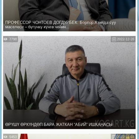
ПРОФЕССОР ЧОНТОЕВ ДОГДУРБЕК: Борбор Азияда суу
маселеси – бүгүнкү күнгө чейин...
7798
2022-12-26
ӨРҮШҮ ӨРКҮНДӨП БАРА ЖАТКАН “АБИЙ” ИШКАНАСЫ
5453
2022-12-07