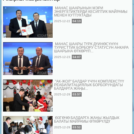
МАНАС ШААРЫНЫН МЭРИ
ЭНЕРГЕТИКТЕРДИ КЕСИПТИК МАЙРАМЫ
МЕНЕН КУТТУКТАДЫ
2025-12-22
04:13
МАНАС ШААРЫ ТҮРК ДҮЙНӨСҮНҮН
ТУРИСТТИК БОРБОРУ СТАТУСУН АНКАРА
ШААРЫНА ӨТКӨРҮП...
2025-12-23
04:07
"АК-ЖОЛ" БАЛДАР ҮЧҮН КОМПЛЕКСТҮҮ
РЕАБИЛИТАЦИЯЛЫК БОРБОРУНДАГЫ
БАЛДАРГА ЖАҢЫ...
2025-12-29
03:57
ӨЗГӨЧӨ БАЛДАРГА ЖАҢЫ ЖЫЛДЫК
БАЛАТЫ МАЙРАМЫ ӨТКӨРҮЛДҮ
2025-12-29
03:52