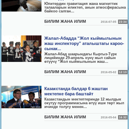
Юпитердин гравитация жана магниттик
талааларын иликтеп, анын атмосферасына
байкоо салган...
БИЛИМ ЖАНА ИЛИМ
2016-07-05
23:34
Жалал-Абадда “Жол кыймылынын
жаш инспектору” аталыштагы кароо-
сынак...
Жалал-Абад шаарындагы Кыргыз-Түрк
лицейинде 29-апрель күнү жыл сайын
өтүүчү “Жол кыймылынын жаш...
БИЛИМ ЖАНА ИЛИМ
2016-05-02
12:13
Казакстанда балдар 6 жаштан
мектепке бара баштайт
Казакстандын мектептеринде 12 жылдык
окутуу программасына өтүү иши төрт жыл
ичинде толугу менен...
БИЛИМ ЖАНА ИЛИМ
2016-05-04
16:32