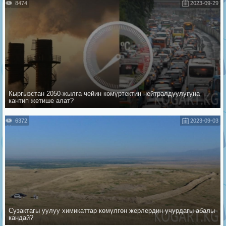
8474
2023-09-29
Кыргызстан 2050-жылга чейин көмүртектин нейтралдуулугуна
кантип жетише алат?
6372
2023-09-03
Сузактагы уулуу химикаттар көмүлгөн жерлердин учурдагы абалы
кандай?