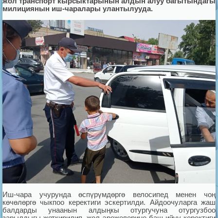
жол транспорт кырсыктарынын алдын алуу багытындагы
милициянын иш-чаралары улантылууда.
Иш-чара учурунда өспүрүмдөргө велосипед менен чоң
көчөлөргө чыкпоо керектиги эскертилди. Айдоочуларга жаш
балдарды унаанын алдыңкы отургучуна отургузбоо
зарылдыгы жеткирилип, жол эрежелерине баш ийүү керектиги