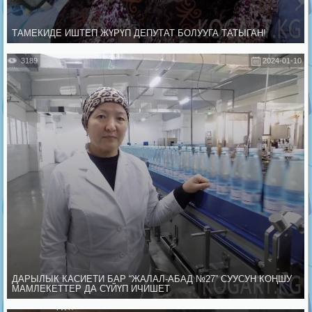
ТАМЕКИДЕ ИШТЕП ЖҮРҮП ДЕПУТАТ БОЛУУГА ТАТЫГАН!
3189
2024-01-10
ДАРЫЛЫК КАСИЕТИ БАР “ЖАЛАЛ-АБАД №27” СУУСУН КОҢШУ
МАМЛЕКЕТТЕР ДА СҮЙҮП ИЧИШЕТ