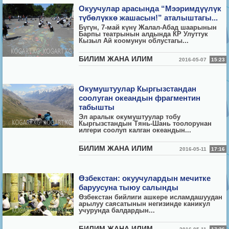
Окуучулар арасында “Мээримдүүлүк
түбөлүккө жашасын!” аталыштагы...
Бүгүн, 7-май күнү Жалал-Абад шаарынын
Барпы театрынын алдында КР Улуттук
Кызыл Ай коомунун облустагы...
БИЛИМ ЖАНА ИЛИМ
2016-05-07
15:23
Окумуштуулар Кыргызстандан
соолуган океандын фрагментин
табышты
Эл аралык окумуштуулар тобу
Кыргызстандын Тянь-Шань тоолорунан
илгери соолуп калган океандын...
БИЛИМ ЖАНА ИЛИМ
2016-05-11
17:16
Өзбекстан: окуучулардын мечитке
баруусуна тыюу салынды
Өзбекстан бийлиги ашкере исламдашуудан
арылуу саясатынын негизинде каникул
учурунда балдардын...
БИЛИМ ЖАНА ИЛИМ