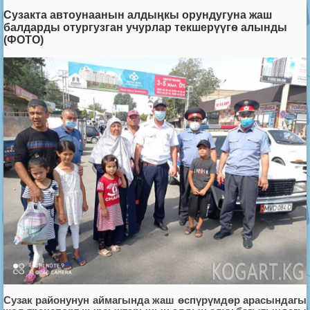
Сузакта автоунаанын алдыңкы орундугуна жаш
балдарды отургузган учурлар текшерүүгө алынды
(ФОТО)
Сузак районунун аймагында жаш өспүрүмдөр арасындагы