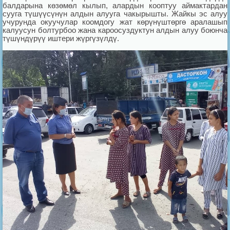
балдарына көзөмөл кылып, алардын кооптуу аймактардан
сууга түшүүсүнүн алдын алууга чакырышты. Жайкы эс алуу
учурунда окуучулар коомдогу жат көрүнүштөргө аралашып
калуусун болтурбоо жана кароосуздуктун алдын алуу боюнча
түшүндүрүү иштери жүргүзүлдү.