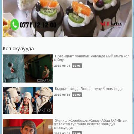
Көп окулууда
Президент мунапыс жөнүндө мыйзамга кол
койду
2016-08-08
16:06
Кыргызстанда Энелер күнү белгиленди
2016-05-15
19:00
Жеңиш Жоробеков Жалал-Абад ОИИБгын
жетектеп турганда облуста коомдук
коопсуздук...
2017-02-04
17:09