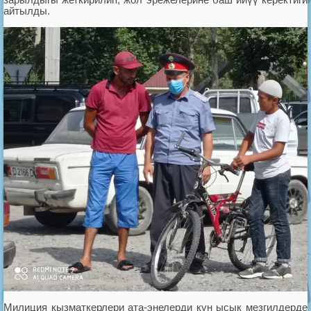
айтылды.
Милиция кызматкерлери ата-энелерди күн ысык мезгилдерде