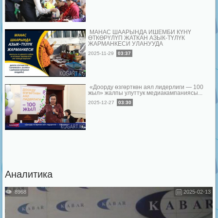
МАНАС ШААРЫНДА ИШЕМБИ КҮНҮ
ӨТКӨРҮЛҮП ЖАТКАН АЗЫК-ТҮЛҮК
ЖАРМАНКЕСИ УЛАНУУДА
2025-11-29
03:37
«Доорду өзгөрткөн аял лидерлиги — 100
жыл» жалпы улуттук медиакампаниясы...
2025-12-27
03:30
Аналитика
8968
2025-02-13