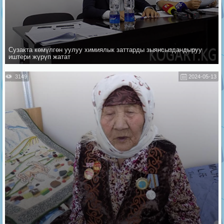
Сузакта көмүлгөн уулуу химиялык заттарды зыянсыздандыруу
иштери жүрүп жатат
3149
2024-05-13