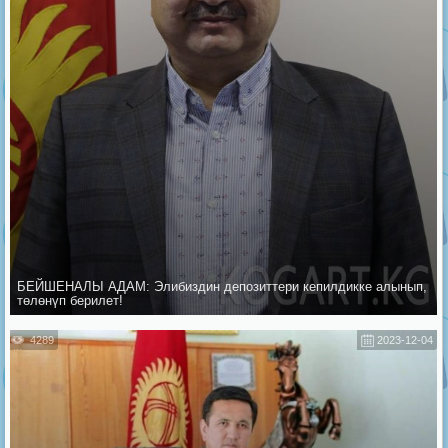
БЕЙШЕНАЛЫ АДАМ: Элибиздин депозиттери кепилдикке алынып,
төлөнүп берилет!
4289
2023-12-04