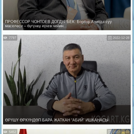
ПРОФЕССОР ЧОНТОЕВ ДОГДУРБЕК: Борбор Азияда суу
маселеси – бүгүнкү күнгө чейин...
7797
2022-12-26
ӨРҮШҮ ӨРКҮНДӨП БАРА ЖАТКАН “АБИЙ” ИШКАНАСЫ
5452
2022-12-07