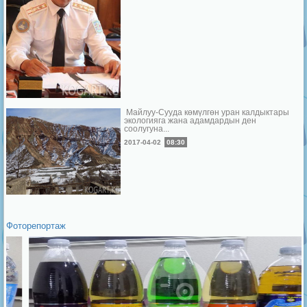
Майлуу-Сууда көмүлгөн уран калдыктары
экологияга жана адамдардын ден
соолугуна...
2017-04-02
08:30
Фоторепортаж