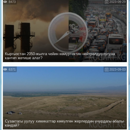
8473
2023-09-29
Кыргызстан 2050-жылга чейин көмүртектин нейтралдуулугуна
кантип жетише алат?
6371
2023-09-03
Сузактагы уулуу химикаттар көмүлгөн жерлердин учурдагы абалы
кандай?