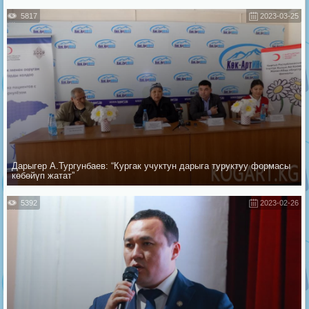
5817
2023-03-25
Дарыгер А.Тургунбаев: “Кургак учуктун дарыга туруктуу формасы
көбөйүп жатат”
5392
2023-02-26