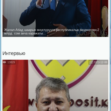
Жалал-Абад шаарын ѳнүктүрүүгѳ республикалык бюджеттен 2
млрд. сом акча каражаты...
Интервью
13829
2023-12-06