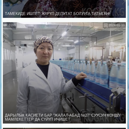
ТАМЕКИДЕ ИШТЕП ЖҮРҮП ДЕПУТАТ БОЛУУГА ТАТЫГАН!
3188
2024-01-10
ДАРЫЛЫК КАСИЕТИ БАР “ЖАЛАЛ-АБАД №27” СУУСУН КОҢШУ
МАМЛЕКЕТТЕР ДА СҮЙҮП ИЧИШЕТ