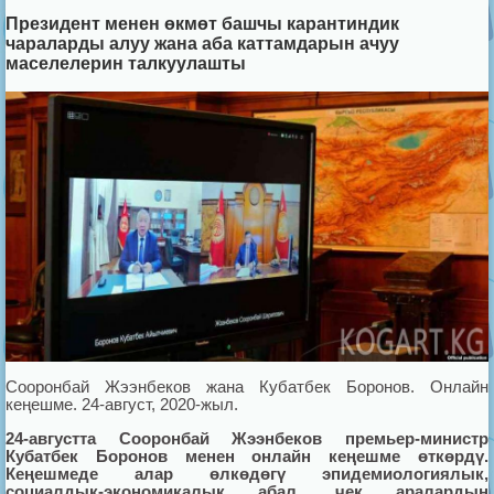
Президент менен өкмөт башчы карантиндик
чараларды алуу жана аба каттамдарын ачуу
маселелерин талкуулашты
Сооронбай Жээнбеков жана Кубатбек Боронов. Онлайн
кеңешме. 24-август, 2020-жыл.
24-августта Сооронбай Жээнбеков премьер-министр
Кубатбек Боронов менен онлайн кеңешме өткөрдү.
Кеңешмеде алар өлкөдөгү эпидемиологиялык,
социалдык-экономикалык абал, чек аралардын