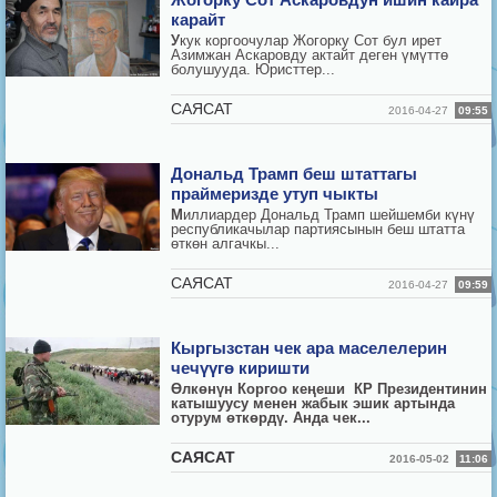
Жогорку Сот Аскаровдун ишин кайра
карайт
У
кук коргоочулар Жогорку Сот бул ирет
Азимжан Аскаровду актайт деген үмүттө
болушууда. Юристтер...
CАЯСАТ
2016-04-27
09:55
Дональд Трамп беш штаттагы
праймеризде утуп чыкты
М
иллиардер Дональд Трамп шейшемби күнү
республикачылар партиясынын беш штатта
өткөн алгачкы...
CАЯСАТ
2016-04-27
09:59
Кыргызстан чек ара маселелерин
чечүүгө киришти
Өлкөнүн Коргоо кеңеши КР Президентинин
катышуусу менен жабык эшик артында
отурум өткөрдү. Анда чек...
CАЯСАТ
2016-05-02
11:06