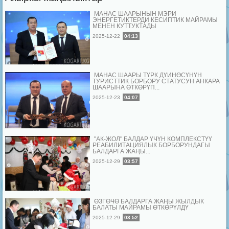
МАНАС ШААРЫНЫН МЭРИ
ЭНЕРГЕТИКТЕРДИ КЕСИПТИК МАЙРАМЫ
МЕНЕН КУТТУКТАДЫ
2025-12-22
04:13
МАНАС ШААРЫ ТҮРК ДҮЙНӨСҮНҮН
ТУРИСТТИК БОРБОРУ СТАТУСУН АНКАРА
ШААРЫНА ӨТКӨРҮП...
2025-12-23
04:07
"АК-ЖОЛ" БАЛДАР ҮЧҮН КОМПЛЕКСТҮҮ
РЕАБИЛИТАЦИЯЛЫК БОРБОРУНДАГЫ
БАЛДАРГА ЖАҢЫ...
2025-12-29
03:57
ӨЗГӨЧӨ БАЛДАРГА ЖАҢЫ ЖЫЛДЫК
БАЛАТЫ МАЙРАМЫ ӨТКӨРҮЛДҮ
2025-12-29
03:52