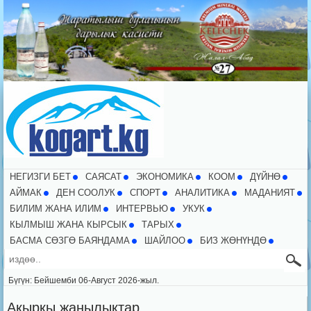
НЕГИЗГИ БЕТ
CАЯСАТ
ЭКОНОМИКА
КООМ
ДҮЙНӨ
АЙМАК
ДЕН СООЛУК
СПОРТ
АНАЛИТИКА
МАДАНИЯТ
БИЛИМ ЖАНА ИЛИМ
ИНТЕРВЬЮ
УКУК
КЫЛМЫШ ЖАНА КЫРСЫК
ТАРЫХ
БАСМА СӨЗГӨ БАЯНДАМА
ШАЙЛОО
БИЗ ЖӨНҮНДӨ
Бүгүн: Бейшемби 06-Август 2026-жыл.
Акыркы жаңылыктар