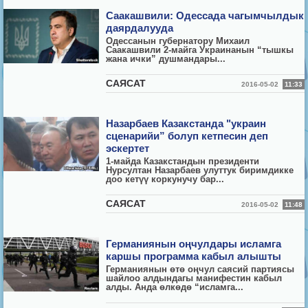
Саакашвили: Одессада чагымчылдык
даярдалууда
Одессанын губернатору Михаил
Саакашвили 2-майга Украинанын “тышкы
жана ички” душмандары...
CАЯСАТ
2016-05-02
11:33
Назарбаев Казакстанда "украин
сценарийи” болуп кетпесин деп
эскертет
1-майда Казакстандын президенти
Нурсултан Назарбаев улуттук биримдикке
доо кетүү коркунучу бар...
CАЯСАТ
2016-05-02
11:48
Германиянын оңчулдары исламга
каршы программа кабыл алышты
Германиянын өтө оңчул саясий партиясы
шайлоо алдындагы манифестин кабыл
алды. Анда өлкөдө “исламга...