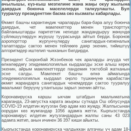
ачылышы, күз-кыш мезгилине жана жаңы окуу жылына
даярдык боюнча маселелерди талкуулашты. Бул
тууралуу президенттин басма сөз кызматы кабарлады.
Өкмөт башчы карантиндик чараларды бара-бара алуу боюнча
даярдык, чет мамлекеттер менен транспорттук
байланыштарды паритеттик негизде жандандыруу жөнүндө
сүйлөшүүлөрдүн жүрүшү туурасында айтып берди. Боронов
аэропорттор жүргүнчүлөрдү санитардык-гигиеналык
талаптарды сактоо менен тейлөөгө даяр экенин, тийиштүү
алгоритмдер иштелип чыкканын билдирди.
Президент Сооронбай Жээнбеков чек араларды ачууда чет
өлкөлөрдөгү эпидемиологиялык кырдаалды эске алыш керек
экенин, айрым мамлекеттерде пандемия токтобой жатканын
эске салды. Мамлекет башчы өлкө аймагында
эпидемиологиялык кырдаал оңоло түшкөнүнө карабастан
өкмөт жарандарга санитардык ченемдерди сактоо тууралуу
маалымат берүүнү улантышы зарыл экенин айтты.
Коронавируска каршы ыкчам штабдын маалыматына
караганда, 23-августка карата акыркы суткада Ош облусунда
COVID-19 илдетин жугузган бир адам көз жумду. Жалпысынан
оорудан көз жумгандар 1056 адамга жетти. Кыргызстанда
коронавирус илдетин жугузгандардын жалпы саны 43 023
адамга жетип, анын ичинен 36 397 киши айыкты.
Кыргызстанда коронавируска чалдыккан алгачкы үч адам 18-