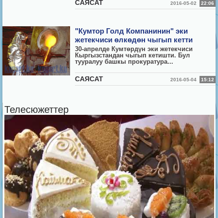
CАЯСАТ
2016-05-02
22:06
"Кумтор Голд Компанинин" эки
жетекчиси өлкөдөн чыгып кетти
30-апрелде Кумтөрдүн эки жетекчиси
Кыргызстандан чыгып кетишти. Бул
тууралуу башкы прокуратура...
CАЯСАТ
2016-05-04
15:12
Телесюжеттер