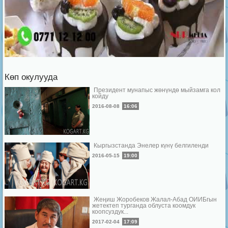
Көп окулууда
Президент мунапыс жөнүндө мыйзамга кол
койду
2016-08-08
16:06
Кыргызстанда Энелер күнү белгиленди
2016-05-15
19:00
Жеңиш Жоробеков Жалал-Абад ОИИБгын
жетектеп турганда облуста коомдук
коопсуздук...
2017-02-04
17:09