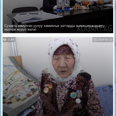
Сузакта көмүлгөн уулуу химиялык заттарды зыянсыздандыруу
иштери жүрүп жатат
3148
2024-05-13