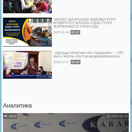
МАНАС ШААРЫНДА ИШЕМБИ КҮНҮ
ӨТКӨРҮЛҮП ЖАТКАН АЗЫК-ТҮЛҮК
ЖАРМАНКЕСИ УЛАНУУДА
2025-11-29
03:37
«Доорду өзгөрткөн аял лидерлиги — 100
жыл» жалпы улуттук медиакампаниясы...
2025-12-27
03:30
Аналитика
8963
2025-02-13