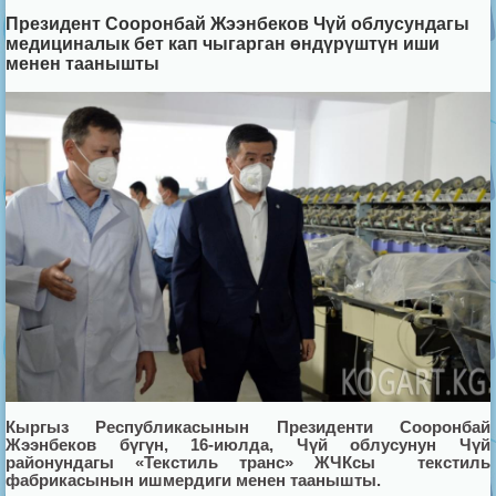
Президент Сооронбай Жээнбеков Чүй облусундагы
медициналык бет кап чыгарган өндүрүштүн иши
менен таанышты
Кыргыз Республикасынын Президенти Сооронбай
Жээнбеков бүгүн, 16-июлда, Чүй облусунун Чүй
районундагы «Текстиль транс» ЖЧКсы текстиль
фабрикасынын ишмердиги менен таанышты.