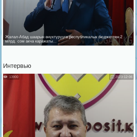
Жалал-Абад шаарын ѳнүктүрүүгѳ республикалык бюджеттен 2
млрд. сом акча каражаты...
Интервью
13900
2023-12-06