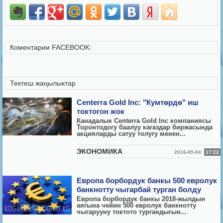
Коментарии FACEBOOK:
Тектеш жаңылыктар
Centerra Gold Inc: "Кумтөрдө" иш
токтогон жок
Канадалык Centerra Gold Inc компаниясы
Торонтодогу баалуу кагаздар биржасында
акцияларды сатуу толугу менен...
ЭКОНОМИКА
2016-05-04
17:22
Европа борбордук банкы 500 евролук
банкнотту чыгарбай турган болду
Европа борбордук банкы 2018-жылдын
аягына чейин 500 евролук банкнотту
чыгарууну токтото тургандыгын...