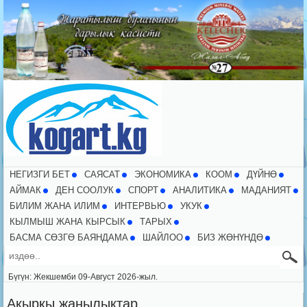
НЕГИЗГИ БЕТ
CАЯСАТ
ЭКОНОМИКА
КООМ
ДҮЙНӨ
АЙМАК
ДЕН СООЛУК
СПОРТ
АНАЛИТИКА
МАДАНИЯТ
БИЛИМ ЖАНА ИЛИМ
ИНТЕРВЬЮ
УКУК
КЫЛМЫШ ЖАНА КЫРСЫК
ТАРЫХ
БАСМА СӨЗГӨ БАЯНДАМА
ШАЙЛОО
БИЗ ЖӨНҮНДӨ
Бүгүн: Жекшемби 09-Август 2026-жыл.
Акыркы жаңылыктар