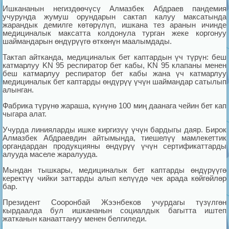
Ишкананын негиздөөчүсү Алмазбек Абдраев пандемия
учурунда жумуш орундарын сактап калуу максатында
жарандык демилге көтөрүлүп, ишкана тез аранын ичинде
медициналык максатта колдонула турган жеке коргонуу
шаймандарын өндүрүүгө өткөнүн маалымдады.
Тактап айтканда, медициналык бет каптардын үч түрүн: беш
катмарлуу KN 95 респиратор бет кабы, KN 95 клапаны менен
беш катмарлуу респиратор бет кабы жана үч катмарлуу
медициналык бет каптарды өндүрүү үчүн шаймандар сатылып
алынган.
Фабрика түрүнө жараша, күнүнө 100 миң даанага чейин бет кап
чыгара алат.
Учурда линияларды ишке киргизүү үчүн бардыгы даяр. Бирок
Алмазбек Абдраевдин айтымында, тиешелүү мамлекеттик
органдардан продукцияны өндүрүү үчүн сертификаттарды
алууда маселе жаралууда.
Мындан тышкары, медициналык бет каптарды өндүрүүгө
керектүү чийки заттарды алып келүүдө чек арада көйгөйлөр
бар.
Президент Сооронбай Жээнбеков учурдагы түзүлгөн
кырдаалда бул ишкананын социалдык багытта иштеп
жатканын канааттануу менен белгиледи.