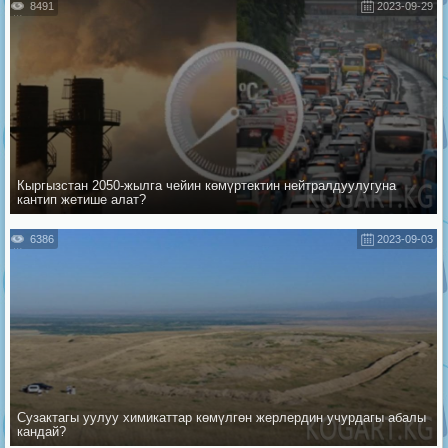
8491
2023-09-29
Кыргызстан 2050-жылга чейин көмүртектин нейтралдуулугуна
кантип жетише алат?
6386
2023-09-03
Сузактагы уулуу химикаттар көмүлгөн жерлердин учурдагы абалы
кандай?