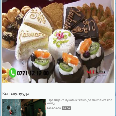
Көп окулууда
Президент мунапыс жөнүндө мыйзамга кол
койду
2016-08-08
16:06