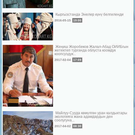
Кыргызстанда Энелер күнү белгиленди
2016-05-15
19:00
Жеңиш Жоробеков Жалал-Абад ОИИБгын
жетектеп турганда облуста коомдук
коопсуздук...
2017-02-04
17:09
Майлуу-Сууда көмүлгөн уран калдыктары
экологияга жана адамдардын ден
соолугуна...
2017-04-02
08:30