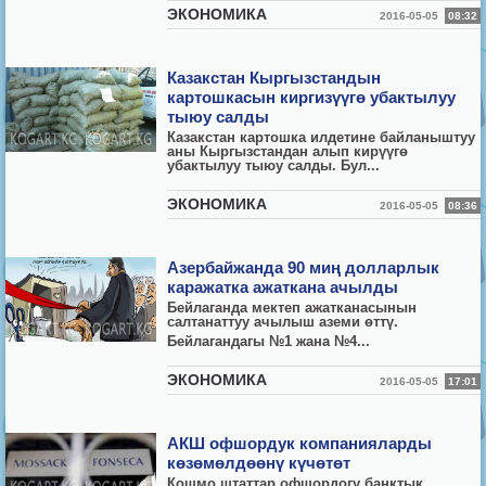
ЭКОНОМИКА
2016-05-05
08:32
Казакстан Кыргызстандын
картошкасын киргизүүгө убактылуу
тыюу салды
Казакстан картошка илдетине байланыштуу
аны Кыргызстандан алып кирүүгө
убактылуу тыюу салды. Бул...
ЭКОНОМИКА
2016-05-05
08:36
Азербайжанда 90 миң долларлык
каражатка ажаткана ачылды
Бейлаганда мектеп ажатканасынын
салтанаттуу ачылыш аземи өттү.
Бейлагандагы №1 жана №4...
ЭКОНОМИКА
2016-05-05
17:01
АКШ офшордук компанияларды
көзөмөлдөөнү күчөтөт
Кошмо штаттар офшордогу банктык