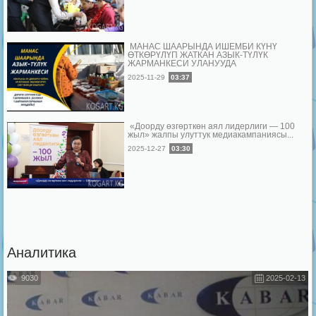
МАНАС ШААРЫНДА ИШЕМБИ КҮНҮ
ӨТКӨРҮЛҮП ЖАТКАН АЗЫК-ТҮЛҮК
ЖАРМАНКЕСИ УЛАНУУДА
2025-11-29
03:37
«Доорду өзгөрткөн аял лидерлиги — 100
жыл» жалпы улуттук медиакампаниясы...
2025-12-27
03:30
Аналитика
9030
2025-02-13