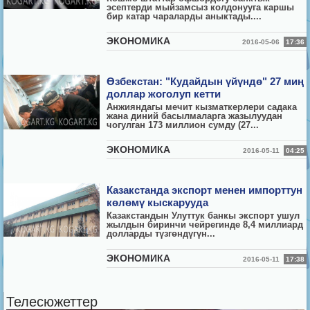
эсептерди мыйзамсыз колдонууга каршы
бир катар чараларды аныктады....
ЭКОНОМИКА
2016-05-06
17:36
Өзбекстан: "Кудайдын үйүндө" 27 миң
доллар жоголуп кетти
Анжияндагы мечит кызматкерлери садака
жана диний басылмаларга жазылуудан
чогулган 173 миллион сумду (27...
ЭКОНОМИКА
2016-05-11
04:25
Казакстанда экспорт менен импорттун
көлөмү кыскарууда
Казакстандын Улуттук банкы экспорт ушул
жылдын биринчи чейрегинде 8,4 миллиард
долларды түзгөндүгүн...
ЭКОНОМИКА
2016-05-11
17:38
Телесюжеттер