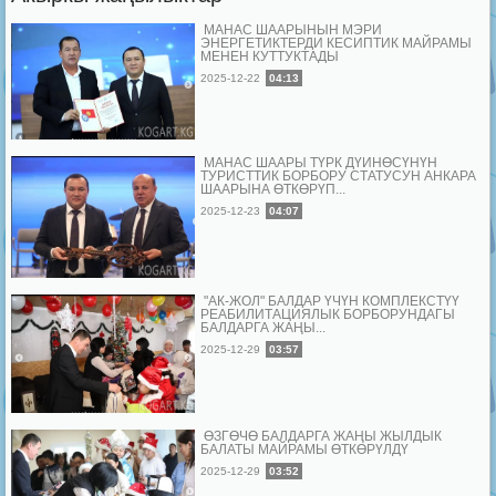
МАНАС ШААРЫНЫН МЭРИ
ЭНЕРГЕТИКТЕРДИ КЕСИПТИК МАЙРАМЫ
МЕНЕН КУТТУКТАДЫ
2025-12-22
04:13
МАНАС ШААРЫ ТҮРК ДҮЙНӨСҮНҮН
ТУРИСТТИК БОРБОРУ СТАТУСУН АНКАРА
ШААРЫНА ӨТКӨРҮП...
2025-12-23
04:07
"АК-ЖОЛ" БАЛДАР ҮЧҮН КОМПЛЕКСТҮҮ
РЕАБИЛИТАЦИЯЛЫК БОРБОРУНДАГЫ
БАЛДАРГА ЖАҢЫ...
2025-12-29
03:57
ӨЗГӨЧӨ БАЛДАРГА ЖАҢЫ ЖЫЛДЫК
БАЛАТЫ МАЙРАМЫ ӨТКӨРҮЛДҮ
2025-12-29
03:52