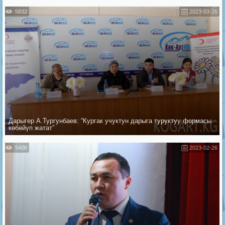
5832
2023-03-25
Дарыгер А.Тургунбаев: “Кургак учуктун дарыга туруктуу формасы
көбөйүп жатат”
5406
2023-02-26