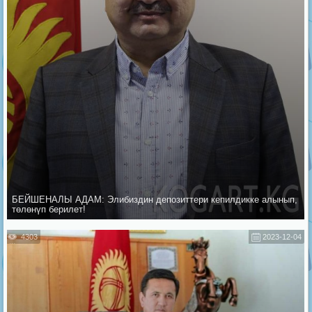
БЕЙШЕНАЛЫ АДАМ: Элибиздин депозиттери кепилдикке алынып,
төлөнүп берилет!
4303
2023-12-04