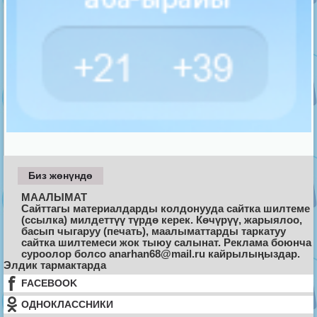
Биз жөнүндө
МААЛЫМАТ
Сайттагы материалдарды колдонууда сайтка шилтеме
(ссылка) милдеттүү түрдө керек. Көчүрүү, жарыялоо,
басып чыгаруу (печать), маалыматтарды таркатуу
сайтка шилтемеси жок тыюу салынат. Реклама боюнча
суроолор болсо anarhan68@mail.ru кайрылыңыздар.
Элдик тармактарда
FACEBOOK
ОДНОКЛАССНИКИ