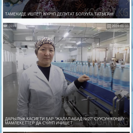
ТАМЕКИДЕ ИШТЕП ЖҮРҮП ДЕПУТАТ БОЛУУГА ТАТЫГАН!
3199
2024-01-10
ДАРЫЛЫК КАСИЕТИ БАР “ЖАЛАЛ-АБАД №27” СУУСУН КОҢШУ
МАМЛЕКЕТТЕР ДА СҮЙҮП ИЧИШЕТ