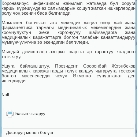
Коронавирус инфекциясы жайылып жатканда бул ооруга
каршы күрөшүүдө өз салымдарын кошуп жаткан ишкерлердин
ролу чоң экенин баса белгиледи.
Мамлекет башчысы ата мекендик жеңил өнөр жай жана
фармацевтика тармагы медициналык мекемелердин жана
коомчулуктун жеке коргонуучу шаймандарга жана
медициналык каражаттарга болгон талабын канааттандыруу
мүмкүнчүлүгүнө ээ экендигин белгиледи.
Мындай демилгелер азыркы шартта ар тараптуу колдоого
татыктуу.
Ушуга байланыштуу, Президент Сооронбай Жээнбеков
медициналык каражаттарды толук кандуу чыгарууга тоскоол
болгон маселелерди чечүү Өкмөткө сунушталат деп
ишендирди.
Null
Басып чыгаруу
Досторуң менен бөлүш