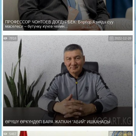
ПРОФЕССОР ЧОНТОЕВ ДОГДУРБЕК: Борбор Азияда суу
маселеси – бүгүнкү күнгө чейин...
7816
2022-12-26
ӨРҮШҮ ӨРКҮНДӨП БАРА ЖАТКАН “АБИЙ” ИШКАНАСЫ
5467
2022-12-07