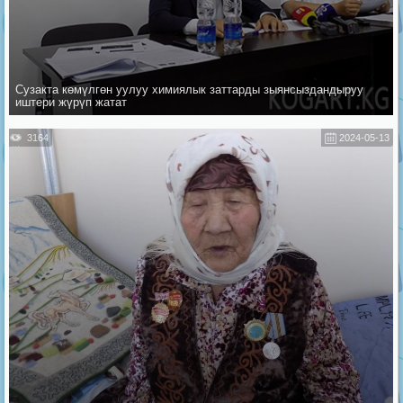
Сузакта көмүлгөн уулуу химиялык заттарды зыянсыздандыруу
иштери жүрүп жатат
3164
2024-05-13