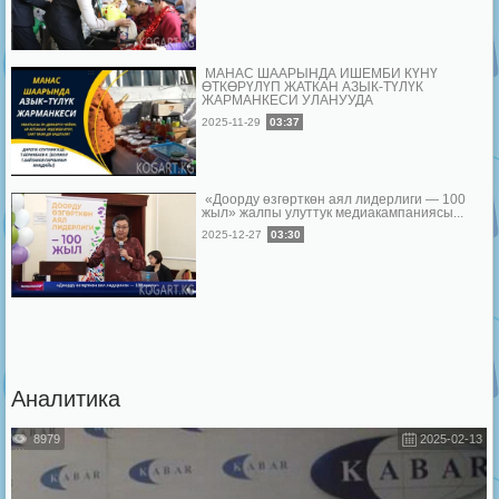
МАНАС ШААРЫНДА ИШЕМБИ КҮНҮ
ӨТКӨРҮЛҮП ЖАТКАН АЗЫК-ТҮЛҮК
ЖАРМАНКЕСИ УЛАНУУДА
2025-11-29
03:37
«Доорду өзгөрткөн аял лидерлиги — 100
жыл» жалпы улуттук медиакампаниясы...
2025-12-27
03:30
Аналитика
8979
2025-02-13