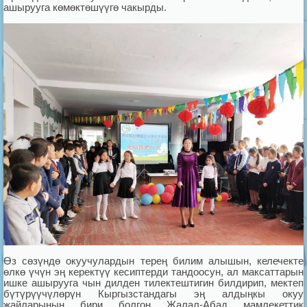
ашырууга көмөктөшүүгө чакырды.
Өз сөзүндө окуучулардын терең билим алышын, келечекте
өлкө үчүн эң керектүү кесиптерди тандоосун, ал максаттарын
ишке ашырууга чын дилден тилектештигин билдирип, мектеп
бүтүрүүчүлөрүн Кыргызстандагы эң алдыңкы окуу
жайларынын бири болгон Жалал-Абад мамлекеттик