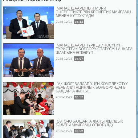
МАНАС ШААРЫНЫН МЭРИ
ЭНЕРГЕТИКТЕРДИ КЕСИПТИК МАЙРАМЫ
МЕНЕН КУТТУКТАДЫ
2025-12-22
04:13
МАНАС ШААРЫ ТҮРК ДҮЙНӨСҮНҮН
ТУРИСТТИК БОРБОРУ СТАТУСУН АНКАРА
ШААРЫНА ӨТКӨРҮП...
2025-12-23
04:07
"АК-ЖОЛ" БАЛДАР ҮЧҮН КОМПЛЕКСТҮҮ
РЕАБИЛИТАЦИЯЛЫК БОРБОРУНДАГЫ
БАЛДАРГА ЖАҢЫ...
2025-12-29
03:57
ӨЗГӨЧӨ БАЛДАРГА ЖАҢЫ ЖЫЛДЫК
БАЛАТЫ МАЙРАМЫ ӨТКӨРҮЛДҮ
2025-12-29
03:52