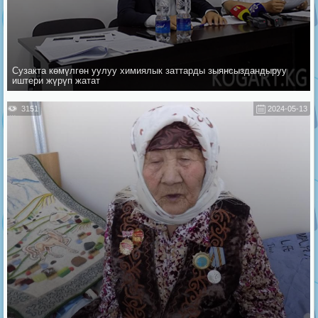
Сузакта көмүлгөн уулуу химиялык заттарды зыянсыздандыруу
иштери жүрүп жатат
3151
2024-05-13