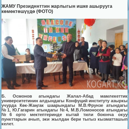
ЖАМУ Президннттин жарлыгын ишке ашырууга
көмөктөшүүдө (ФОТО)
Б. Осмонов атындагы Жалал-Абад мамлекеттик
университетинин алдындагы Конфуций институту азыркы
учурда Көк-Жаңгак шаарындагы М.В.Фрунзе атындагы
№1, Ю.Гагарин атындагы №4, М.В.Ломоносов атындагы
№6 орто мектептеринде кытай тили боюнча окуу
пункттарын ачып, эки жылдан бери тыгыз кызматташып
келет.