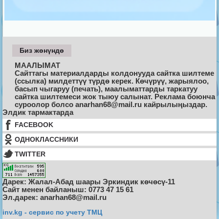
Биз жөнүндө
МААЛЫМАТ
Сайттагы материалдарды колдонууда сайтка шилтеме
(ссылка) милдеттүү түрдө керек. Көчүрүү, жарыялоо,
басып чыгаруу (печать), маалыматтарды таркатуу
сайтка шилтемеси жок тыюу салынат. Реклама боюнча
суроолор болсо anarhan68@mail.ru кайрылыңыздар.
Элдик тармактарда
FACEBOOK
ОДНОКЛАССНИКИ
TWITTER
Дарек: Жалал-Абад шаары Эркиндик көчөсү-11
Cайт менен байланыш: 0773 47 15 61
Эл.дарек: anarhan68@mail.ru
inv.kg - сервис по учету ТМЦ