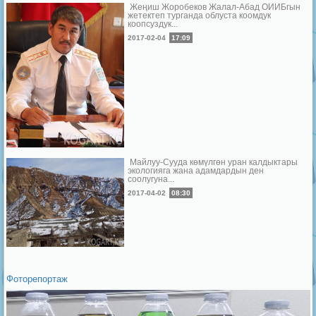
Жеңиш Жоробеков Жалал-Абад ОИИБгын
жетектеп турганда облуста коомдук
коопсуздук...
2017-02-04
17:09
Майлуу-Сууда көмүлгөн уран калдыктары
экологияга жана адамдардын ден
соолугуна...
2017-04-02
08:30
Фоторепортаж