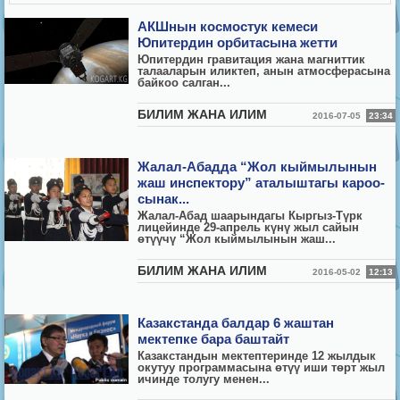
АКШнын космостук кемеси
Юпитердин орбитасына жетти
Юпитердин гравитация жана магниттик
талааларын иликтеп, анын атмосферасына
байкоо салган...
БИЛИМ ЖАНА ИЛИМ
2016-07-05
23:34
Жалал-Абадда “Жол кыймылынын
жаш инспектору” аталыштагы кароо-
сынак...
Жалал-Абад шаарындагы Кыргыз-Түрк
лицейинде 29-апрель күнү жыл сайын
өтүүчү “Жол кыймылынын жаш...
БИЛИМ ЖАНА ИЛИМ
2016-05-02
12:13
Казакстанда балдар 6 жаштан
мектепке бара баштайт
Казакстандын мектептеринде 12 жылдык
окутуу программасына өтүү иши төрт жыл
ичинде толугу менен...