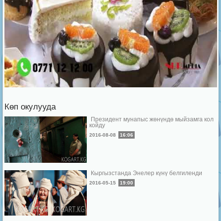
Көп окулууда
Президент мунапыс жөнүндө мыйзамга кол
койду
2016-08-08
16:06
Кыргызстанда Энелер күнү белгиленди
2016-05-15
19:00