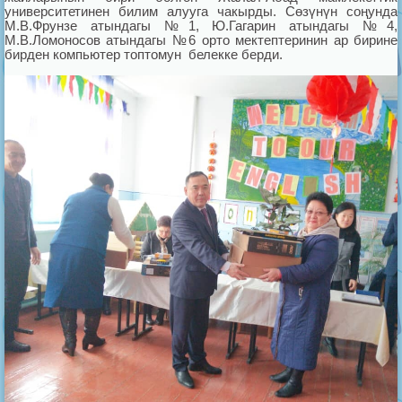
университетинен билим алууга чакырды. Сөзүнүн соңунда
М.В.Фрунзе атындагы №1, Ю.Гагарин атындагы №4,
М.В.Ломоносов атындагы №6 орто мектептеринин ар бирине
бирден компьютер топтомун белекке берди.