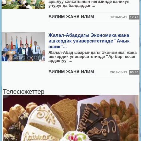
арылуу саясатынын негизинде каникул
учурунда балдардын...
БИЛИМ ЖАНА ИЛИМ
2016-05-11
17:26
Жалал-Абаддагы Экономика жана
ишкердик университетинде “Ачык
эшик”...
Жалал-Абад шаарындагы Экономика жана
ишкердик университетинде “Ар бир кесип
ардактуу”...
БИЛИМ ЖАНА ИЛИМ
2016-05-13
09:30
Телесюжеттер