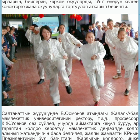
ырларын, бийлерин, көркөм окууларды, “Уш” өнөрүн келген
конокторго жана окуучуларга тартуулап аткарып беришти.
Салтанаттын жүрүшүндө Б.Осмонов атындагы Жалал-Абад
мамлекеттик университетинин ректору, т.и.д., профессор
К.Ж.Усенов сөз сүйлөп, учурда аймактарга көңүл буруу, ар
тараптан колдоо көрсөтүү мамлекеттик деңгээлде колго
алынып жаткандыгын баса белгилеп, жалпы жамаатты КРнын
Президентинин бул багыттагы Жарлыгын колдоого, ишке