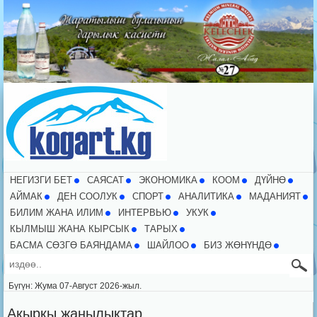
НЕГИЗГИ БЕТ
CАЯСАТ
ЭКОНОМИКА
КООМ
ДҮЙНӨ
АЙМАК
ДЕН СООЛУК
СПОРТ
АНАЛИТИКА
МАДАНИЯТ
БИЛИМ ЖАНА ИЛИМ
ИНТЕРВЬЮ
УКУК
КЫЛМЫШ ЖАНА КЫРСЫК
ТАРЫХ
БАСМА СӨЗГӨ БАЯНДАМА
ШАЙЛОО
БИЗ ЖӨНҮНДӨ
Бүгүн: Жума 07-Август 2026-жыл.
Акыркы жаңылыктар