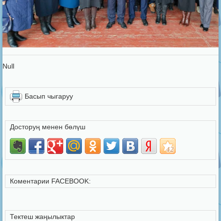
Null
Басып чыгаруу
Досторуң менен бөлүш
Коментарии FACEBOOK:
Тектеш жаңылыктар