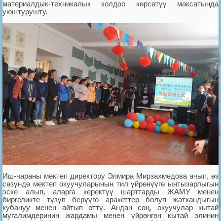
материалдык-техникалык колдоо көрсөтүү максатында
уюштурушту.
Иш-чараны мектеп директору Элмира Мирзахмедова ачып, өз
сөзүндө мектеп окуучуларынын тил үйрөнүүгө ынтызарлыгын
эске алып, аларга керектүү шарттарды ЖАМУ менен
биргеликте түзүп берүүгө аракеттер болуп жаткандыгын
кубануу менен айтып өттү. Андан соң, окуучулар кытай
мугалимдеринин жардамы менен үйрөнгөн кытай элинин