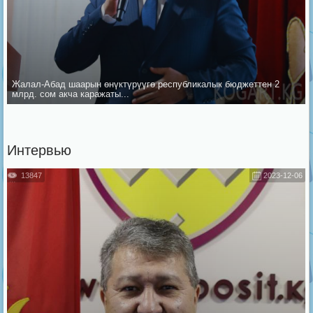
Жалал-Абад шаарын ѳнүктүрүүгѳ республикалык бюджеттен 2
млрд. сом акча каражаты...
Интервью
13847
2023-12-06