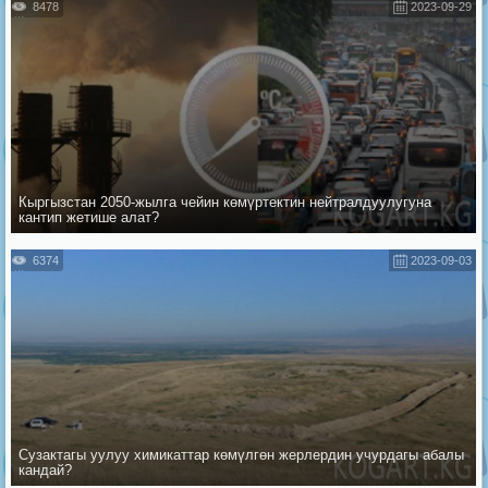
8478
2023-09-29
Кыргызстан 2050-жылга чейин көмүртектин нейтралдуулугуна
кантип жетише алат?
6374
2023-09-03
Сузактагы уулуу химикаттар көмүлгөн жерлердин учурдагы абалы
кандай?