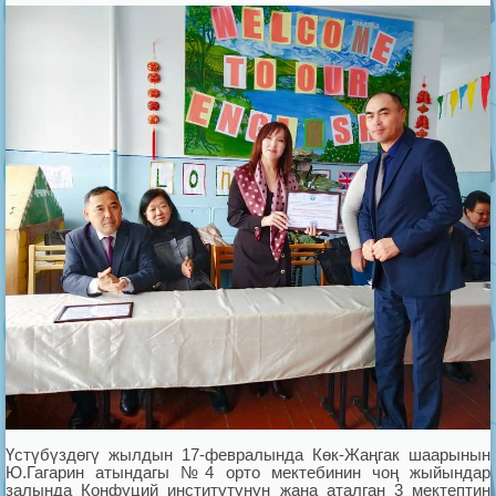
Үстүбүздөгү жылдын 17-февралында Көк-Жаңгак шаарынын
Ю.Гагарин атындагы №4 орто мектебинин чоң жыйындар
залында Конфуций институтунун жана аталган 3 мектептин