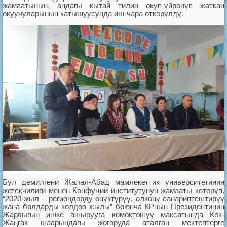
жамаатынын, андагы кытай тилин окуп-үйрөнүп жаткан
окуучуларынын катышуусунда иш-чара өткөрүлдү.
Бул демилгени Жалал-Абад мамлекеттик университетинин
жетекчилиги менен Конфуций институтунун жамааты көтөрүп,
“2020-жыл – региондорду өнүктүрүү, өлкөнү санариптештирүү
жана балдарды колдоо жылы” боюнча КРнын Президентинин
Жарлыгын ишке ашырууга көмөктөшүү максатында Көк-
Жаңгак шаарындагы жогоруда аталган мектептерге