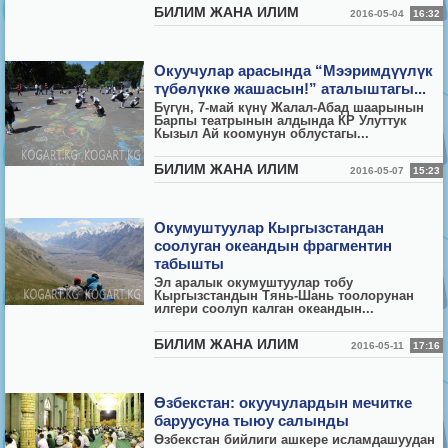
БИЛИМ ЖАНА ИЛИМ
2016-05-04
16:32
Окуучулар арасында “Мээримдүүлүк
түбөлүккө жашасын!” аталыштагы...
Бүгүн, 7-май күнү Жалал-Абад шаарынын
Барпы театрынын алдында КР Улуттук
Кызыл Ай коомунун облустагы...
БИЛИМ ЖАНА ИЛИМ
2016-05-07
15:23
Окумуштуулар Кыргызстандан
соолуган океандын фрагментин
табышты
Эл аралык окумуштуулар тобу
Кыргызстандын Тянь-Шань тоолорунан
илгери соолуп калган океандын...
БИЛИМ ЖАНА ИЛИМ
2016-05-11
17:16
Өзбекстан: окуучулардын мечитке
баруусуна тыюу салынды
Өзбекстан бийлиги ашкере исламдашуудан