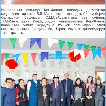
Иш-чаранын аягында Көк-Жаңгак шаардык депутаттар
кеңешинин төрагасы Б.Ш.Маткаримов, шаардык билим берүү
бөлүмүнүн башчысы С.М.Сейдакматова сөз сүйлөп,
ЖАМУнун жана Конфуцийдин жетекчилигине Көк-Жаңгак
шаарынын билим берүүсүнө кошкон салымдары үчүн
ыраазычылыгын билдиришип, Ыраазычылык дипломдорун
тапшырышты.