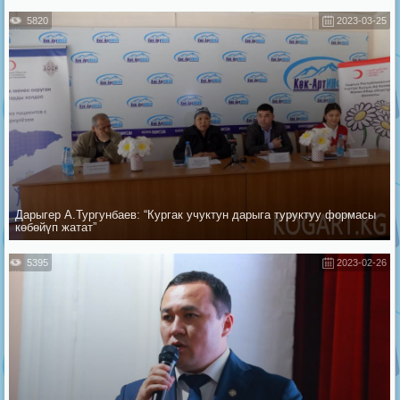
5820
2023-03-25
Дарыгер А.Тургунбаев: “Кургак учуктун дарыга туруктуу формасы
көбөйүп жатат”
5395
2023-02-26