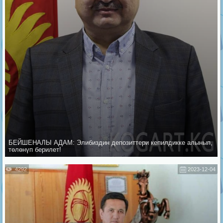
БЕЙШЕНАЛЫ АДАМ: Элибиздин депозиттери кепилдикке алынып,
төлөнүп берилет!
4292
2023-12-04