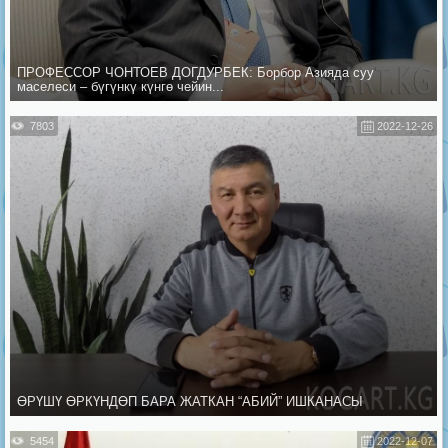
ПРОФЕССОР ЧОНТОЕВ ДОГДУРБЕК: Борбор Азияда суу
маселеси – бүгүнкү күнгө чейин...
7803
2022-12-26
ӨРҮШҮ ӨРКҮНДӨП БАРА ЖАТКАН “АБИЙ” ИШКАНАСЫ
5454
2022-12-07