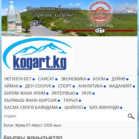
НЕГИЗГИ БЕТ
CАЯСАТ
ЭКОНОМИКА
КООМ
ДҮЙНӨ
АЙМАК
ДЕН СООЛУК
СПОРТ
АНАЛИТИКА
МАДАНИЯТ
БИЛИМ ЖАНА ИЛИМ
ИНТЕРВЬЮ
УКУК
КЫЛМЫШ ЖАНА КЫРСЫК
ТАРЫХ
БАСМА СӨЗГӨ БАЯНДАМА
ШАЙЛОО
БИЗ ЖӨНҮНДӨ
Бүгүн: Жума 07-Август 2026-жыл.
Акыркы жаңылыктар