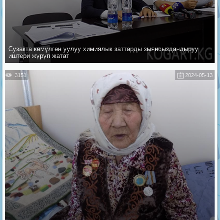
Сузакта көмүлгөн уулуу химиялык заттарды зыянсыздандыруу
иштери жүрүп жатат
3151
2024-05-13