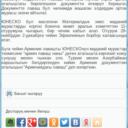
аталыштагы биргелешкен документти өткөрүп беришти.
Документте лаваш бул чөлкөмдө жашаган элдердин орток
мурасы экени айтылат.
ЮНЕСКО бул маселени Материалдык эмес маданий
мурастарды коргоо боюнча өкмөт аралык комитеттин 11-
отурумуна чыгарып, бир чечим кабыл алат. Отурум 28-
ноябрдан 2-декабрга чейин Эфиопиянын борбор калаасында
өтөт.
Буга чейин Армения лавашты ЮНЕСКОнун маданий мурастар
тизмесине “армян лаваш наны” деген аталышта киргизип коюу
сунушу менен чыккан эле. Түркия менен Азербайжан
каршылыгын билдиргенден кийин Армения документтин
аталышын “Армениядагы лаваш” деп өзгөрткөн.
Басып чыгаруу
Досторуң менен бөлүш