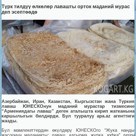
Түрк тилдүү өлкөлөр лавашты орток маданий мурас
деп эсептөөдө
Азербайжан, Иран, Казакстан, Кыргызстан жана Т
ү
ркия
лаваш ЮНЕСКОнун мадан
ий мурастар тизмесине
“Армениядагы лаваш” деген аталышта кирип жатканына
каршылыгын билдирди. Бул тууралуу apa.az агенттиги
жазды.
Бул мамлекеттердин өкүлдөрү ЮНЕСКОго “Жука нанды
жасоонун маданияты: лаваш, катырма, жупка, юфка” деген