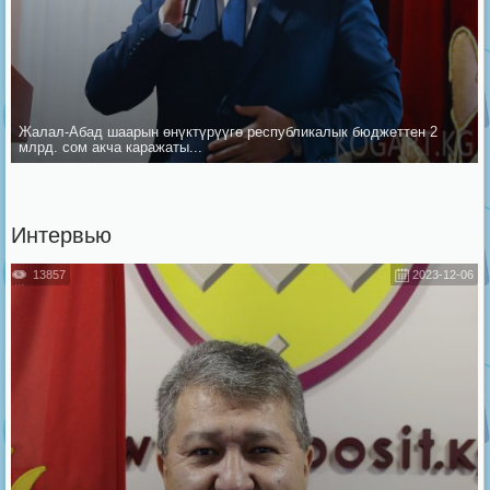
Жалал-Абад шаарын ѳнүктүрүүгѳ республикалык бюджеттен 2
млрд. сом акча каражаты...
Интервью
13857
2023-12-06