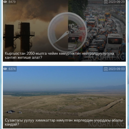
8479
2023-09-29
Кыргызстан 2050-жылга чейин көмүртектин нейтралдуулугуна
кантип жетише алат?
6374
2023-09-03
Сузактагы уулуу химикаттар көмүлгөн жерлердин учурдагы абалы
кандай?