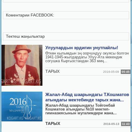
Коментарии FACEBOOK:
Тектеш жаңылыктар
Улуулардын эрдигин унутпайлы!
Өткөн кылымдын эң оорчундуу окуясы болгон
1941-1945-жылдардагы Улуу-Ата мекендик
согушка Кыргызстандан 363 миң...
ТАРЫХ
2016-05-09
00:45
Жалал-Абад шаарындагы Т.Кошматов
атындагы мектебинде тарых жана...
Жалал-Абад шаарындагы Тойгонбай
Кошматов атындагы №10 мектеп-
гимназиясынын мугалимдери жана...
ТАРЫХ
2016-05-13
11:43