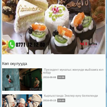
Көп окулууда
Президент мунапыс жөнүндө мыйзамга кол
койду
2016-08-08
16:06
Кыргызстанда Энелер күнү белгиленди
2016-05-15
19:00