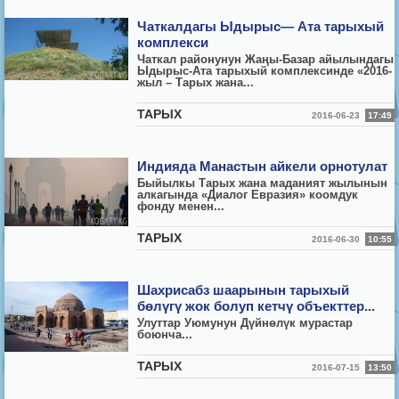
Чаткалдагы Ыдырыс— Ата тарыхый
комплекси
Чаткал районунун Жаңы-Базар айылындагы
­Ыдырыс-Ата тарыхый комплексинде «2016-
ж­ыл – Тарых жана...
ТАРЫХ
2016-06-23
17:49
Индияда Манастын айкели орнотулат
Быйылкы Тарых жана маданият жылынын
алкагында «Диалог Евразия» коомдук
фонду менен...
ТАРЫХ
2016-06-30
10:55
Шахрисабз шаарынын тарыхый
бөлүгү жок болуп кетчү объекттер...
Улуттар Уюмунун Д
ү
йн
ө
л
ү
к мурастар
боюнча...
ТАРЫХ
2016-07-15
13:50