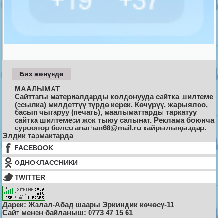
Биз жөнүндө
МААЛЫМАТ
Сайттагы материалдарды колдонууда сайтка шилтеме
(ссылка) милдеттүү түрдө керек. Көчүрүү, жарыялоо,
басып чыгаруу (печать), маалыматтарды таркатуу
сайтка шилтемеси жок тыюу салынат. Реклама боюнча
суроолор болсо anarhan68@mail.ru кайрылыңыздар.
Элдик тармактарда
FACEBOOK
ОДНОКЛАССНИКИ
TWITTER
Дарек: Жалал-Абад шаары Эркиндик көчөсү-11
Cайт менен байланыш: 0773 47 15 61