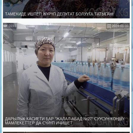
ТАМЕКИДЕ ИШТЕП ЖҮРҮП ДЕПУТАТ БОЛУУГА ТАТЫГАН!
3191
2024-01-10
ДАРЫЛЫК КАСИЕТИ БАР “ЖАЛАЛ-АБАД №27” СУУСУН КОҢШУ
МАМЛЕКЕТТЕР ДА СҮЙҮП ИЧИШЕТ