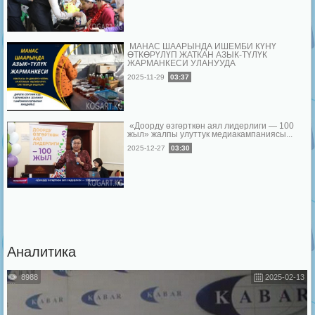
МАНАС ШААРЫНДА ИШЕМБИ КҮНҮ
ӨТКӨРҮЛҮП ЖАТКАН АЗЫК-ТҮЛҮК
ЖАРМАНКЕСИ УЛАНУУДА
2025-11-29
03:37
«Доорду өзгөрткөн аял лидерлиги — 100
жыл» жалпы улуттук медиакампаниясы...
2025-12-27
03:30
Аналитика
8988
2025-02-13