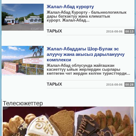
Жалал-Абад курорту
Жалал-Абад Курорту
- бальнеологиялык
дары баткактуу жана климаттык
курорт. Жалал-Абад...
ТАРЫХ
2016-08-06
00:13
Жалал-Абаддагы Шор-Булак эс
алуучу жана акысыз дарылануучу
комплекси
Жалал-Абад облусунда жайгашкан
касиеттүү ыйык жерлердин сырлары
көптөгөн чет жерден келген туристтерди...
ТАРЫХ
2016-08-06
00:28
Телесюжеттер