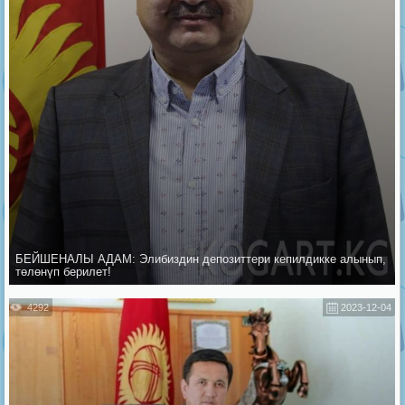
БЕЙШЕНАЛЫ АДАМ: Элибиздин депозиттери кепилдикке алынып,
төлөнүп берилет!
4292
2023-12-04