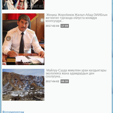
Жеңиш Жоробеков Жалал-Абад ОИИБгын
жетектеп турганда облуста коомдук
коопсуздук...
2017-02-04
17:09
Майлуу-Сууда көмүлгөн уран калдыктары
экологияга жана адамдардын ден
соолугуна...
2017-04-02
08:30
Фоторепортаж