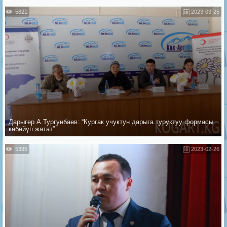
5821
2023-03-25
Дарыгер А.Тургунбаев: “Кургак учуктун дарыга туруктуу формасы
көбөйүп жатат”
5395
2023-02-26