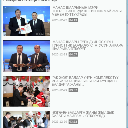
МАНАС ШААРЫНЫН МЭРИ
ЭНЕРГЕТИКТЕРДИ КЕСИПТИК МАЙРАМЫ
МЕНЕН КУТТУКТАДЫ
2025-12-22
04:13
МАНАС ШААРЫ ТҮРК ДҮЙНӨСҮНҮН
ТУРИСТТИК БОРБОРУ СТАТУСУН АНКАРА
ШААРЫНА ӨТКӨРҮП...
2025-12-23
04:07
"АК-ЖОЛ" БАЛДАР ҮЧҮН КОМПЛЕКСТҮҮ
РЕАБИЛИТАЦИЯЛЫК БОРБОРУНДАГЫ
БАЛДАРГА ЖАҢЫ...
2025-12-29
03:57
ӨЗГӨЧӨ БАЛДАРГА ЖАҢЫ ЖЫЛДЫК
БАЛАТЫ МАЙРАМЫ ӨТКӨРҮЛДҮ
2025-12-29
03:52