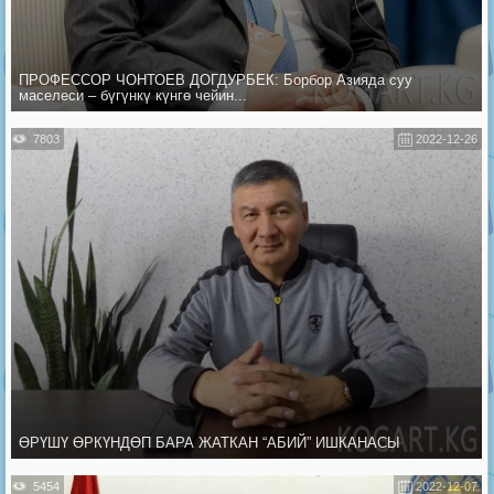
ПРОФЕССОР ЧОНТОЕВ ДОГДУРБЕК: Борбор Азияда суу
маселеси – бүгүнкү күнгө чейин...
7803
2022-12-26
ӨРҮШҮ ӨРКҮНДӨП БАРА ЖАТКАН “АБИЙ” ИШКАНАСЫ
5454
2022-12-07