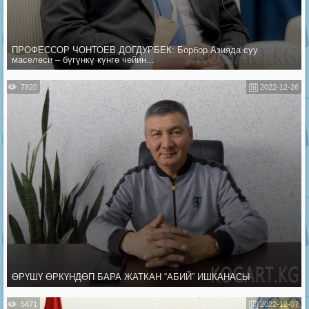
ПРОФЕССОР ЧОНТОЕВ ДОГДУРБЕК: Борбор Азияда суу
маселеси – бүгүнкү күнгө чейин...
7820
2022-12-26
ӨРҮШҮ ӨРКҮНДӨП БАРА ЖАТКАН “АБИЙ” ИШКАНАСЫ
5471
2022-12-07