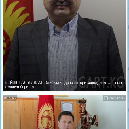
БЕЙШЕНАЛЫ АДАМ: Элибиздин депозиттери кепилдикке алынып,
төлөнүп берилет!
4305
2023-12-04