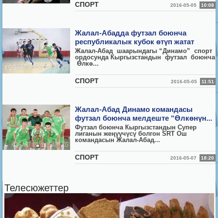
СПОРТ
2016-05-05
10:08
Жалал-Абадда футзал боюнча
республикалык кубок өтүп жатат
Жалал-Абад шаарындагы “Динамо” спорт
ордосунда Кыргызстандын футзал боюнча
Өлкө...
СПОРТ
2016-05-05
11:51
Жалал-Абад Динамо командасы
футзал боюнча мелдеште “Өлкөнүн...
Футзал боюнча Кыргызстандын Супер
лиганын жеңүүчүсү болгон SRT Ош
командасын Жалал-Абад...
СПОРТ
2016-05-07
18:20
Телесюжеттер