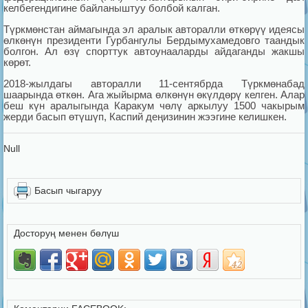
келбегендигине байланыштуу болбой калган.
Түркмөнстан аймагында эл аралык авторалли өткөрүү идеясы
өлкөнүн президенти Гурбангулы Бердымухамедовго таандык
болгон. Ал өзү спорттук автоунааларды айдаганды жакшы
көрөт.
2018-жылдагы авторалли 11-сентябрда Түркмөнабад
шаарында өткөн. Ага жыйырма өлкөнүн өкүлдөрү келген. Алар
беш күн аралыгында Каракум чөлү аркылуу 1500 чакырым
жерди басып өтүшүп, Каспий деңизинин жээгине келишкен.
Null
Басып чыгаруу
Досторуң менен бөлүш