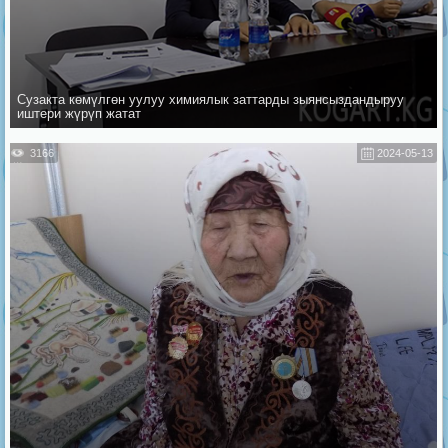
Сузакта көмүлгөн уулуу химиялык заттарды зыянсыздандыруу
иштери жүрүп жатат
3166
2024-05-13