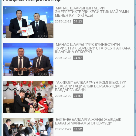
МАНАС ШААРЫНЫН МЭРИ
ЭНЕРГЕТИКТЕРДИ КЕСИПТИК МАЙРАМЫ
МЕНЕН КУТТУКТАДЫ
2025-12-22
04:13
МАНАС ШААРЫ ТҮРК ДҮЙНӨСҮНҮН
ТУРИСТТИК БОРБОРУ СТАТУСУН АНКАРА
ШААРЫНА ӨТКӨРҮП...
2025-12-23
04:07
"АК-ЖОЛ" БАЛДАР ҮЧҮН КОМПЛЕКСТҮҮ
РЕАБИЛИТАЦИЯЛЫК БОРБОРУНДАГЫ
БАЛДАРГА ЖАҢЫ...
2025-12-29
03:57
ӨЗГӨЧӨ БАЛДАРГА ЖАҢЫ ЖЫЛДЫК
БАЛАТЫ МАЙРАМЫ ӨТКӨРҮЛДҮ
2025-12-29
03:52