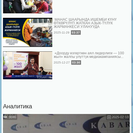
МАНАС ШААРЫНДА ИШЕМБИ КҮНҮ
ӨТКӨРҮЛҮП ЖАТКАН АЗЫК-ТҮЛҮК
ЖАРМАНКЕСИ УЛАНУУДА
2025-11-29
03:37
«Доорду өзгөрткөн аял лидерлиги — 100
жыл» жалпы улуттук медиакампаниясы...
2025-12-27
03:30
Аналитика
9046
2025-02-13