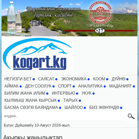
НЕГИЗГИ БЕТ
CАЯСАТ
ЭКОНОМИКА
КООМ
ДҮЙНӨ
АЙМАК
ДЕН СООЛУК
СПОРТ
АНАЛИТИКА
МАДАНИЯТ
БИЛИМ ЖАНА ИЛИМ
ИНТЕРВЬЮ
УКУК
КЫЛМЫШ ЖАНА КЫРСЫК
ТАРЫХ
БАСМА СӨЗГӨ БАЯНДАМА
ШАЙЛОО
БИЗ ЖӨНҮНДӨ
Бүгүн: Дүйшөмбү 10-Август 2026-жыл.
Акыркы жаңылыктар