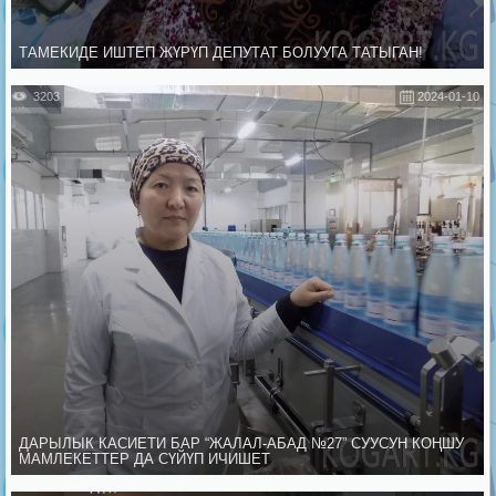
ТАМЕКИДЕ ИШТЕП ЖҮРҮП ДЕПУТАТ БОЛУУГА ТАТЫГАН!
3203
2024-01-10
ДАРЫЛЫК КАСИЕТИ БАР “ЖАЛАЛ-АБАД №27” СУУСУН КОҢШУ
МАМЛЕКЕТТЕР ДА СҮЙҮП ИЧИШЕТ