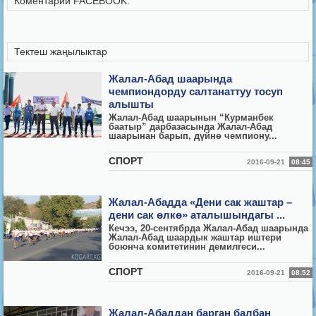
Коментарии FACEBOOK:
Тектеш жаңылыктар
Жалал-Абад шаарында
чемпиондорду салтанаттуу тосуп
алышты
Жалал-Абад шаарынын “Курманбек
баатыр” дарбазасында Жалал-Абад
шаарынан барып, дүйнө чемпиону...
СПОРТ
2016-09-21
08:45
Жалал-Абадда «Дени сак жаштар –
дени сак өлкө» аталышындагы ...
Кечээ, 20-сентябрда Жалал-Абад шаарында
Жалал-Абад шаардык жаштар иштери
боюнча комитетинин демилгеси...
СПОРТ
2016-09-21
08:52
Жалал-Абаддан барган балбан