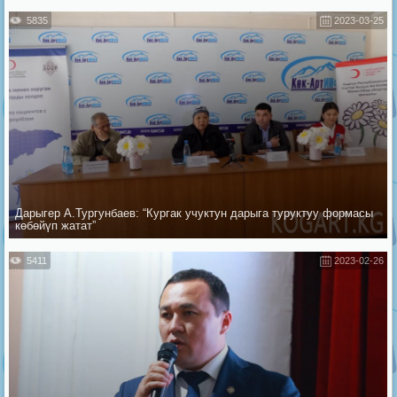
5835
2023-03-25
Дарыгер А.Тургунбаев: “Кургак учуктун дарыга туруктуу формасы
көбөйүп жатат”
5411
2023-02-26