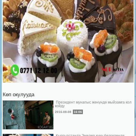
Көп окулууда
Президент мунапыс жөнүндө мыйзамга кол
койду
2016-08-08
16:06
Кыргызстанда Энелер күнү белгиленди