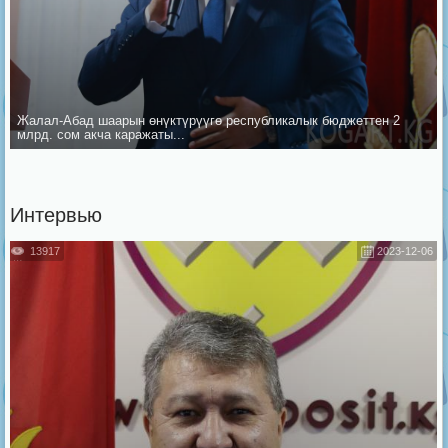
Жалал-Абад шаарын ѳнүктүрүүгѳ республикалык бюджеттен 2
млрд. сом акча каражаты...
Интервью
13917
2023-12-06