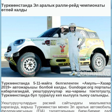
Түркмөнстанда Эл аралык ралли-рейд чемпионаты
өтпөй калды
Т
ү
ркм
ө
нстанда 5-11-майга белгиленген «Амуль—Хазар
2019» автожарышы болбой калды. Gundogar.org порталы
кабарлагандай, уюштуруучулар иш-чараны токтотушту,
Т
ү
ркм
ө
нстанда бул тууралуу кеп кылууга тыюу салынды.
Уюштуруучулардын расмий сайтындагы маалыматка
караганда, жарыш Түркмөнстан менен Эл аралык автомобиль
федерациясынын (FIA) талаптарынын бири-бирине дал