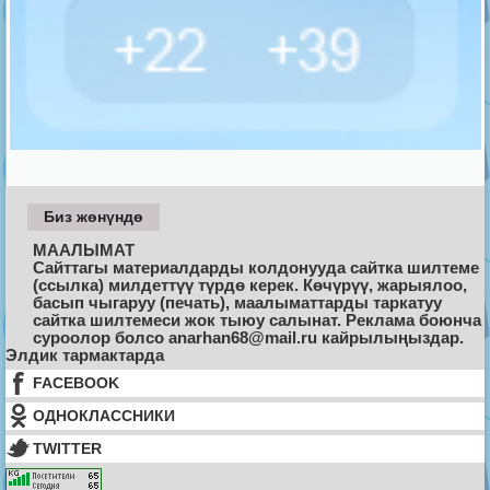
Биз жөнүндө
МААЛЫМАТ
Сайттагы материалдарды колдонууда сайтка шилтеме
(ссылка) милдеттүү түрдө керек. Көчүрүү, жарыялоо,
басып чыгаруу (печать), маалыматтарды таркатуу
сайтка шилтемеси жок тыюу салынат. Реклама боюнча
суроолор болсо anarhan68@mail.ru кайрылыңыздар.
Элдик тармактарда
FACEBOOK
ОДНОКЛАССНИКИ
TWITTER