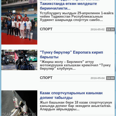
Тажикстанда өткөн мелдеште
биринчиликти...
Үстүбзүздөгү жылдын 29-апрелинен 1-майга
чейин Таджикстан Республикасынын
Худжент шаарында спорттун самбо...
СПОРТ
2016-05-02
23:16
"Түнкү бөрүлөр” Европага кирип
барышты
“Жеңиш жолу – Берлинге” аттуу
мотожүрүшкө катышкан кремлчил “Түнкү
бөрүлөр” клубунун...
СПОРТ
2016-05-04
16:08
Казак спортчуларынын канынан
допинг табылды
Жыл башынан бери 18 казак спортчусунун
канында допинг бар экендиги аныкталган.
Алардын айрымдары...