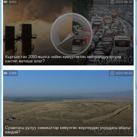
8493
2023-09-29
Кыргызстан 2050-жылга чейин көмүртектин нейтралдуулугуна
кантип жетише алат?
6388
2023-09-03
Сузактагы уулуу химикаттар көмүлгөн жерлердин учурдагы абалы
кандай?