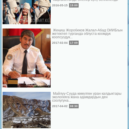
2016-05-15
19:00
Жеңиш Жоробеков Жалал-Абад ОИИБгын
жетектеп турганда облуста коомдук
коопсуздук...
2017-02-04
17:09
Майлуу-Сууда көмүлгөн уран калдыктары
экологияга жана адамдардын ден
соолугуна...
2017-04-02
08:30