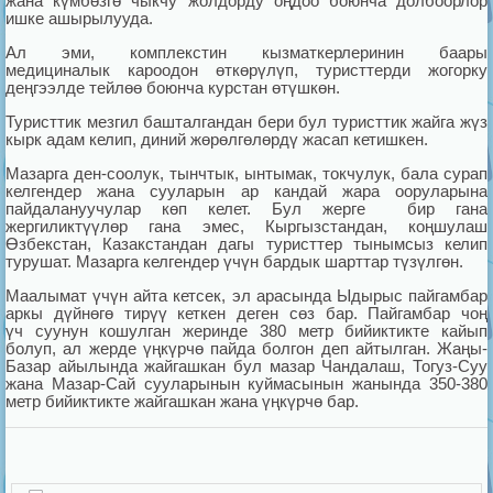
жана күмбөзгө чыкчу жолдорду о­ңдоо боюнча долбоорлор
ишке ашырылууда.
Ал эми, комплекстин кызматкерлеринин баа­ры
медициналык кароодон өткөрүлүп, туристтерди жог­орку
деңгээлде тейлөө боюнча курстан өтүш­көн.
Туристтик мезгил башталгандан бери бул т­уристтик жайга жүз
кырк адам келип, диний­ жөрөлгөлөрдү жасап кетишкен.
Мазарга ден-соолук, тынчтык, ынтымак, токчулук, бала сурап
келгендер жана сууларын ар кандай жара ооруларына
пайдалануучулар көп келет. Бул жерге бир гана
жергиликтүүлөр гана эмес, Кыргызстандан, коңшулаш
Өзбекстан, Казакстандан дагы туристтер тынымсыз келип
турушат. Мазарга келгендер үчүн бардык шарттар түзүлгөн.
Маалымат үчүн айта кетсек, эл арасында Ыдырыс пайгамбар
аркы дүйнөгө тирүү кеткен деген сөз бар. Пайгамбар чоң
үч суунун кошулган жеринде 380 метр бийиктикте кайып
болуп, ал жерде үңкүрчө пайда болгон деп айтылган. Жаңы-
Базар айылында жайгашкан бул мазар Чандалаш, Тогуз-Суу
жана Мазар-Сай сууларынын куймасынын жанында 350-380
метр бийиктикте жайгашкан жана үңкүрчө бар.