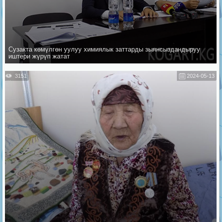
Сузакта көмүлгөн уулуу химиялык заттарды зыянсыздандыруу
иштери жүрүп жатат
3151
2024-05-13