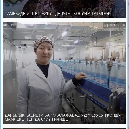
ТАМЕКИДЕ ИШТЕП ЖҮРҮП ДЕПУТАТ БОЛУУГА ТАТЫГАН!
3191
2024-01-10
ДАРЫЛЫК КАСИЕТИ БАР “ЖАЛАЛ-АБАД №27” СУУСУН КОҢШУ
МАМЛЕКЕТТЕР ДА СҮЙҮП ИЧИШЕТ