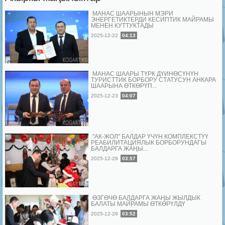
МАНАС ШААРЫНЫН МЭРИ
ЭНЕРГЕТИКТЕРДИ КЕСИПТИК МАЙРАМЫ
МЕНЕН КУТТУКТАДЫ
2025-12-22
04:13
МАНАС ШААРЫ ТҮРК ДҮЙНӨСҮНҮН
ТУРИСТТИК БОРБОРУ СТАТУСУН АНКАРА
ШААРЫНА ӨТКӨРҮП...
2025-12-23
04:07
"АК-ЖОЛ" БАЛДАР ҮЧҮН КОМПЛЕКСТҮҮ
РЕАБИЛИТАЦИЯЛЫК БОРБОРУНДАГЫ
БАЛДАРГА ЖАҢЫ...
2025-12-29
03:57
ӨЗГӨЧӨ БАЛДАРГА ЖАҢЫ ЖЫЛДЫК
БАЛАТЫ МАЙРАМЫ ӨТКӨРҮЛДҮ
2025-12-29
03:52