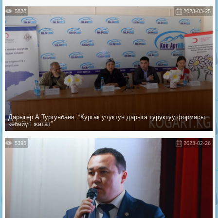
5820
2023-03-25
Дарыгер А.Тургунбаев: “Кургак учуктун дарыга туруктуу формасы
көбөйүп жатат”
5395
2023-02-26