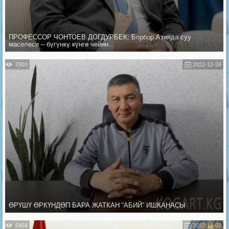
ПРОФЕССОР ЧОНТОЕВ ДОГДУРБЕК: Борбор Азияда суу
маселеси – бүгүнкү күнгө чейин...
7803
2022-12-26
ӨРҮШҮ ӨРКҮНДӨП БАРА ЖАТКАН “АБИЙ” ИШКАНАСЫ
5454
2022-12-07