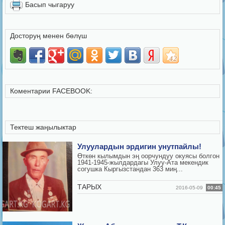
Басып чыгаруу
Досторуң менен бөлүш
Коментарии FACEBOOK:
Тектеш жаңылыктар
Улуулардын эрдигин унутпайлы!
Өткөн кылымдын эң оорчундуу окуясы болгон
1941-1945-жылдардагы Улуу-Ата мекендик
согушка Кыргызстандан 363 миң...
ТАРЫХ
2016-05-09
00:45