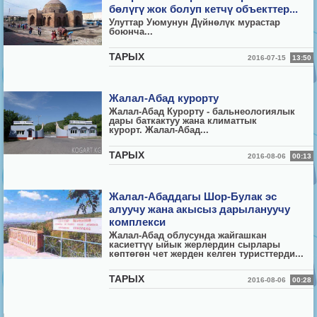
бөлүгү жок болуп кетчү объекттер...
Улуттар Уюмунун Д
ү
йн
ө
л
ү
к мурастар
боюнча...
ТАРЫХ
2016-07-15
13:50
Жалал-Абад курорту
Жалал-Абад Курорту
- бальнеологиялык
дары баткактуу жана климаттык
курорт. Жалал-Абад...
ТАРЫХ
2016-08-06
00:13
Жалал-Абаддагы Шор-Булак эс
алуучу жана акысыз дарылануучу
комплекси
Жалал-Абад облусунда жайгашкан
касиеттүү ыйык жерлердин сырлары
көптөгөн чет жерден келген туристтерди...
ТАРЫХ
2016-08-06
00:28