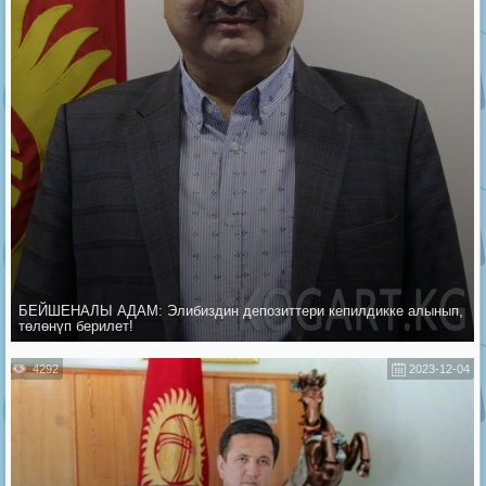
БЕЙШЕНАЛЫ АДАМ: Элибиздин депозиттери кепилдикке алынып,
төлөнүп берилет!
4292
2023-12-04