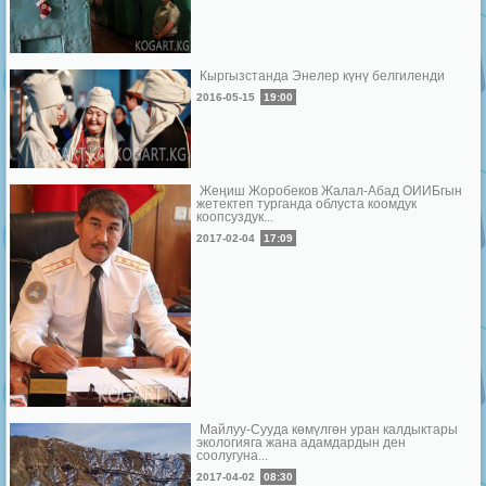
Кыргызстанда Энелер күнү белгиленди
2016-05-15
19:00
Жеңиш Жоробеков Жалал-Абад ОИИБгын
жетектеп турганда облуста коомдук
коопсуздук...
2017-02-04
17:09
Майлуу-Сууда көмүлгөн уран калдыктары
экологияга жана адамдардын ден
соолугуна...
2017-04-02
08:30