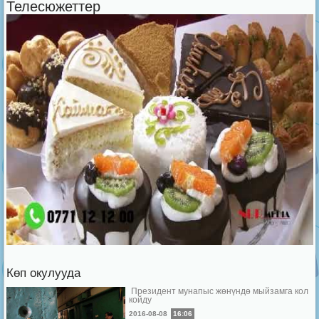
Телесюжеттер
Көп окулууда
Президент мунапыс жөнүндө мыйзамга кол
койду
2016-08-08
16:06