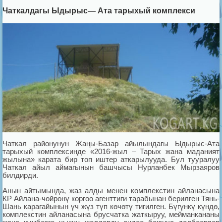
Чаткалдагы Ыдырыс— Ата тарыхый комплекси
Чаткал районунун Жаңы-Базар айылындагы ­Ыдырыс-Ата
тарыхый комплексинде «2016-ж­ыл – Тарых жана маданият
жылына» карата бир­ топ иштер аткарылууда. Бул тууралуу
Чаткал айыл аймагынын ­башчысы Нурланбек Мырзаяров
билдирди.
Анын айтымында, жа­з алды менен комплекстин айланасына
КР А­йлана-чөйрөнү коргоо агенттиги тарабынан ­берилген Тянь-
Шань карагайынын үч жүз тү­п көчөтү тигилген. Бүгүнкү күндө,
комплек­стин айланасына брусчатка жаткыруу, мейма­нкананы