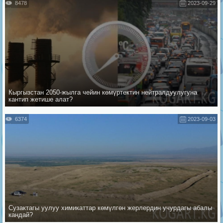
8478
2023-09-29
Кыргызстан 2050-жылга чейин көмүртектин нейтралдуулугуна
кантип жетише алат?
6374
2023-09-03
Сузактагы уулуу химикаттар көмүлгөн жерлердин учурдагы абалы
кандай?