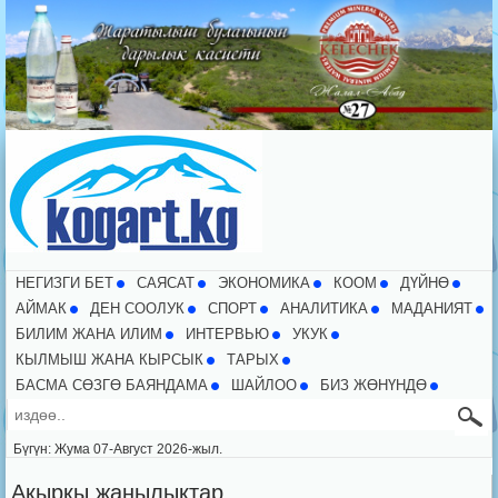
НЕГИЗГИ БЕТ
CАЯСАТ
ЭКОНОМИКА
КООМ
ДҮЙНӨ
АЙМАК
ДЕН СООЛУК
СПОРТ
АНАЛИТИКА
МАДАНИЯТ
БИЛИМ ЖАНА ИЛИМ
ИНТЕРВЬЮ
УКУК
КЫЛМЫШ ЖАНА КЫРСЫК
ТАРЫХ
БАСМА СӨЗГӨ БАЯНДАМА
ШАЙЛОО
БИЗ ЖӨНҮНДӨ
Бүгүн: Жума 07-Август 2026-жыл.
Акыркы жаңылыктар