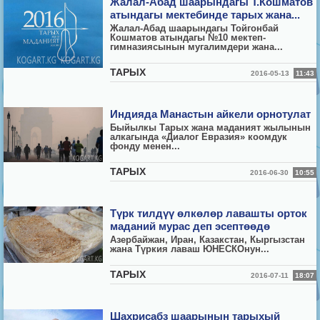
Жалал-Абад шаарындагы Т.Кошматов
атындагы мектебинде тарых жана...
Жалал-Абад шаарындагы Тойгонбай
Кошматов атындагы №10 мектеп-
гимназиясынын мугалимдери жана...
ТАРЫХ
2016-05-13
11:43
Индияда Манастын айкели орнотулат
Быйылкы Тарых жана маданият жылынын
алкагында «Диалог Евразия» коомдук
фонду менен...
ТАРЫХ
2016-06-30
10:55
Түрк тилдүү өлкөлөр лавашты орток
маданий мурас деп эсептөөдө
Азербайжан, Иран, Казакстан, Кыргызстан
жана Т
ү
ркия лаваш ЮНЕСКОнун...
ТАРЫХ
2016-07-11
18:07
Шахрисабз шаарынын тарыхый