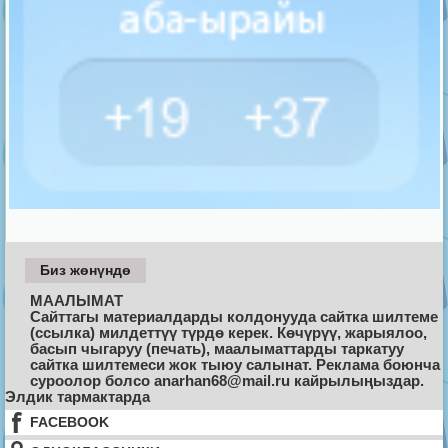
Биз жөнүндө
МААЛЫМАТ
Сайттагы материалдарды колдонууда сайтка шилтеме
(ссылка) милдеттүү түрдө керек. Көчүрүү, жарыялоо,
басып чыгаруу (печать), маалыматтарды таркатуу
сайтка шилтемеси жок тыюу салынат. Реклама боюнча
суроолор болсо anarhan68@mail.ru кайрылыңыздар.
Элдик тармактарда
FACEBOOK