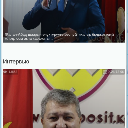
Жалал-Абад шаарын ѳнүктүрүүгѳ республикалык бюджеттен 2
млрд. сом акча каражаты...
Интервью
13852
2023-12-06