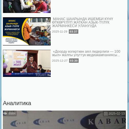
МАНАС ШААРЫНДА ИШЕМБИ КҮНҮ
ӨТКӨРҮЛҮП ЖАТКАН АЗЫК-ТҮЛҮК
ЖАРМАНКЕСИ УЛАНУУДА
2025-11-29
03:37
«Доорду өзгөрткөн аял лидерлиги — 100
жыл» жалпы улуттук медиакампаниясы...
2025-12-27
03:30
Аналитика
8984
2025-02-13